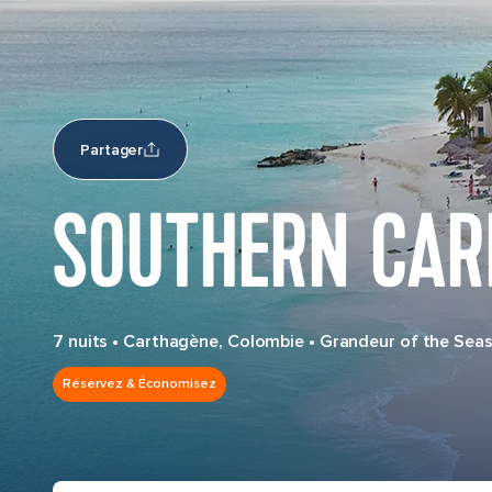
Partager
SOUTHERN CAR
7 nuits
•
Carthagène, Colombie
•
Grandeur of the Sea
Réservez & Économisez