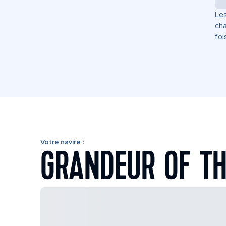
Les
cha
foi
Votre navire :
GRANDEUR OF TH