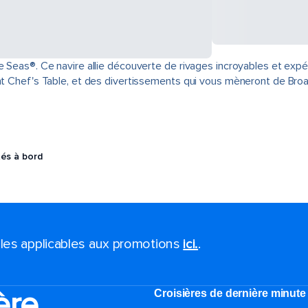
e Seas®. Ce navire allie découverte de rivages incroyables et exp
rant Chef's Table, et des divertissements qui vous mèneront de Br
tés à bord
ales applicables aux promotions
ici.
.
ère
Croisières de dernière minute