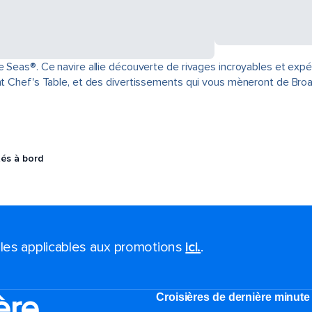
e Seas®. Ce navire allie découverte de rivages incroyables et exp
rant Chef's Table, et des divertissements qui vous mèneront de Br
tés à bord
ales applicables aux promotions
ici.
.
ère
Croisières de dernière minute