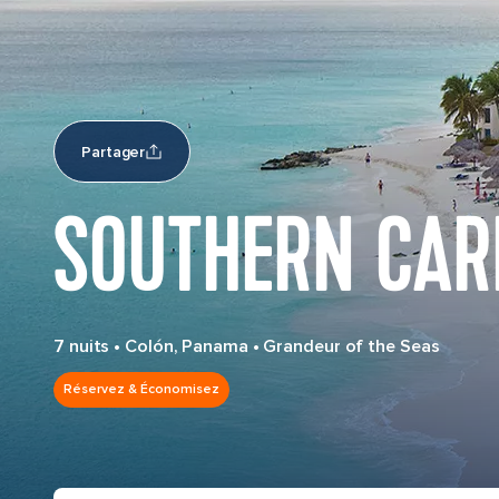
Partager
SOUTHERN CAR
7 nuits
•
Colón, Panama
•
Grandeur of the Seas
Réservez & Économisez