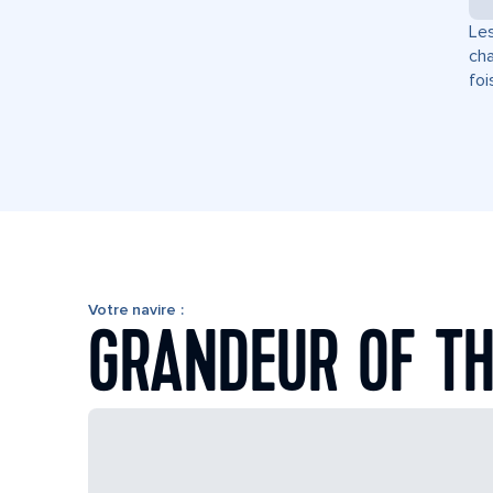
Les
cha
foi
Votre navire :
GRANDEUR OF TH