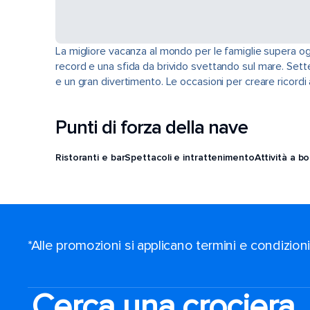
La migliore vacanza al mondo per le famiglie supera ogni 
record e una sfida da brivido svettando sul mare. Sett
e un gran divertimento. Le occasioni per creare ricord
Punti di forza della nave
Ristoranti e bar
Spettacoli e intrattenimento
Attività a b
*Alle promozioni si applicano termini e condizion
Cerca una crociera