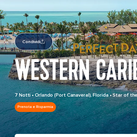
Condividi
WESTERN CARI
7 Notti
•
Orlando (Port Canaveral), Florida
•
Star of th
Prenota e Risparmia