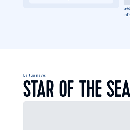
Seb
inf
La tua nave:
STAR OF THE SE