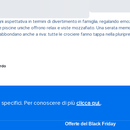
aspettativa in termini di divertimento in famiglia, regalando emozion
e piscine uniche offrono relax e viste mozzafiato. Una serata memor
i abbondano anche a riva: tutte le crociere fanno tappa nella pluri
ordo
i specifici. Per conoscere di più
clicca qui.
.
Offerte del Black Friday