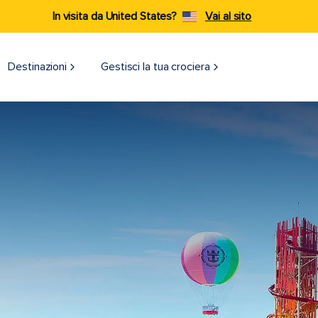
In visita da United States?
Vai al sito
Destinazioni​
Gestisci la tua crociera