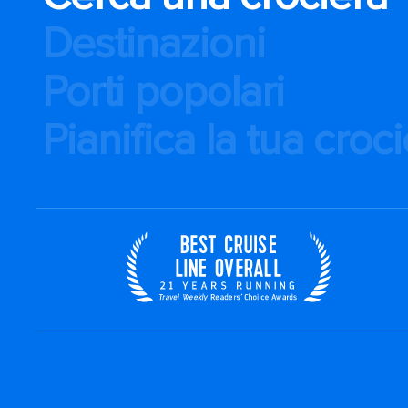
Destinazioni
Porti popolari
Pianifica la tua croc