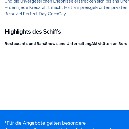
Und die unvergesslichen Erlebnisse erstrecken sich bis ans Ufer
– denn jede Kreuzfahrt macht Halt am preisgekrönten privaten
Reiseziel Perfect Day CocoCay.
Highlights des Schiffs
Restaurants und Bars
Shows und Unterhaltung
Aktivitäten an Bord
*Für die Angebote gelten besondere