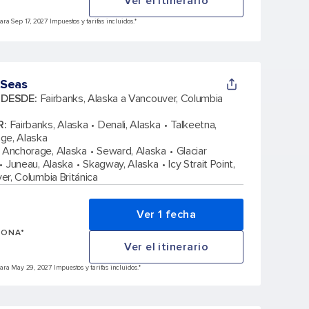
Ver el itinerario
a Sep 17, 2027 Impuestos y tarifas incluidos.*
 Seas
A DESDE
:
Fairbanks, Alaska a Vancouver, Columbia
R
:
Fairbanks, Alaska
Denali, Alaska
Talkeetna,
ge, Alaska
Anchorage, Alaska
Seward, Alaska
Glaciar
Juneau, Alaska
Skagway, Alaska
Icy Strait Point,
r, Columbia Británica
Ver 1 fecha
SONA*
Ver el itinerario
ra May 29, 2027 Impuestos y tarifas incluidos.*