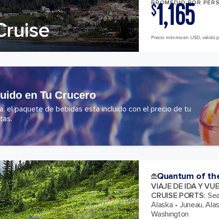
1,165
PROMEDIO POR PER
$
Cruise
Precio mínimo en USD, válido pa
luido en Tu Crucero
 el paquete de bebidas esta incluido con el precio de tu
tas.
Quantum of th
VIAJE DE IDA Y VU
CRUISE PORTS
:
Sea
Alaska
Juneau, Ala
Washington