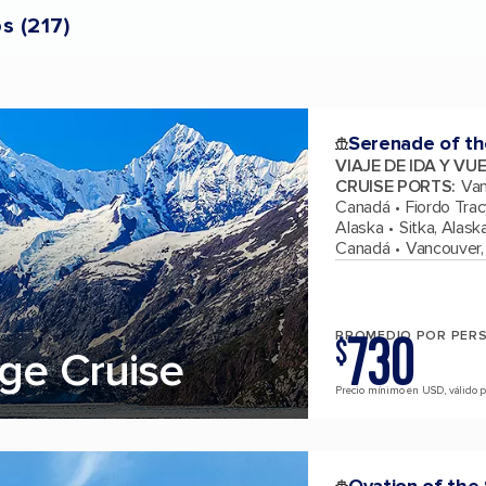
os
(
217
)
Serenade of th
VIAJE DE IDA Y VU
CRUISE PORTS
:
Van
Canadá
Fiordo Tra
Alaska
Sitka, Alask
Canadá
Vancouver,
730
PROMEDIO POR PER
$
ge Cruise
Precio mínimo en USD, válido pa