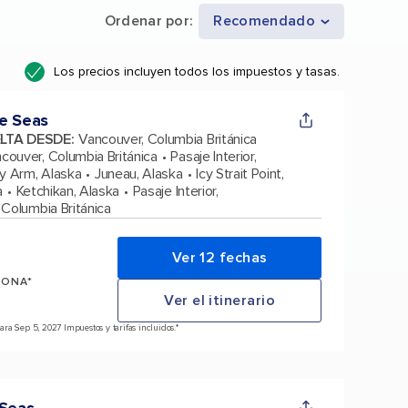
Ordenar por
:
Recomendado
Los precios incluyen todos los impuestos y tasas.
e Seas
ELTA DESDE
:
Vancouver, Columbia Británica
couver, Columbia Británica
Pasaje Interior,
cy Arm, Alaska
Juneau, Alaska
Icy Strait Point,
a
Ketchikan, Alaska
Pasaje Interior,
 Columbia Británica
Ver 12 fechas
SONA*
Ver el itinerario
ra Sep 5, 2027 Impuestos y tarifas incluidos.*