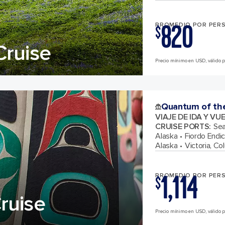
820
PROMEDIO POR PER
$
Cruise
Precio mínimo en USD, válido pa
Quantum of th
VIAJE DE IDA Y VU
CRUISE PORTS
:
Sea
Alaska
Fiordo Endi
Alaska
Victoria, Co
1,114
PROMEDIO POR PER
$
ruise
Precio mínimo en USD, válido pa