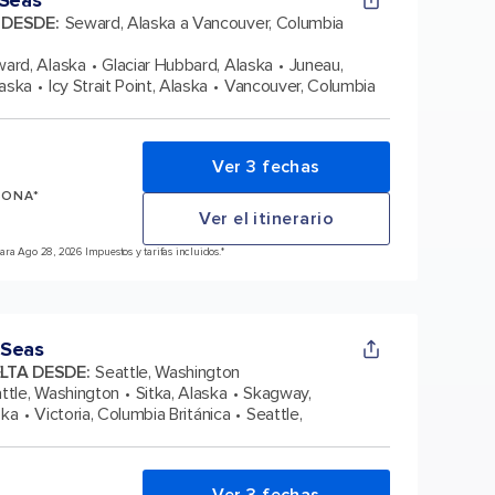
 Seas
A DESDE
:
Seward, Alaska a Vancouver, Columbia
ard, Alaska
Glaciar Hubbard, Alaska
Juneau,
laska
Icy Strait Point, Alaska
Vancouver, Columbia
Ver 3 fechas
SONA*
Ver el itinerario
ra Ago 28, 2026 Impuestos y tarifas incluidos.*
 Seas
ELTA DESDE
:
Seattle, Washington
ttle, Washington
Sitka, Alaska
Skagway,
ska
Victoria, Columbia Británica
Seattle,