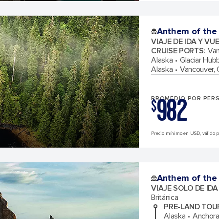
Anthem of the
VIAJE DE IDA Y VU
CRUISE PORTS
:
Van
Alaska
Glaciar Hub
Alaska
Vancouver, 
982
PROMEDIO POR PER
$
Precio mínimo en USD, válido pa
Anthem of the
VIAJE SOLO DE ID
Británica
PRE-LAND TOU
Alaska
Anchora