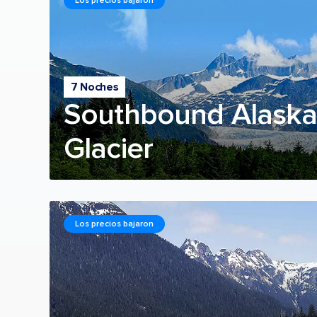
Los precios bajaron
7 Noches
Southbound Alaska
Glacier
Los precios bajaron