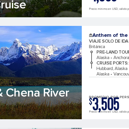
ruise
Precio mínimo en USD, válido par
Anthem of the
VIAJE SOLO DE ID
Británica
PRE-LAND TOU
Alaska
Anchora
CRUISE PORTS
:
Hubbard, Alaska
Alaska
Vancouve
& Chena River
3,505
PROMEDIO POR PER
$
Precio mínimo en USD, válido pa