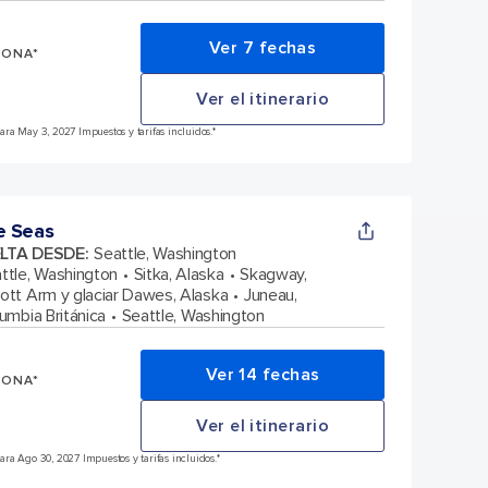
Ver 7 fechas
SONA*
Ver el itinerario
ra May 3, 2027 Impuestos y tarifas incluidos.*
e Seas
ELTA DESDE
:
Seattle, Washington
ttle, Washington
Sitka, Alaska
Skagway,
cott Arm y glaciar Dawes, Alaska
Juneau,
lumbia Británica
Seattle, Washington
Ver 14 fechas
SONA*
Ver el itinerario
ra Ago 30, 2027 Impuestos y tarifas incluidos.*