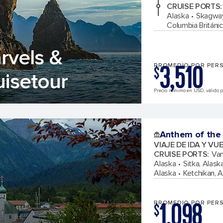
CRUISE PORTS
:
Alaska
Skagway
Columbia Británi
rvels &
3,510
PROMEDIO POR PER
$
uisetour
Precio mínimo en USD, válido pa
Anthem of the
VIAJE DE IDA Y VU
CRUISE PORTS
:
Van
Alaska
Sitka, Alask
Alaska
Ketchikan, 
1,098
PROMEDIO POR PER
$