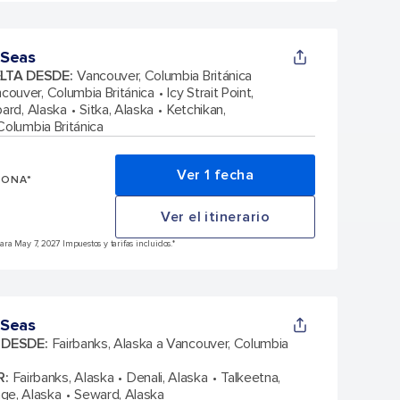
 Seas
ELTA DESDE
:
Vancouver, Columbia Británica
couver, Columbia Británica
Icy Strait Point,
bard, Alaska
Sitka, Alaska
Ketchikan,
Columbia Británica
Ver 1 fecha
SONA*
Ver el itinerario
ra May 7, 2027 Impuestos y tarifas incluidos.*
 Seas
A DESDE
:
Fairbanks, Alaska a Vancouver, Columbia
R
:
Fairbanks, Alaska
Denali, Alaska
Talkeetna,
ge, Alaska
Seward, Alaska