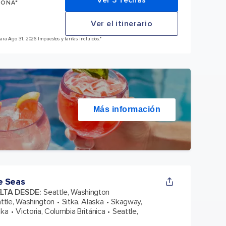
Ver 3 fechas
SONA*
Ver el itinerario
ra Ago 31, 2026 Impuestos y tarifas incluidos.*
Más información
e Seas
ELTA DESDE
:
Seattle, Washington
ttle, Washington
Sitka, Alaska
Skagway,
ska
Victoria, Columbia Británica
Seattle,