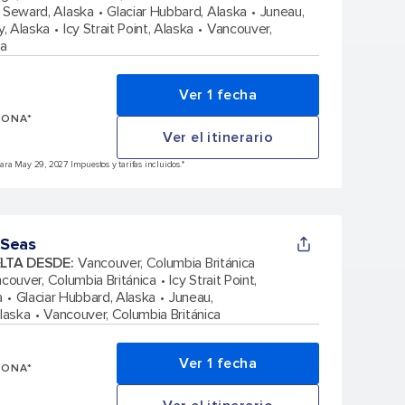
Seward, Alaska
Glaciar Hubbard, Alaska
Juneau,
, Alaska
Icy Strait Point, Alaska
Vancouver,
ca
Ver 1 fecha
SONA*
Ver el itinerario
ra May 29, 2027 Impuestos y tarifas incluidos.*
 Seas
ELTA DESDE
:
Vancouver, Columbia Británica
couver, Columbia Británica
Icy Strait Point,
a
Glaciar Hubbard, Alaska
Juneau,
Alaska
Vancouver, Columbia Británica
Ver 1 fecha
SONA*