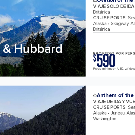
Ovation of the
VIAJE SOLO DE ID
Británica
CRUISE PORTS
:
Sew
Alaska
Skagway, A
Británica
 & Hubbard
590
PROMEDIO POR PER
$
Precio mínimo en USD, válido pa
Anthem of the
VIAJE DE IDA Y VU
CRUISE PORTS
:
Sea
Alaska
Juneau, Ala
Washington