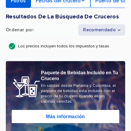
Filtros
Fechas del crucero
Puerto de sali
Resultados De La Búsqueda De Cruceros
Ordenar por
:
Recomendado
Los precios incluyen todos los impuestos y tasas.
Paquete de Bebidas Incluido en Tu
Crucero
En salidas desde Panama y Colombia, el
paquete de bebidas esta incluido con el
precio de tu crucero cuando eliges
cabinas selectas.
Más información