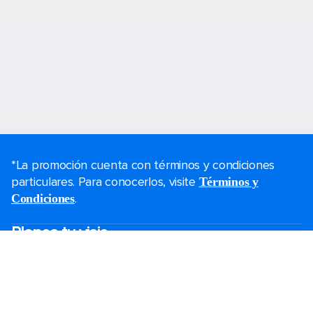
*La promoción cuenta con términos y condiciones
particulares. Para conocerlos, visite
Términos y
.
Condiciones
Planea tu viaje
Ofertas de Black Friday
Último momento
Fines de semana
Cruceros de Navidad