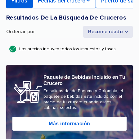
Filtros
Fechas del crucero
Puerto de sali
Resultados De La Búsqueda De Cruceros
Ordenar por
:
Recomendado
Los precios incluyen todos los impuestos y tasas.
Paquete de Bebidas Incluido en Tu
Crucero
En salidas desde Panama y Colombia, el
paquete de bebidas esta incluido con el
precio de tu crucero cuando eliges
cabinas selectas.
Más información