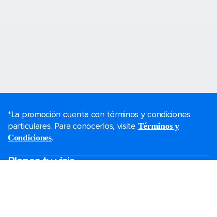
*La promoción cuenta con términos y condiciones
particulares. Para conocerlos, visite
Términos y
.
Condiciones
Planea tu viaje
Ofertas de Black Friday
Último momento
Fines de semana
Cruceros de Navidad