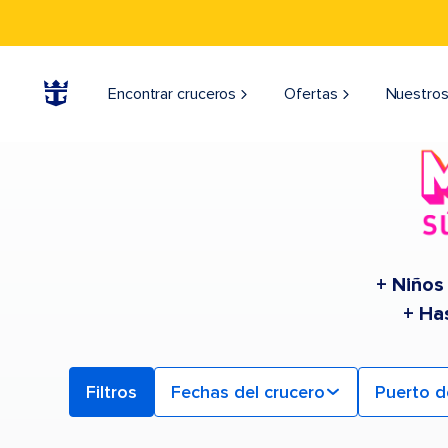
Find a Cruise | Search the Best Cruises for 2026 & 2027
Encontrar cruceros
Ofertas
Nuestros
+ Niños
+ Ha
Filtros
Fechas del crucero
Puerto d