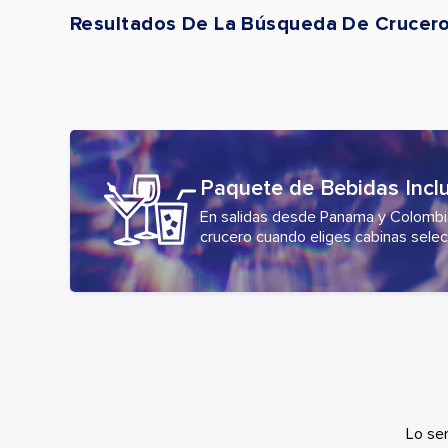
Resultados De La Búsqueda De Crucer
Paquete de Bebidas Incl
En salidas desde Panama y Colombia,
crucero cuando eliges cabinas selec
Lo se