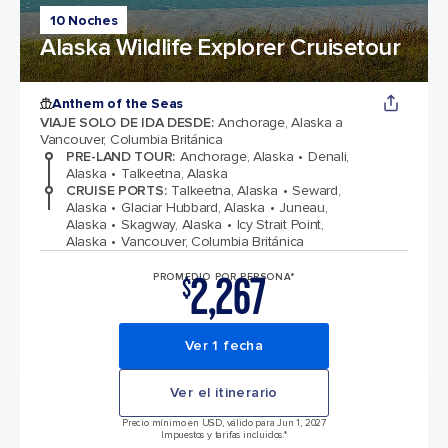
10 Noches
Alaska Wildlife Explorer Cruisetour
Anthem of the Seas
VIAJE SOLO DE IDA DESDE
:
Anchorage, Alaska a
Vancouver, Columbia Británica
PRE-LAND TOUR
:
Anchorage, Alaska
Denali,
Alaska
Talkeetna, Alaska
CRUISE PORTS
:
Talkeetna, Alaska
Seward,
Alaska
Glaciar Hubbard, Alaska
Juneau,
Alaska
Skagway, Alaska
Icy Strait Point,
Alaska
Vancouver, Columbia Británica
2,267
PROMEDIO POR PERSONA*
$
Ver 1 fecha
Ver el itinerario
Precio mínimo en USD, válido para Jun 1, 2027
Impuestos y tarifas incluidos.*