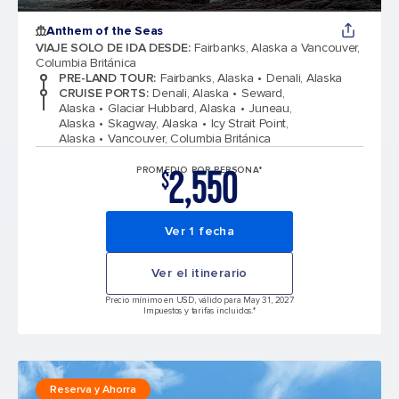
Anthem of the Seas
VIAJE SOLO DE IDA DESDE
:
Fairbanks, Alaska a Vancouver,
Columbia Británica
PRE-LAND TOUR
:
Fairbanks, Alaska
Denali, Alaska
CRUISE PORTS
:
Denali, Alaska
Seward,
Alaska
Glaciar Hubbard, Alaska
Juneau,
Alaska
Skagway, Alaska
Icy Strait Point,
Alaska
Vancouver, Columbia Británica
2,550
PROMEDIO POR PERSONA*
$
Ver 1 fecha
Ver el itinerario
Precio mínimo en USD, válido para May 31, 2027
Impuestos y tarifas incluidos.*
Reserva y Ahorra