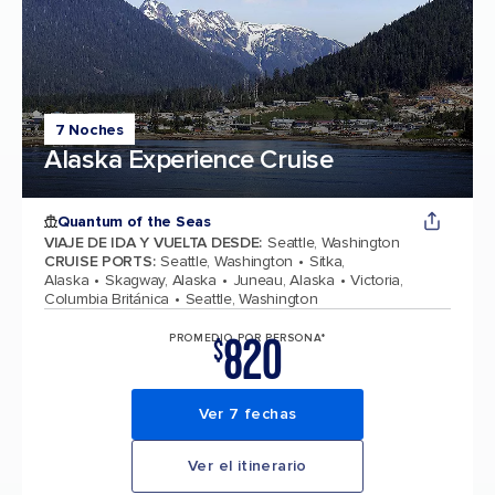
7 Noches
Alaska Experience Cruise
Quantum of the Seas
VIAJE DE IDA Y VUELTA DESDE
:
Seattle, Washington
CRUISE PORTS
:
Seattle, Washington
Sitka,
Alaska
Skagway, Alaska
Juneau, Alaska
Victoria,
Columbia Británica
Seattle, Washington
820
PROMEDIO POR PERSONA*
$
Ver 7 fechas
Ver el itinerario