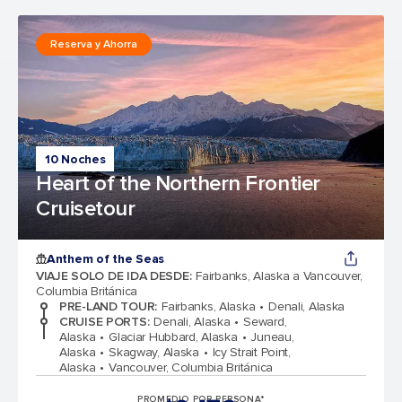
Reserva y Ahorra
10 Noches
Heart of the Northern Frontier
Cruisetour
Anthem of the Seas
VIAJE SOLO DE IDA DESDE
:
Fairbanks, Alaska a Vancouver,
Columbia Británica
PRE-LAND TOUR
:
Fairbanks, Alaska
Denali, Alaska
CRUISE PORTS
:
Denali, Alaska
Seward,
Alaska
Glaciar Hubbard, Alaska
Juneau,
Alaska
Skagway, Alaska
Icy Strait Point,
Alaska
Vancouver, Columbia Británica
PROMEDIO POR PERSONA*