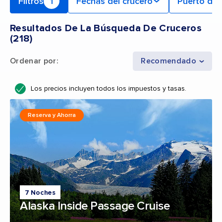
Filtros
1
Fechas del crucero
Puerto de 
Resultados De La Búsqueda De Cruceros
(
218
)
Ordenar por
:
Recomendado
Los precios incluyen todos los impuestos y tasas.
Reserva y Ahorra
7 Noches
Alaska Inside Passage Cruise