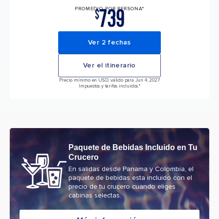
739
PROMEDIO POR PERSONA*
$
Ver 2 fechas
Ver el itinerario
Precio mínimo en USD, válido para Jun 4, 2027
Impuestos y tarifas incluidos.*
Paquete de Bebidas Incluido en Tu
Crucero
En salidas desde Panama y Colombia, el
paquete de bebidas esta incluido con el
precio de tu crucero cuando eliges
cabinas selectas.