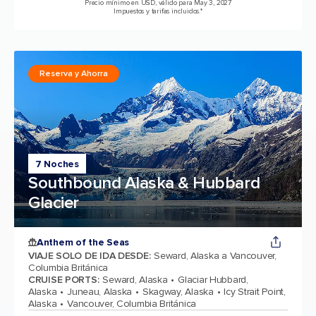
Precio mínimo en USD, válido para May 3, 2027
Impuestos y tarifas incluidos.*
Reserva y Ahorra
7 Noches
Southbound Alaska & Hubbard
Glacier
Anthem of the Seas
VIAJE SOLO DE IDA DESDE
:
Seward, Alaska a Vancouver,
Columbia Británica
CRUISE PORTS
:
Seward, Alaska
Glaciar Hubbard,
Alaska
Juneau, Alaska
Skagway, Alaska
Icy Strait Point,
Alaska
Vancouver, Columbia Británica