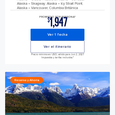
Alaska
Skagway, Alaska
Icy Strait Point,
Alaska
Vancouver, Columbia Británica
1,947
PROMEDIO POR PERSONA*
$
Ver 1 fecha
Ver el itinerario
Precio mínimo en USD, válido para Jun 2, 2027
Impuestos y tarifas incluidos.*
Reserva y Ahorra