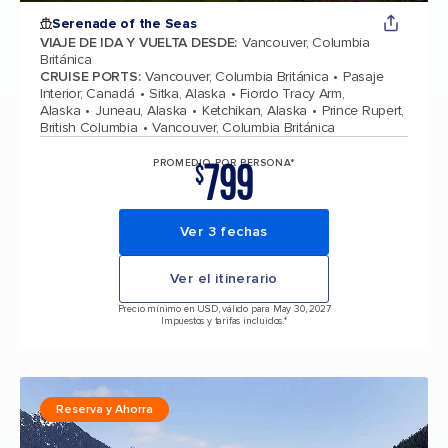
Serenade of the Seas
VIAJE DE IDA Y VUELTA DESDE
:
Vancouver, Columbia
Británica
CRUISE PORTS
:
Vancouver, Columbia Británica
Pasaje
Interior, Canadá
Sitka, Alaska
Fiordo Tracy Arm,
Alaska
Juneau, Alaska
Ketchikan, Alaska
Prince Rupert,
British Columbia
Vancouver, Columbia Británica
799
PROMEDIO POR PERSONA*
$
Ver 3 fechas
Ver el itinerario
Precio mínimo en USD, válido para May 30, 2027
Impuestos y tarifas incluidos.*
Reserva y Ahorra