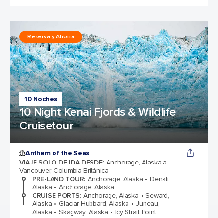
Reserva y Ahorra
10 Noches
10 Night Kenai Fjords & Wildlife
Cruisetour
Anthem of the Seas
VIAJE SOLO DE IDA DESDE
:
Anchorage, Alaska a
Vancouver, Columbia Británica
PRE-LAND TOUR
:
Anchorage, Alaska
Denali,
Alaska
Anchorage, Alaska
CRUISE PORTS
:
Anchorage, Alaska
Seward,
Alaska
Glaciar Hubbard, Alaska
Juneau,
Alaska
Skagway, Alaska
Icy Strait Point,