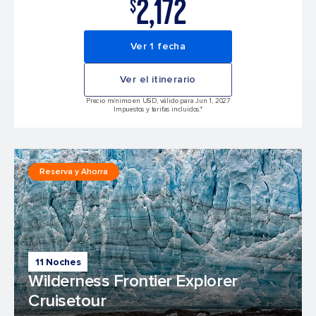
2,172
$
Ver 1 fecha
Ver el itinerario
Precio mínimo en USD, válido para Jun 1, 2027
Impuestos y tarifas incluidos.*
Reserva y Ahorra
11 Noches
Wilderness Frontier Explorer
Cruisetour