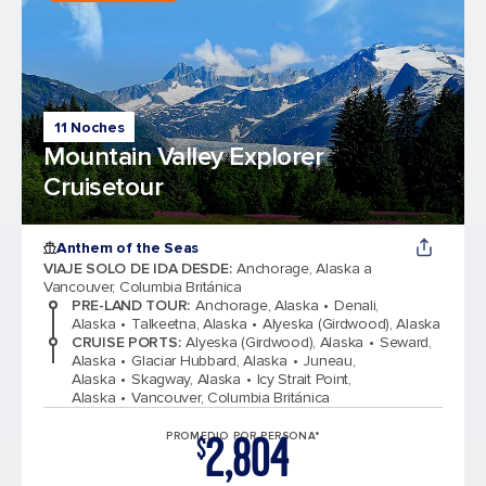
11 Noches
Mountain Valley Explorer
Cruisetour
Anthem of the Seas
VIAJE SOLO DE IDA DESDE
:
Anchorage, Alaska a
Vancouver, Columbia Británica
PRE-LAND TOUR
:
Anchorage, Alaska
Denali,
Alaska
Talkeetna, Alaska
Alyeska (Girdwood), Alaska
CRUISE PORTS
:
Alyeska (Girdwood), Alaska
Seward,
Alaska
Glaciar Hubbard, Alaska
Juneau,
Alaska
Skagway, Alaska
Icy Strait Point,
Alaska
Vancouver, Columbia Británica
2,804
PROMEDIO POR PERSONA*
$