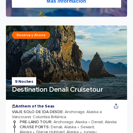
Más información
Reserva y Ahorra
9 Noches
Destination Denali Cruisetour
Anthem of the Seas
VIAJE SOLO DE IDA DESDE
:
Anchorage, Alaska a
Vancouver, Columbia Británica
PRE-LAND TOUR
:
Anchorage, Alaska
Denali, Alaska
CRUISE PORTS
:
Denali, Alaska
Seward,
Alaska
Glaciar Hubbard, Alaska
Juneau,