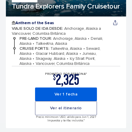
Tundra Explorers Family Cruisetour
Anthem of the Seas
VIAJE SOLO DE IDA DESDE
:
Anchorage, Alaska a
Vancouver, Columbia Británica
PRE-LAND TOUR
:
Anchorage, Alaska
Denali,
Alaska
Talkeetna, Alaska
CRUISE PORTS
:
Talkeetna, Alaska
Seward,
Alaska
Glaciar Hubbard, Alaska
Juneau,
Alaska
Skagway, Alaska
Icy Strait Point,
Alaska
Vancouver, Columbia Británica
2,325
PROMEDIO POR PERSONA*
$
Ver 1 fecha
Ver el itinerario
Precio mínimo en USD, válido para Jun 1, 2027
Impuestos y tarifas incluidos.*