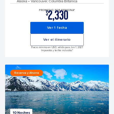
Alaska
Vancouver, Columbia Británica
2,330
PROMEDIO POR PERSONA*
$
Ver 1 fecha
Ver el itinerario
Precio mínimo en USD, válido para Jun 1, 2027
Impuestos y tarifas incluidos.*
Reserva y Ahorra
10 Noches