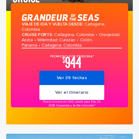
VIAJE DE IDA Y VUELTA DESDE
:
Cartagena,
Colombia
CRUISE PORTS
:
Cartagena, Colombia
Oranjestad,
Aruba
Willemstad, Curazao
Colón,
Panamá
Cartagena, Colombia
944
PROMEDIO POR PERSONA*
$
Ver 39 fechas
Ver el itinerario
Precio mínimo en USD, válido para Ene 23,
2028 Impuestos y tarifas incluidos.*