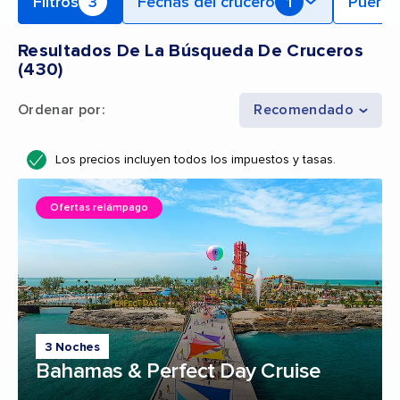
Filtros
3
Fechas del crucero
1
Puerto
Resultados De La Búsqueda De Cruceros
(
430
)
Ordenar por
:
Recomendado
Los precios incluyen todos los impuestos y tasas.
Ofertas relámpago
3 Noches
Bahamas & Perfect Day Cruise