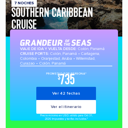
7 NOCHES
SOUTHERN CARIBBEAN
CRUISE
VIAJE DE IDA Y VUELTA DESDE
:
Colón, Panamá
CRUISE PORTS
:
Colón, Panamá
Cartagena,
Colombia
Oranjestad, Aruba
Willemstad,
Curazao
Colón, Panamá
735
PROMEDIO POR PERSONA*
$
Ver 42 fechas
Ver el itinerario
Precio mínimo en USD, válido para Oct 31,
2026 Impuestos y tarifas incluidos.*