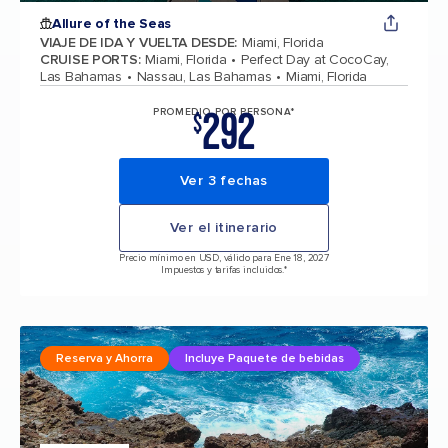
Allure of the Seas
VIAJE DE IDA Y VUELTA DESDE
:
Miami, Florida
CRUISE PORTS
:
Miami, Florida
Perfect Day at CocoCay,
Las Bahamas
Nassau, Las Bahamas
Miami, Florida
292
PROMEDIO POR PERSONA*
$
Ver 3 fechas
Ver el itinerario
Precio mínimo en USD, válido para Ene 18, 2027
Impuestos y tarifas incluidos.*
Reserva y Ahorra
Incluye Paquete de bebidas