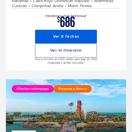
Bahamas
Cabo Rojo, Dominican Republic
Willemstad,
Curazao
Oranjestad, Aruba
Miami, Florida
686
PROMEDIO POR PERSONA*
$
Ver 8 fechas
Ver el itinerario
Precio mínimo en USD, válido para Sep 24, 2026
Impuestos y tarifas incluidos.*
Ofertas relámpago
Reserva y Ahorra