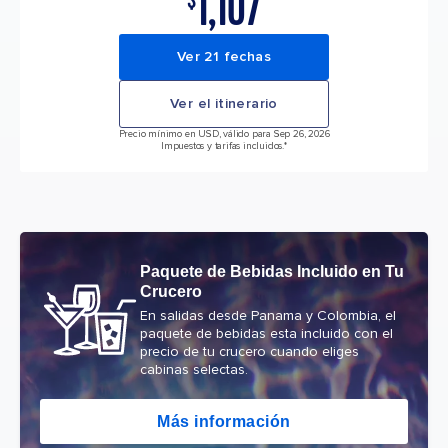
1,107
$
Ver 21 fechas
Ver el itinerario
Precio mínimo en USD, válido para Sep 26, 2026
Impuestos y tarifas incluidos.*
Paquete de Bebidas Incluido en Tu
Crucero
En salidas desde Panama y Colombia, el
paquete de bebidas esta incluido con el
precio de tu crucero cuando eliges
cabinas selectas.
Más información