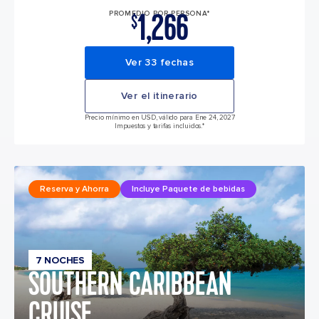
1,266
PROMEDIO POR PERSONA*
$
Ver 33 fechas
Ver el itinerario
Precio mínimo en USD, válido para Ene 24, 2027
Impuestos y tarifas incluidos.*
Reserva y Ahorra
Incluye Paquete de bebidas
7 NOCHES
SOUTHERN CARIBBEAN
CRUISE