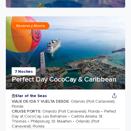
Reserva y Ahorra
7 Noches
Perfect Day CocoCay & Caribbean
Star of the Seas
VIAJE DE IDA Y VUELTA DESDE
:
Orlando (Port Canaveral),
Florida
CRUISE PORTS
:
Orlando (Port Canaveral), Florida
Perfect
Day at CocoCay, Las Bahamas
Carlota Amalia, St.
Thomas
Philipsburg, St. Maarten
Orlando (Port
Canaveral), Florida