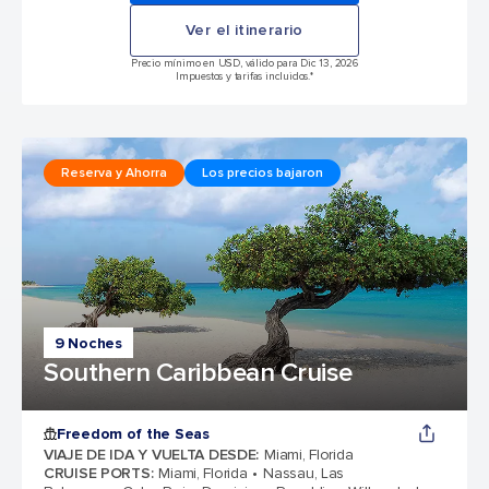
Ver el itinerario
Precio mínimo en USD, válido para Dic 13, 2026
Impuestos y tarifas incluidos.*
Reserva y Ahorra
Los precios bajaron
9 Noches
Southern Caribbean Cruise
Freedom of the Seas
VIAJE DE IDA Y VUELTA DESDE
:
Miami, Florida
CRUISE PORTS
:
Miami, Florida
Nassau, Las