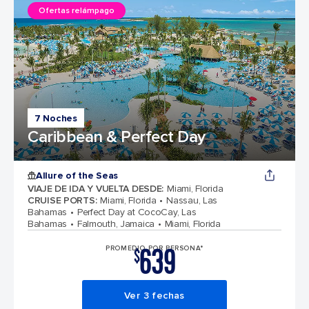
Ofertas relámpago
7 Noches
Caribbean & Perfect Day
Allure of the Seas
VIAJE DE IDA Y VUELTA DESDE
:
Miami, Florida
CRUISE PORTS
:
Miami, Florida
Nassau, Las
Bahamas
Perfect Day at CocoCay, Las
Bahamas
Falmouth, Jamaica
Miami, Florida
639
PROMEDIO POR PERSONA*
$
Ver 3 fechas