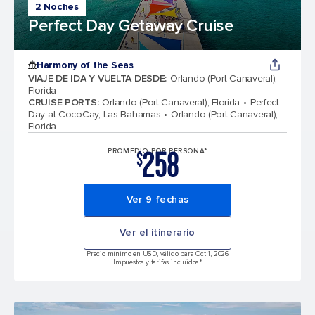
2 Noches
Perfect Day Getaway Cruise
Harmony of the Seas
VIAJE DE IDA Y VUELTA DESDE
:
Orlando (Port Canaveral),
Florida
CRUISE PORTS
:
Orlando (Port Canaveral), Florida
Perfect
Day at CocoCay, Las Bahamas
Orlando (Port Canaveral),
Florida
258
PROMEDIO POR PERSONA*
$
Ver 9 fechas
Ver el itinerario
Precio mínimo en USD, válido para Oct 1, 2026
Impuestos y tarifas incluidos.*