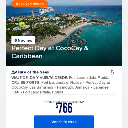
Reserva y Ahorra
6 Noches
Perfect Day at CocoCay &
Caribbean
Allure of the Seas
VIAJE DE IDA Y VUELTA DESDE
:
Fort Lauderdale, Florida
CRUISE PORTS
:
Fort Lauderdale, Florida
Perfect Day at
CocoCay, Las Bahamas
Falmouth, Jamaica
Labadee,
Haití
Fort Lauderdale, Florida
766
PROMEDIO POR PERSONA*
$
Ver 9 fechas