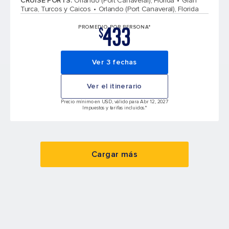
CRUISE PORTS
:
Orlando (Port Canaveral), Florida
Gran
Turca, Turcos y Caicos
Orlando (Port Canaveral), Florida
433
PROMEDIO POR PERSONA*
$
Ver 3 fechas
Ver el itinerario
Precio mínimo en USD, válido para Abr 12, 2027
Impuestos y tarifas incluidos.*
Cargar más