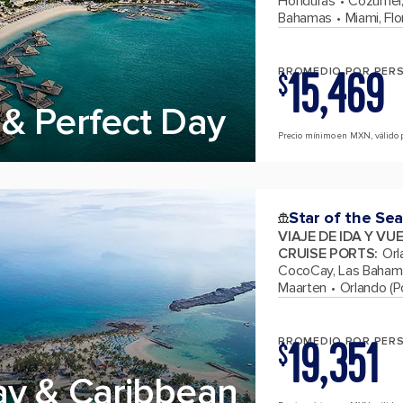
Honduras
Cozumel,
Bahamas
Miami, Flo
15,469
PROMEDIO POR PER
$
& Perfect Day
Precio mínimo en MXN, válido 
Star of the Sea
VIAJE DE IDA Y VU
CRUISE PORTS
:
Orl
CocoCay, Las Baham
Maarten
Orlando (Po
19,351
PROMEDIO POR PER
$
ay & Caribbean