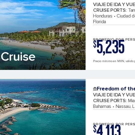
VIAJE DE IDA Y VU
CRUISE PORTS
:
Tam
Honduras
Ciudad de
Florida
5,235
PROMEDIO POR PER
$
Cruise
Precio mínimo en MXN, válido p
Freedom of th
VIAJE DE IDA Y VU
CRUISE PORTS
:
Mia
Bahamas
Nassau, 
4,113
PROMEDIO POR PER
$