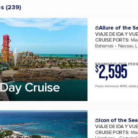
os
(
239
)
Allure of the S
VIAJE DE IDA Y VU
CRUISE PORTS
:
Mia
Bahamas
Nassau, 
2,595
PROMEDIO POR PER
$
Day Cruise
Precio mínimo en MXN, válido p
Icon of the Sea
VIAJE DE IDA Y VU
CRUISE PORTS
:
Mia