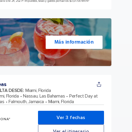
para Ene 24, 2027
+ Impuestos, tasas y gastos portuarios $3,077.00 MXN*
Más información
eas
ELTA DESDE
:
Miami, Florida
mi, Florida
Nassau, Las Bahamas
Perfect Day at
as
Falmouth, Jamaica
Miami, Florida
Ver 3 fechas
SONA*
Ver el itinerario