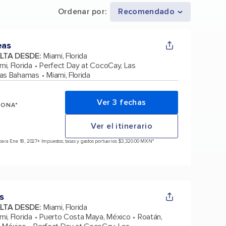
Ordenar por
:
Recomendado
eas
ELTA DESDE
:
Miami, Florida
mi, Florida
Perfect Day at CocoCay, Las
Las Bahamas
Miami, Florida
Ver 3 fechas
SONA*
Ver el itinerario
ara Ene 18, 2027
+ Impuestos, tasas y gastos portuarios $3,320.00 MXN*
s
ELTA DESDE
:
Miami, Florida
mi, Florida
Puerto Costa Maya, México
Roatán,