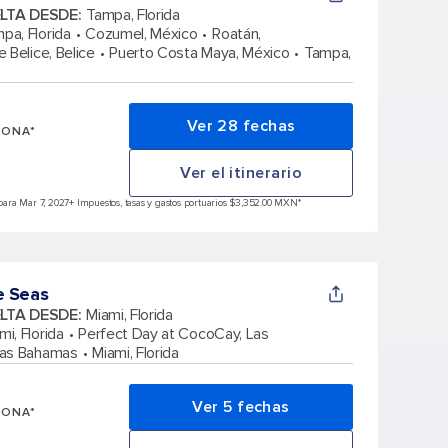
ELTA DESDE
:
Tampa, Florida
pa, Florida
Cozumel, México
Roatán,
 Belice, Belice
Puerto Costa Maya, México
Tampa,
Ver 28 fechas
SONA*
Ver el itinerario
ara Mar 7, 2027
+ Impuestos, tasas y gastos portuarios $3,352.00 MXN*
e Seas
ELTA DESDE
:
Miami, Florida
mi, Florida
Perfect Day at CocoCay, Las
Las Bahamas
Miami, Florida
Ver 5 fechas
SONA*