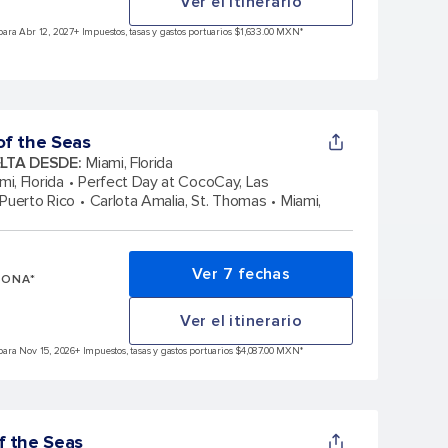
Ver el itinerario
ara Abr 12, 2027
+ Impuestos, tasas y gastos portuarios $1,633.00 MXN*
f the Seas
ELTA DESDE
:
Miami, Florida
mi, Florida
Perfect Day at CocoCay, Las
 Puerto Rico
Carlota Amalia, St. Thomas
Miami,
Ver 7 fechas
SONA*
Ver el itinerario
para Nov 15, 2026
+ Impuestos, tasas y gastos portuarios $4,087.00 MXN*
f the Seas