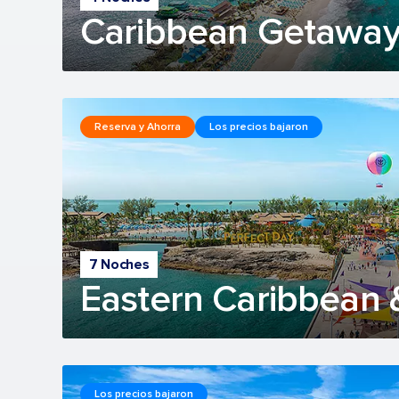
Caribbean Getaway
Reserva y Ahorra
Los precios bajaron
7 Noches
Eastern Caribbean 
Los precios bajaron