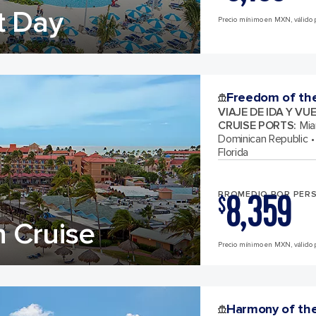
t Day
Precio mínimo en MXN, válido p
Freedom of th
VIAJE DE IDA Y VU
CRUISE PORTS
:
Mia
Dominican Republic
Florida
8,359
PROMEDIO POR PER
$
 Cruise
Precio mínimo en MXN, válido p
Harmony of th