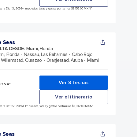
ara Dic 13, 2026
+ Impuestos, tasas y gastos portuarios $3,152.00 MXN*
e Seas
ELTA DESDE
:
Miami, Florida
mi, Florida
Nassau, Las Bahamas
Cabo Rojo,
Willemstad, Curazao
Oranjestad, Aruba
Miami,
Ver 8 fechas
SONA*
Ver el itinerario
ara Oct 22, 2026
+ Impuestos, tasas y gastos portuarios $3,682.00 MXN*
e Seas