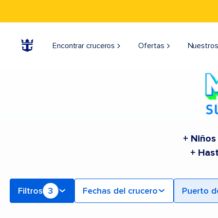
Find Cruceros from Miami, Orlando (Port Canaveral), & Additional Ports | Buscar cruceros para 2026 y 2027
Encontrar cruceros
Ofertas
Nuestros
+ Niños
+ Has
Filtros
3
Fechas del crucero
Puerto d