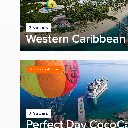
7 Noches
Western Caribbean 
Reserva y Ahorra
7 Noches
Perfect Day CocoC