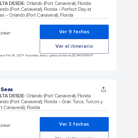
ELTA DESDE
:
Orlando (Port Canaveral), Florida
ando (Port Canaveral), Florida
Perfect Day at
as
Orlando (Port Canaveral), Florida
Ver 9 fechas
SONA*
Ver el itinerario
ara Feb 18, 2027
+ Impuestos, tasas y gastos portuarios $2,044.00 MXN*
 Seas
ELTA DESDE
:
Orlando (Port Canaveral), Florida
ando (Port Canaveral), Florida
Gran Turca, Turcos y
t Canaveral), Florida
Ver 3 fechas
SONA*