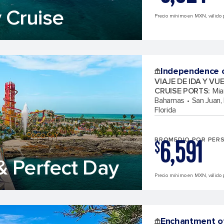
 Cruise
Precio mínimo en MXN, válido p
Independence o
VIAJE DE IDA Y VU
CRUISE PORTS
:
Mia
Bahamas
San Juan,
Florida
6,591
PROMEDIO POR PER
$
& Perfect Day
Precio mínimo en MXN, válido 
Enchantment o