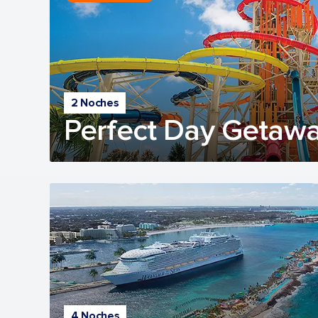
2 Noches
Perfect Day Getawa
4 Noches