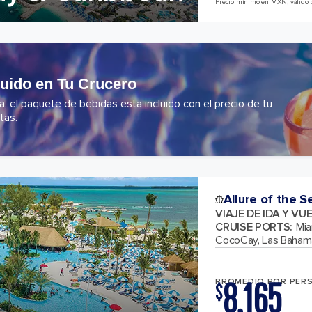
Precio mínimo en MXN, válido 
luido en Tu Crucero
 el paquete de bebidas esta incluido con el precio de tu
tas.
Allure of the S
VIAJE DE IDA Y VU
CRUISE PORTS
:
Mia
CocoCay, Las Baham
8,165
PROMEDIO POR PER
$