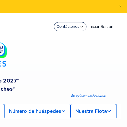
Iniciar Sesión
Contáctenos
o 2027*
oches*
Se aplican exclusiones
Número de huéspedes
Nuestra Flota
Mi