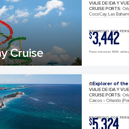
VIAJE DE IDA Y VU
CRUISE PORTS
:
Orl
CocoCay, Las Baham
3,442
PROMEDIO POR PER
$
y Cruise
Precio mínimo en MXN, válido p
Explorer of the
VIAJE DE IDA Y VU
CRUISE PORTS
:
Orl
Caicos
Orlando (Por
5,324
PROMEDIO POR PER
$