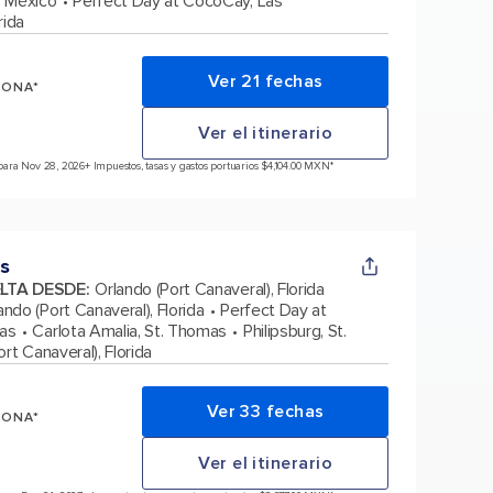
 México
Perfect Day at CocoCay, Las
rida
Ver 21 fechas
SONA*
Ver el itinerario
para Nov 28, 2026
+ Impuestos, tasas y gastos portuarios $4,104.00 MXN*
s
ELTA DESDE
:
Orlando (Port Canaveral), Florida
ando (Port Canaveral), Florida
Perfect Day at
as
Carlota Amalia, St. Thomas
Philipsburg, St.
rt Canaveral), Florida
Ver 33 fechas
SONA*
Ver el itinerario