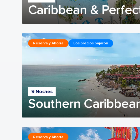
Caribbean & Perfec
Reserva y Ahorra
Los precios bajaron
9 Noches
Southern Caribbean
Reserva y Ahorra