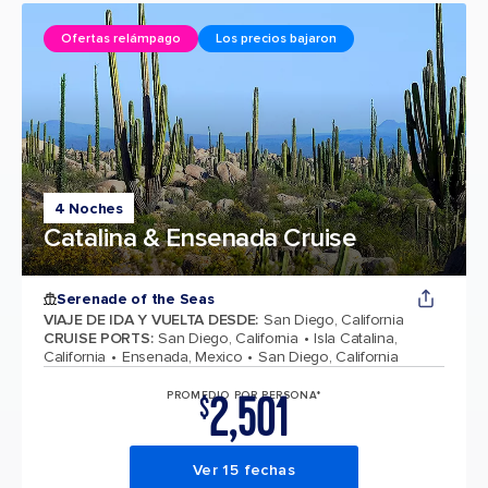
Ofertas relámpago
Los precios bajaron
4 Noches
Catalina & Ensenada Cruise
Serenade of the Seas
VIAJE DE IDA Y VUELTA DESDE
:
San Diego, California
CRUISE PORTS
:
San Diego, California
Isla Catalina,
California
Ensenada, Mexico
San Diego, California
2,501
PROMEDIO POR PERSONA*
$
Ver 15 fechas