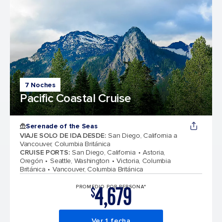
7 Noches
Pacific Coastal Cruise
Serenade of the Seas
VIAJE SOLO DE IDA DESDE
:
San Diego, California a
Vancouver, Columbia Británica
CRUISE PORTS
:
San Diego, California
Astoria,
Oregón
Seattle, Washington
Victoria, Columbia
Británica
Vancouver, Columbia Británica
4,679
PROMEDIO POR PERSONA*
$
Ver 1 fecha