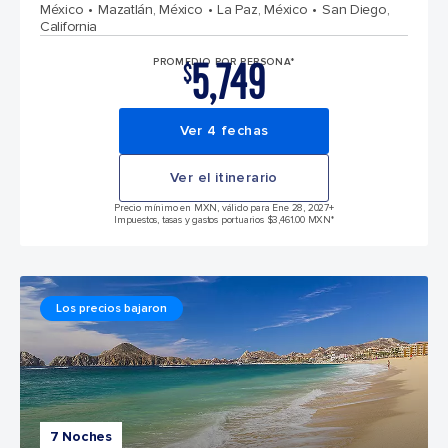
México
Mazatlán, México
La Paz, México
San Diego,
California
5,749
PROMEDIO POR PERSONA*
$
Ver 4 fechas
Ver el itinerario
Precio mínimo en MXN, válido para Ene 28, 2027
+
Impuestos, tasas y gastos portuarios $3,461.00 MXN*
Los precios bajaron
7 Noches