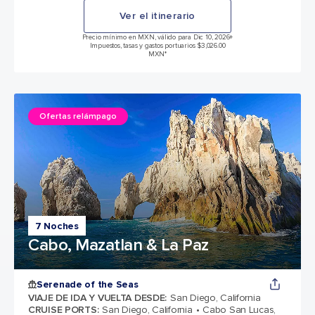
Ver el itinerario
Precio mínimo en MXN, válido para Dic 10, 2026
+
Impuestos, tasas y gastos portuarios $3,026.00
MXN*
Ofertas relámpago
7 Noches
Cabo, Mazatlan & La Paz
Serenade of the Seas
VIAJE DE IDA Y VUELTA DESDE
:
San Diego, California
CRUISE PORTS
:
San Diego, California
Cabo San Lucas,