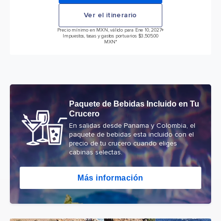
Ver el itinerario
Precio mínimo en MXN, válido para Ene 10, 2027
+
Impuestos, tasas y gastos portuarios $3,505.00
MXN*
Paquete de Bebidas Incluido en Tu
Crucero
En salidas desde Panama y Colombia, el
paquete de bebidas esta incluido con el
precio de tu crucero cuando eliges
cabinas selectas.
Más información