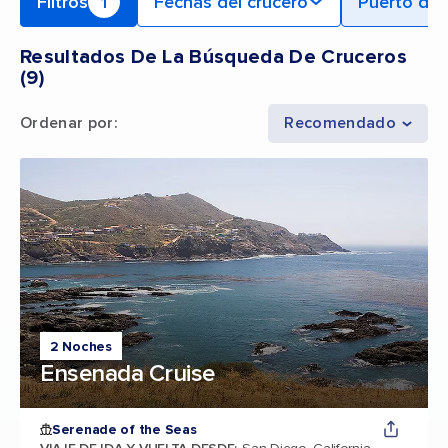
Filtros
1
Fechas del crucero
Puerto de 
Resultados De La Búsqueda De Cruceros
(
9
)
Ordenar por
:
Recomendado
2 Noches
Ensenada Cruise
Serenade of the Seas