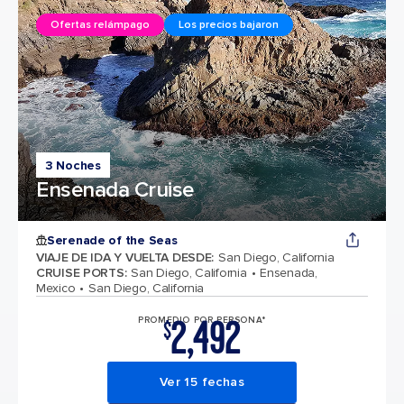
Ofertas relámpago
Los precios bajaron
3 Noches
Ensenada Cruise
Serenade of the Seas
VIAJE DE IDA Y VUELTA DESDE
:
San Diego, California
CRUISE PORTS
:
San Diego, California
Ensenada,
Mexico
San Diego, California
2,492
PROMEDIO POR PERSONA*
$
Ver 15 fechas