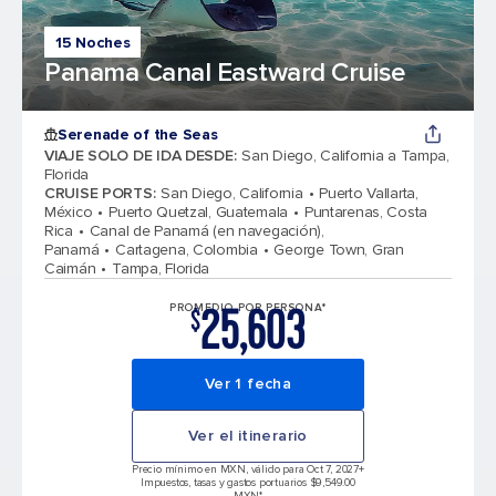
15 Noches
Panama Canal Eastward Cruise
Serenade of the Seas
VIAJE SOLO DE IDA DESDE
:
San Diego, California a Tampa,
Florida
CRUISE PORTS
:
San Diego, California
Puerto Vallarta,
México
Puerto Quetzal, Guatemala
Puntarenas, Costa
Rica
Canal de Panamá (en navegación),
Panamá
Cartagena, Colombia
George Town, Gran
Caimán
Tampa, Florida
25,603
PROMEDIO POR PERSONA*
$
Ver 1 fecha
Ver el itinerario
Precio mínimo en MXN, válido para Oct 7, 2027
+
Impuestos, tasas y gastos portuarios $9,549.00