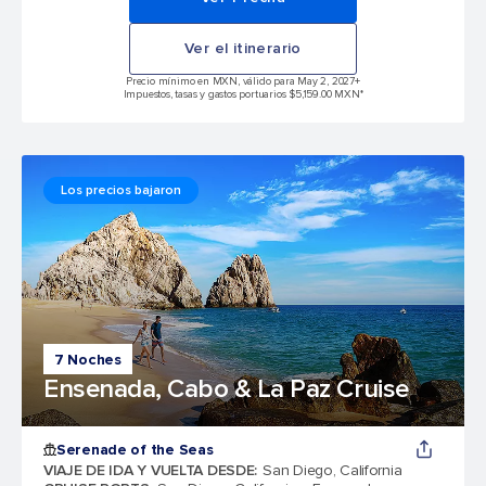
Ver el itinerario
Precio mínimo en MXN, válido para May 2, 2027
+
Impuestos, tasas y gastos portuarios $5,159.00 MXN*
Los precios bajaron
7 Noches
Ensenada, Cabo & La Paz Cruise
Serenade of the Seas
VIAJE DE IDA Y VUELTA DESDE
:
San Diego, California