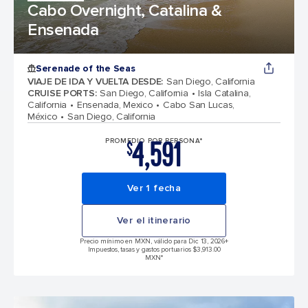
Cabo Overnight, Catalina &
Ensenada
Serenade of the Seas
VIAJE DE IDA Y VUELTA DESDE
:
San Diego, California
CRUISE PORTS
:
San Diego, California
Isla Catalina,
California
Ensenada, Mexico
Cabo San Lucas,
México
San Diego, California
4,591
PROMEDIO POR PERSONA*
$
Ver 1 fecha
Ver el itinerario
Precio mínimo en MXN, válido para Dic 13, 2026
+
Impuestos, tasas y gastos portuarios $3,913.00
MXN*