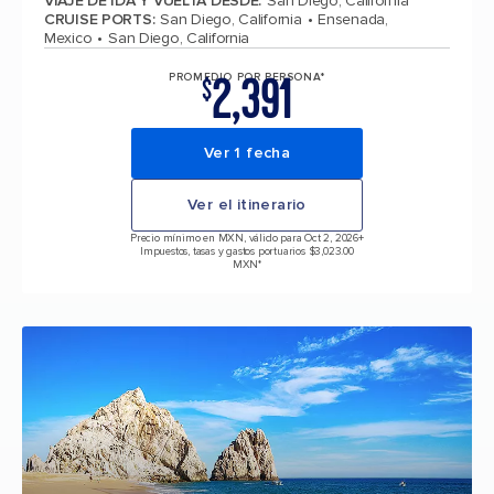
VIAJE DE IDA Y VUELTA DESDE
:
San Diego, California
CRUISE PORTS
:
San Diego, California
Ensenada,
Mexico
San Diego, California
2,391
PROMEDIO POR PERSONA*
$
Ver 1 fecha
Ver el itinerario
Precio mínimo en MXN, válido para Oct 2, 2026
+
Impuestos, tasas y gastos portuarios $3,023.00
MXN*