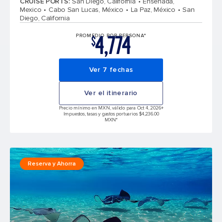
CRUISE PORTS
:
San Diego, California
Ensenada,
Mexico
Cabo San Lucas, México
La Paz, México
San
Diego, California
4,774
PROMEDIO POR PERSONA*
$
Ver 7 fechas
Ver el itinerario
Precio mínimo en MXN, válido para Oct 4, 2026
+
Impuestos, tasas y gastos portuarios $4,236.00
MXN*
Reserva y Ahorra