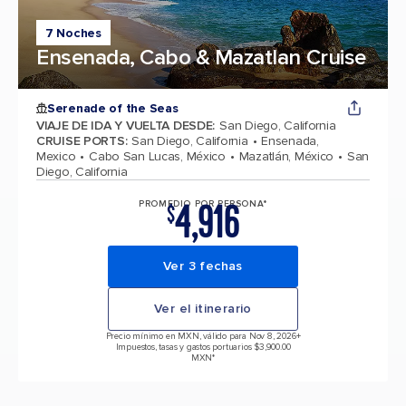
7 Noches
Ensenada, Cabo & Mazatlan Cruise
Serenade of the Seas
VIAJE DE IDA Y VUELTA DESDE
:
San Diego, California
CRUISE PORTS
:
San Diego, California
Ensenada,
Mexico
Cabo San Lucas, México
Mazatlán, México
San
Diego, California
4,916
PROMEDIO POR PERSONA*
$
Ver 3 fechas
Ver el itinerario
Precio mínimo en MXN, válido para Nov 8, 2026
+
Impuestos, tasas y gastos portuarios $3,900.00
MXN*