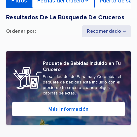
Filtros
Fechas del crucero
Puerto de sali
Resultados De La Búsqueda De Cruceros
Ordenar por
:
Recomendado
Paquete de Bebidas Incluido en Tu
Crucero
En salidas desde Panama y Colombia, el
paquete de bebidas esta incluido con el
precio de tu crucero cuando eliges
cabinas selectas.
Más información