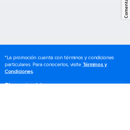
Comentarios
*La promoción cuenta con términos y condiciones
particulares. Para conocerlos, visite
Términos y
Condiciones
.
Planea tu viaje
Ofertas de Black Friday
Último momento
Fines de semana
Cruceros de navidad
Cruceros 2025-2026
Guías de cruceros