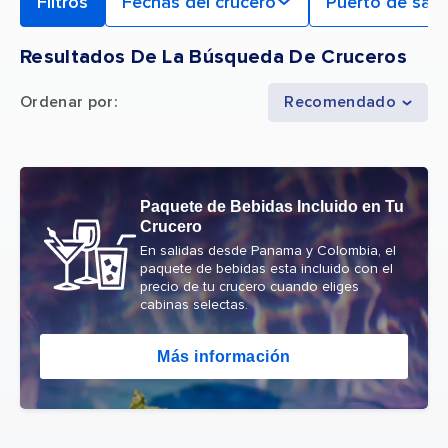
Filtros
Fechas del crucero
Puerto de sali
Resultados De La Búsqueda De Cruceros
Ordenar por
:
Recomendado
Paquete de Bebidas Incluido en Tu
Crucero
En salidas desde Panama y Colombia, el
paquete de bebidas esta incluido con el
precio de tu crucero cuando eliges
cabinas selectas.
Más información