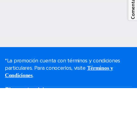
Comentarios
*La promoción cuenta con términos y condiciones
particulares. Para conocerlos, visite
Términos y
.
Condiciones
Planea tu viaje
Ofertas de Black Friday
Último momento
Fines de semana
Cruceros de navidad
Cruceros 2025-2026
Guías de cruceros