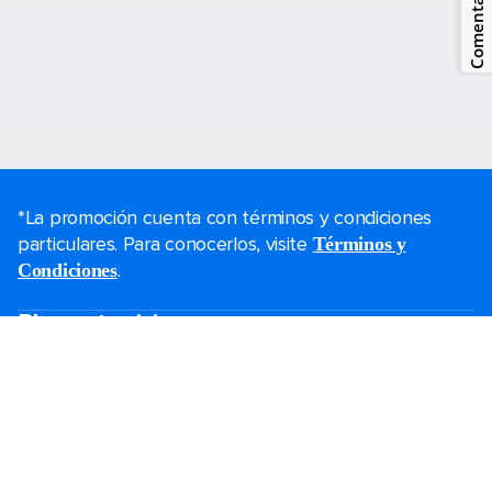
Comentarios
*La promoción cuenta con términos y condiciones
particulares. Para conocerlos, visite
Términos y
.
Condiciones
Planea tu viaje
Ofertas de Black Friday
Último momento
Fines de semana
Cruceros de navidad
Cruceros 2025-2026
Guías de cruceros