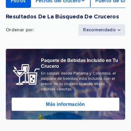
Filtros
Fechas del crucero
Puerto de sali
Resultados De La Búsqueda De Cruceros
Ordenar por
:
Recomendado
Paquete de Bebidas Incluido en Tu
Crucero
En salidas desde Panama y Colombia, el
paquete de bebidas esta incluido con el
precio de tu crucero cuando eliges
cabinas selectas.
Más información