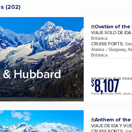
os
(
202
)
Ovation of the
VIAJE SOLO DE ID
Británica
CRUISE PORTS
:
Sew
Alaska
Skagway, A
Británica
 & Hubbard
8,107
PROMEDIO POR PER
$
Precio mínimo en MXN, válido p
Anthem of the
VIAJE DE IDA Y VU
CRUISE PORTS
:
Van