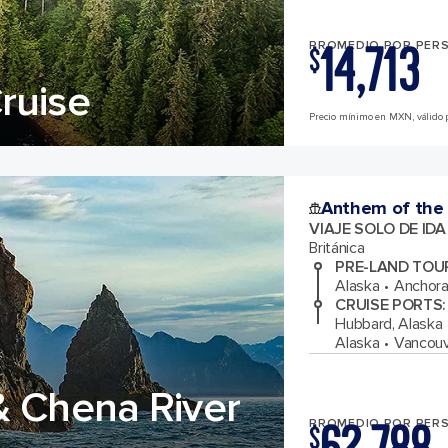
14,713
PROMEDIO POR PER
$
ruise
Precio mínimo en MXN, válido p
Anthem of the
VIAJE SOLO DE ID
Británica
PRE-LAND TOU
Alaska
Anchora
CRUISE PORTS
:
Hubbard, Alaska
Alaska
Vancouve
& Chena River
PROMEDIO POR PER
$