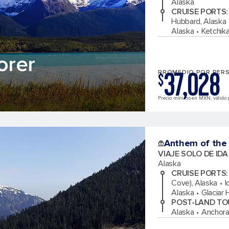
Alaska
CRUISE PORTS
:
Hubbard, Alaska
Alaska
Ketchika
orer
37,028
PROMEDIO POR PER
$
Precio mínimo en MXN, válido 
Anthem of the
VIAJE SOLO DE ID
Alaska
CRUISE PORTS
:
Cove), Alaska
I
Alaska
Glaciar 
POST-LAND TO
Alaska
Anchora