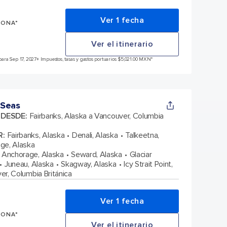
Ver 1 fecha
SONA*
Ver el itinerario
ara Sep 17, 2027
+ Impuestos, tasas y gastos portuarios $5,021.00 MXN*
 Seas
A DESDE
:
Fairbanks, Alaska a Vancouver, Columbia
R
:
Fairbanks, Alaska
Denali, Alaska
Talkeetna,
ge, Alaska
Anchorage, Alaska
Seward, Alaska
Glaciar
Juneau, Alaska
Skagway, Alaska
Icy Strait Point,
r, Columbia Británica
Ver 1 fecha
SONA*
Ver el itinerario