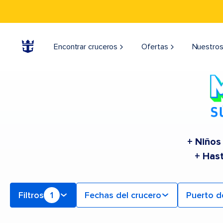
Find a Cruise | Search the Best Cruises for 2026 & 2027
Encontrar cruceros
Ofertas
Nuestros
+ Niños
+ Has
Filtros
1
Fechas del crucero
Puerto d