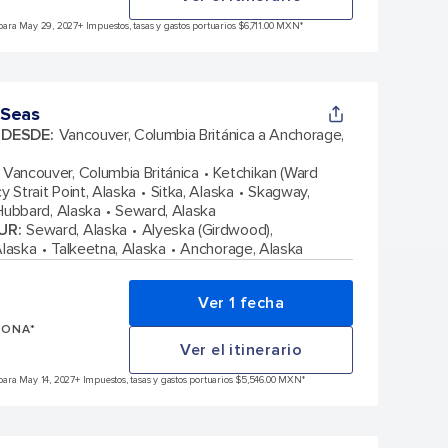
para May 29, 2027
+ Impuestos, tasas y gastos portuarios $6,711.00 MXN*
 Seas
A DESDE
:
Vancouver, Columbia Británica a Anchorage,
Vancouver, Columbia Británica
Ketchikan (Ward
cy Strait Point, Alaska
Sitka, Alaska
Skagway,
Hubbard, Alaska
Seward, Alaska
UR
:
Seward, Alaska
Alyeska (Girdwood),
Alaska
Talkeetna, Alaska
Anchorage, Alaska
Ver 1 fecha
SONA*
Ver el itinerario
para May 14, 2027
+ Impuestos, tasas y gastos portuarios $5,546.00 MXN*