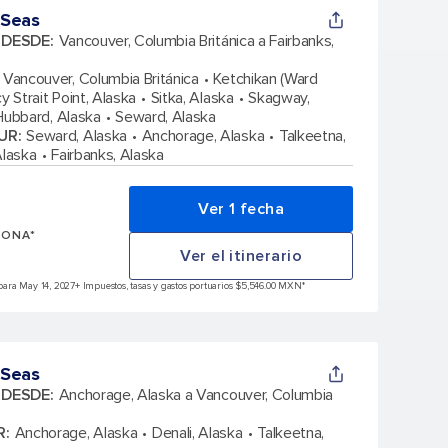
 Seas
A DESDE
:
Vancouver, Columbia Británica a Fairbanks,
Vancouver, Columbia Británica
Ketchikan (Ward
cy Strait Point, Alaska
Sitka, Alaska
Skagway,
Hubbard, Alaska
Seward, Alaska
UR
:
Seward, Alaska
Anchorage, Alaska
Talkeetna,
Alaska
Fairbanks, Alaska
Ver 1 fecha
SONA*
Ver el itinerario
para May 14, 2027
+ Impuestos, tasas y gastos portuarios $5,546.00 MXN*
 Seas
A DESDE
:
Anchorage, Alaska a Vancouver, Columbia
R
:
Anchorage, Alaska
Denali, Alaska
Talkeetna,