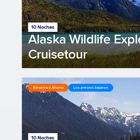
10 Noches
Alaska Wildlife Expl
Cruisetour
Reserva y Ahorra
Los precios bajaron
10 Noches