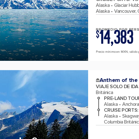
Alaska
Glaciar Hub
Alaska
Vancouver, 
14,383
PROMEDIO POR PER
$
Precio mínimo en MXN, válido 
Anthem of the
VIAJE SOLO DE ID
Británica
PRE-LAND TOU
Alaska
Anchora
CRUISE PORTS
:
Alaska
Skagway
Columbia Británi