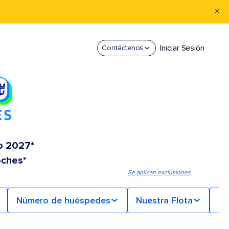
Iniciar Sesión
Contáctenos
o 2027*
oches*
Se aplican exclusiones
Número de huéspedes
Nuestra Flota
Mi