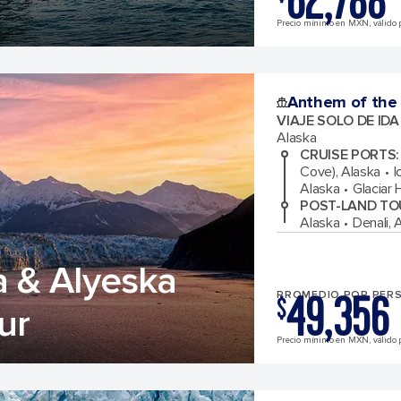
62,788
Precio mínimo en MXN, válido 
Anthem of the
VIAJE SOLO DE ID
Alaska
CRUISE PORTS
:
Cove), Alaska
I
Alaska
Glaciar 
POST-LAND TO
Alaska
Denali, 
 & Alyeska
49,356
PROMEDIO POR PER
$
ur
Precio mínimo en MXN, válido 