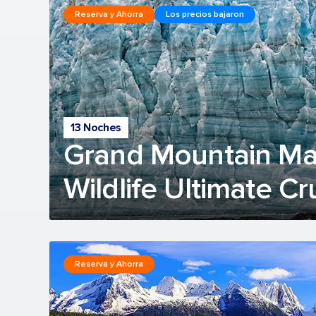
Reserva y Ahorra
Los precios bajaron
13 Noches
Grand Mountain Ma
Wildlife Ultimate Cr
Reserva y Ahorra