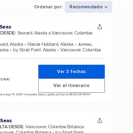
Ordenar por
:
Recomendado
 Seas
A DESDE
:
Seward, Alaska a Vancouver, Columbia
ard, Alaska
Glaciar Hubbard, Alaska
Juneau,
laska
Icy Strait Point, Alaska
Vancouver, Columbia
Ver 3 fechas
SONA*
Ver el itinerario
ara Ago 14, 2026
+ Impuestos, tasas y gastos portuarios $6,925.00 MXN*
 Seas
ELTA DESDE
:
Vancouver, Columbia Británica
couver, Columbia Británica
Icy Strait Point,