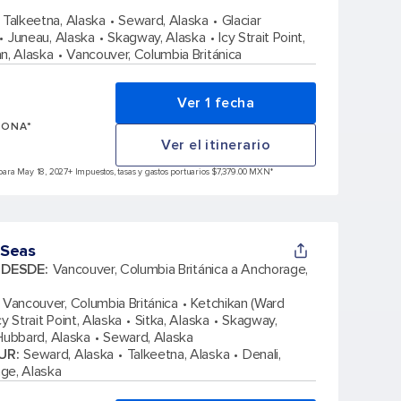
Talkeetna, Alaska
Seward, Alaska
Glaciar
Juneau, Alaska
Skagway, Alaska
Icy Strait Point,
n, Alaska
Vancouver, Columbia Británica
Ver 1 fecha
SONA*
Ver el itinerario
para May 18, 2027
+ Impuestos, tasas y gastos portuarios $7,379.00 MXN*
 Seas
A DESDE
:
Vancouver, Columbia Británica a Anchorage,
Vancouver, Columbia Británica
Ketchikan (Ward
cy Strait Point, Alaska
Sitka, Alaska
Skagway,
Hubbard, Alaska
Seward, Alaska
UR
:
Seward, Alaska
Talkeetna, Alaska
Denali,
ge, Alaska