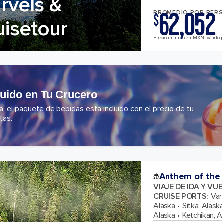
rvels &
62,052
PROMEDIO POR PER
$
uisetour
Precio mínimo en MXN, válido 
luido en Tu Crucero
 el paquete de bebidas esta incluido con el precio de tu
tas.
Anthem of the
VIAJE DE IDA Y VU
CRUISE PORTS
:
Van
Alaska
Sitka, Alask
Alaska
Ketchikan, 