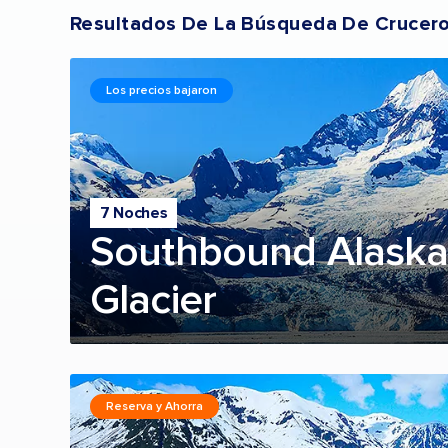
Resultados De La Búsqueda De Crucer
Los precios bajaron
7 Noches
Southbound Alaska
Glacier
Reserva y Ahorra