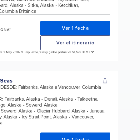
bard, Alaska
Sitka, Alaska
Ketchikan,
Columbia Británica
Ver 1 fecha
SONA*
Ver el itinerario
para May 7, 2027
+ Impuestos, tasas y gastos portuarios $4,592.00 MXN*
 Seas
A DESDE
:
Fairbanks, Alaska a Vancouver, Columbia
R
:
Fairbanks, Alaska
Denali, Alaska
Talkeetna,
ge, Alaska
Seward, Alaska
Seward, Alaska
Glaciar Hubbard, Alaska
Juneau,
, Alaska
Icy Strait Point, Alaska
Vancouver,
ca
Ver 1 fecha