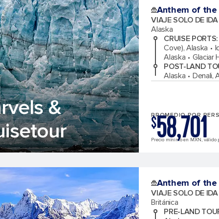
Anthem of the
VIAJE SOLO DE ID
Alaska
CRUISE PORTS
:
Cove), Alaska
I
Alaska
Glaciar 
POST-LAND TO
Alaska
Denali, 
rvels &
58,701
PROMEDIO POR PER
$
uisetour
Precio mínimo en MXN, válido 
Anthem of the
VIAJE SOLO DE ID
Británica
PRE-LAND TOU