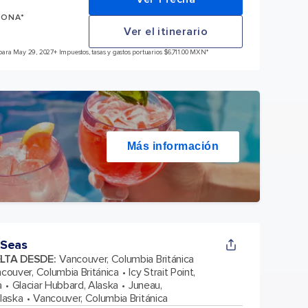
SONA*
Ver el itinerario
para May 29, 2027
+ Impuestos, tasas y gastos portuarios $6,711.00 MXN*
Más información
 Seas
ELTA DESDE
:
Vancouver, Columbia Británica
couver, Columbia Británica
Icy Strait Point,
a
Glaciar Hubbard, Alaska
Juneau,
Alaska
Vancouver, Columbia Británica