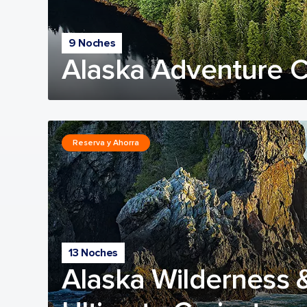
9 Noches
Alaska Adventure C
Reserva y Ahorra
13 Noches
Alaska Wilderness 