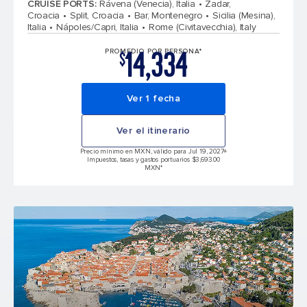
CRUISE PORTS
:
Rávena (Venecia), Italia
Zadar,
Croacia
Split, Croacia
Bar, Montenegro
Sicilia (Mesina),
Italia
Nápoles/Capri, Italia
Rome (Civitavecchia), Italy
14,334
PROMEDIO POR PERSONA*
$
Ver 1 fecha
Ver el itinerario
Precio mínimo en MXN, válido para Jul 19, 2027
+
Impuestos, tasas y gastos portuarios $3,693.00
MXN*