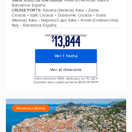
VIAJE SOLO DE IDA DESDE
:
Rávena (Venecia), Italia a
Barcelona, España
CRUISE PORTS
:
Rávena (Venecia), Italia
Zadar,
Croacia
Split, Croacia
Dubrovnik, Croacia
Sicilia
(Mesina), Italia
Nápoles/Capri, Italia
Rome (Civitavecchia),
Italy
Barcelona, España
13,844
PROMEDIO POR PERSONA*
$
Ver 1 fecha
Ver el itinerario
Precio mínimo en MXN, válido para Jun 15, 2027
+
Impuestos, tasas y gastos portuarios $4,221.00 MXN*
Reserva y Ahorra