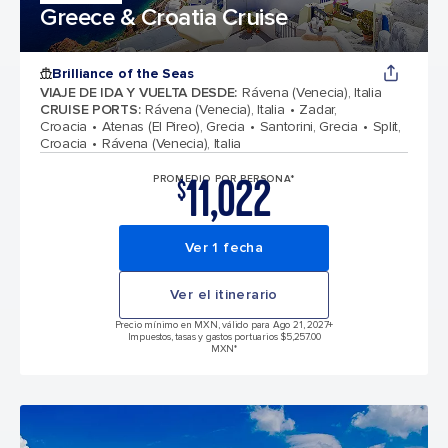
Greece & Croatia Cruise
Brilliance of the Seas
VIAJE DE IDA Y VUELTA DESDE
:
Rávena (Venecia), Italia
CRUISE PORTS
:
Rávena (Venecia), Italia
Zadar,
Croacia
Atenas (El Pireo), Grecia
Santorini, Grecia
Split,
Croacia
Rávena (Venecia), Italia
11,022
PROMEDIO POR PERSONA*
$
Ver 1 fecha
Ver el itinerario
Precio mínimo en MXN, válido para Ago 21, 2027
+
Impuestos, tasas y gastos portuarios $5,257.00
MXN*