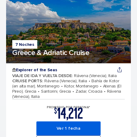
7 Noches
Greece & Adriatic Cruise
Explorer of the Seas
VIAJE DE IDA Y VUELTA DESDE
:
Rávena (Venecia), Italia
CRUISE PORTS
:
Rávena (Venecia), Italia
Bahía de Kotor
(en alta mar), Montenegro
Kotor, Montenegro
Atenas (El
Pireo), Grecia
Santorini, Grecia
Zadar, Croacia
Rávena
(Venecia), Italia
14,212
PROMEDIO POR PERSONA*
$
Ver 1 fecha