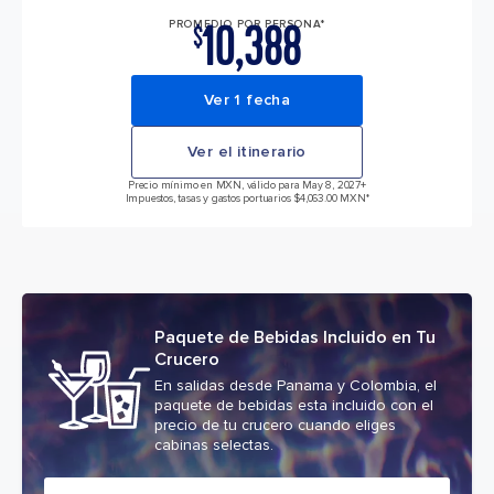
10,388
PROMEDIO POR PERSONA*
$
Ver 1 fecha
Ver el itinerario
Precio mínimo en MXN, válido para May 8, 2027
+
Impuestos, tasas y gastos portuarios $4,063.00 MXN*
Paquete de Bebidas Incluido en Tu
Crucero
En salidas desde Panama y Colombia, el
paquete de bebidas esta incluido con el
precio de tu crucero cuando eliges
cabinas selectas.