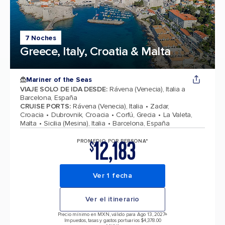
7 Noches
Greece, Italy, Croatia & Malta
Mariner of the Seas
VIAJE SOLO DE IDA DESDE
:
Rávena (Venecia), Italia a
Barcelona, España
CRUISE PORTS
:
Rávena (Venecia), Italia
Zadar,
Croacia
Dubrovnik, Croacia
Corfú, Grecia
La Valeta,
Malta
Sicilia (Mesina), Italia
Barcelona, España
12,183
PROMEDIO POR PERSONA*
$
Ver 1 fecha
Ver el itinerario
Precio mínimo en MXN, válido para Ago 13, 2027
+
Impuestos, tasas y gastos portuarios $4,378.00