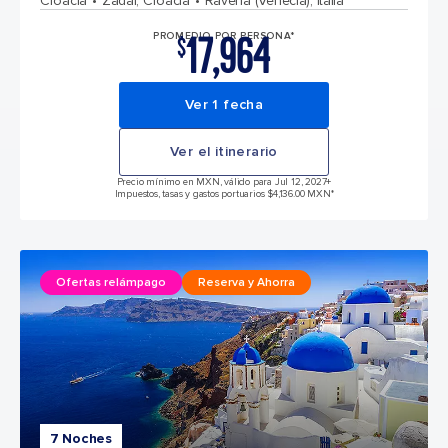
Croacia
Zadar, Croacia
Rávena (Venecia), Italia
17,964
PROMEDIO POR PERSONA*
$
Ver 1 fecha
Ver el itinerario
Precio mínimo en MXN, válido para Jul 12, 2027
+
Impuestos, tasas y gastos portuarios $4,136.00 MXN*
Ofertas relámpago
Reserva y Ahorra
7 Noches