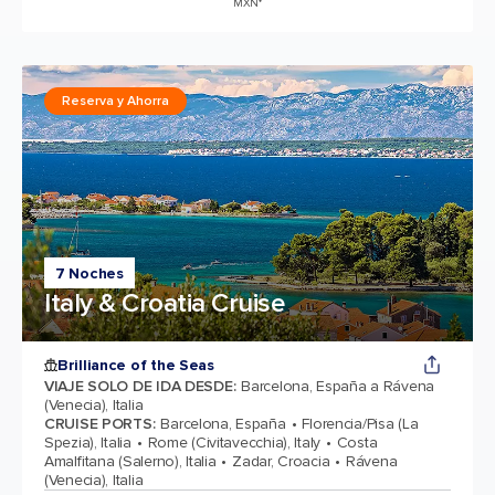
MXN*
Reserva y Ahorra
7 Noches
Italy & Croatia Cruise
Brilliance of the Seas
VIAJE SOLO DE IDA DESDE
:
Barcelona, España a Rávena
(Venecia), Italia
CRUISE PORTS
:
Barcelona, España
Florencia/Pisa (La
Spezia), Italia
Rome (Civitavecchia), Italy
Costa
Amalfitana (Salerno), Italia
Zadar, Croacia
Rávena
(Venecia), Italia