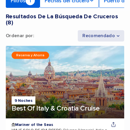
Filtros
1
Fechas del crucero
Puerto de 
Resultados De La Búsqueda De Cruceros
(
8
)
Ordenar por
:
Recomendado
Reserva y Ahorra
9 Noches
Best Of Italy & Croatia Cruise
Mariner of the Seas