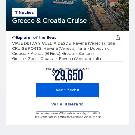
7 Noches
Greece & Croatia Cruise
Explorer of the Seas
VIAJE DE IDA Y VUELTA DESDE
:
Rávena (Venecia), Italia
CRUISE PORTS
:
Rávena (Venecia), Italia
Dubrovnik,
Croacia
Atenas (El Pireo), Grecia
Santorini,
Grecia
Zadar, Croacia
Rávena (Venecia), Italia
29,650
PROMEDIO POR PERSONA*
$
Ver 1 fecha
Ver el itinerario
Precio mínimo en MXN, válido para Ago 15, 2026
+
Impuestos, tasas y gastos portuarios $4,274.00 MXN*