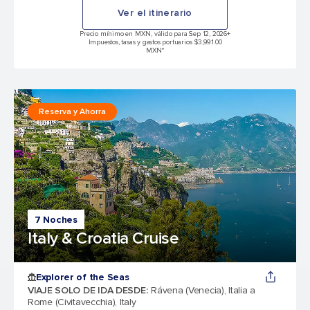
Ver el itinerario
Precio mínimo en MXN, válido para Sep 12, 2026
+
Impuestos, tasas y gastos portuarios $3,991.00
MXN*
Reserva y Ahorra
7 Noches
Italy & Croatia Cruise
Explorer of the Seas
VIAJE SOLO DE IDA DESDE
:
Rávena (Venecia), Italia a
Rome (Civitavecchia), Italy