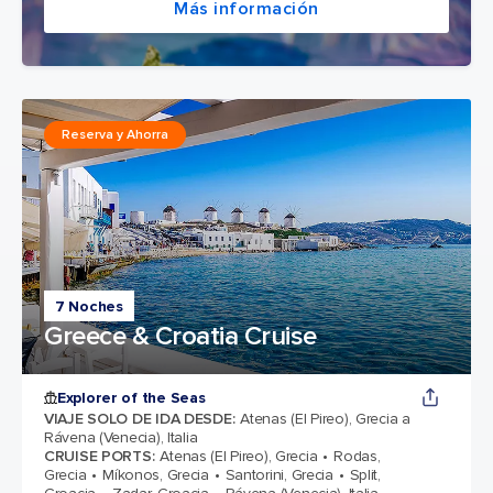
Más información
Reserva y Ahorra
7 Noches
Greece & Croatia Cruise
Explorer of the Seas
VIAJE SOLO DE IDA DESDE
:
Atenas (El Pireo), Grecia a
Rávena (Venecia), Italia
CRUISE PORTS
:
Atenas (El Pireo), Grecia
Rodas,
Grecia
Míkonos, Grecia
Santorini, Grecia
Split,