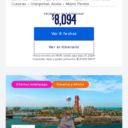
Curazao
Oranjestad, Aruba
Miami, Florida
8,094
PROMEDIO POR PERSONA*
$
Ver 8 fechas
Ver el itinerario
Precio mínimo en MXN, válido para Sep 24, 2026
+
Impuestos, tasas y gastos portuarios $3,614.00 MXN*
Ofertas relámpago
Reserva y Ahorra