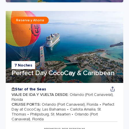
Reserva y Ahorra
7 Noches
Perfect Day CocoCay & Caribbean
Star of the Seas
VIAJE DE IDA Y VUELTA DESDE
:
Orlando (Port Canaveral),
Florida
CRUISE PORTS
:
Orlando (Port Canaveral), Florida
Perfect
Day at CocoCay, Las Bahamas
Carlota Amalia, St.
Thomas
Philipsburg, St. Maarten
Orlando (Port
Canaveral), Florida