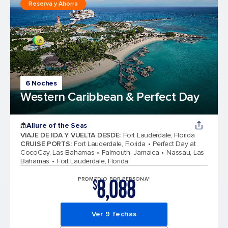
Reserva y Ahorra
6 Noches
Western Caribbean & Perfect Day
Allure of the Seas
VIAJE DE IDA Y VUELTA DESDE
:
Fort Lauderdale, Florida
CRUISE PORTS
:
Fort Lauderdale, Florida
Perfect Day at
CocoCay, Las Bahamas
Falmouth, Jamaica
Nassau, Las
Bahamas
Fort Lauderdale, Florida
8,088
PROMEDIO POR PERSONA*
$
Ver 9 fechas