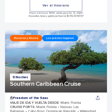
Ver el itinerario
Precio mínimo en MXN, válido para Dic 13, 2026
+
Impuestos, tasas y gastos portuarios $3,152.00 MXN*
Reserva y Ahorra
Los precios bajaron
9 Noches
Southern Caribbean Cruise
Freedom of the Seas
VIAJE DE IDA Y VUELTA DESDE
:
Miami, Florida
CRUISE PORTS
:
Miami, Florida
Nassau, Las
Bahamas
Cabo Rojo, Dominican Republic
Willemstad,