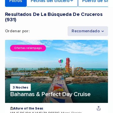
Filtros
Fechas del crucero
Puerto de sali
Resultados De La Búsqueda De Cruceros
(
931
)
Ordenar por
:
Recomendado
Ofertas relámpago
3 Noches
Bahamas & Perfect Day Cruise
Allure of the Seas