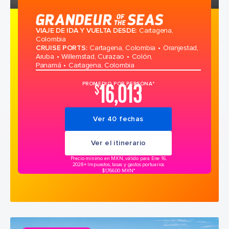
VIAJE DE IDA Y VUELTA DESDE
:
Cartagena,
Colombia
CRUISE PORTS
:
Cartagena, Colombia
Oranjestad,
Aruba
Willemstad, Curazao
Colón,
Panamá
Cartagena, Colombia
16,013
PROMEDIO POR PERSONA*
$
Ver 40 fechas
Ver el itinerario
Precio mínimo en MXN, válido para Ene 16,
2028
+ Impuestos, tasas y gastos portuarios
$1,766.00 MXN*