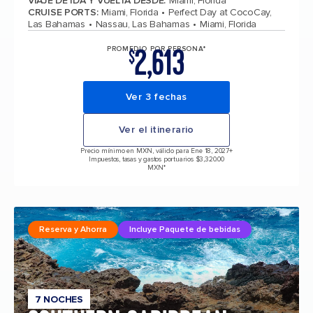
VIAJE DE IDA Y VUELTA DESDE
:
Miami, Florida
CRUISE PORTS
:
Miami, Florida
Perfect Day at CocoCay,
Las Bahamas
Nassau, Las Bahamas
Miami, Florida
2,613
PROMEDIO POR PERSONA*
$
Ver 3 fechas
Ver el itinerario
Precio mínimo en MXN, válido para Ene 18, 2027
+
Impuestos, tasas y gastos portuarios $3,320.00
MXN*
Reserva y Ahorra
Incluye Paquete de bebidas
7 NOCHES