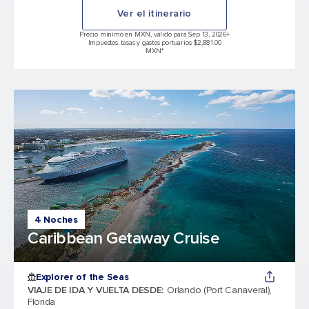
Ver el itinerario
Precio mínimo en MXN, válido para Sep 13, 2026
+
Impuestos, tasas y gastos portuarios $2,881.00
MXN*
4 Noches
Caribbean Getaway Cruise
Explorer of the Seas
VIAJE DE IDA Y VUELTA DESDE
:
Orlando (Port Canaveral),
Florida