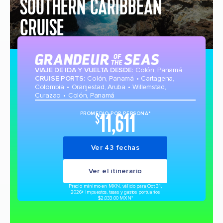
SOUTHERN CARIBBEAN
CRUISE
VIAJE DE IDA Y VUELTA DESDE
:
Colón, Panamá
CRUISE PORTS
:
Colón, Panamá
Cartagena,
Colombia
Oranjestad, Aruba
Willemstad,
Curazao
Colón, Panamá
11,611
PROMEDIO POR PERSONA*
$
Ver 43 fechas
Ver el itinerario
Precio mínimo en MXN, válido para Oct 31,
2026
+ Impuestos, tasas y gastos portuarios
$2,033.00 MXN*