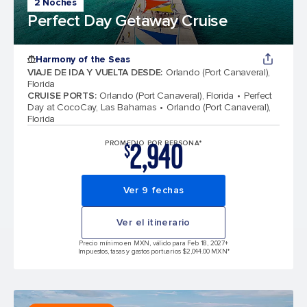
2 Noches
Perfect Day Getaway Cruise
Harmony of the Seas
VIAJE DE IDA Y VUELTA DESDE
:
Orlando (Port Canaveral),
Florida
CRUISE PORTS
:
Orlando (Port Canaveral), Florida
Perfect
Day at CocoCay, Las Bahamas
Orlando (Port Canaveral),
Florida
2,940
PROMEDIO POR PERSONA*
$
Ver 9 fechas
Ver el itinerario
Precio mínimo en MXN, válido para Feb 18, 2027
+
Impuestos, tasas y gastos portuarios $2,044.00 MXN*