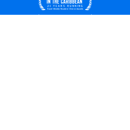
México
© 2026 Royal Caribbean Cruises
Términos y condiciones
Términos de uso
Quiénes somos
Privacidad
Información legal
Empleos
Seguridad
Derechos del pasajero
Alertas de viaje