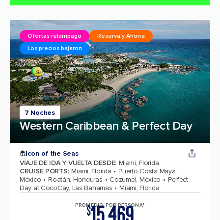
Ofertas relámpago
Reserva y Ahorra
Los precios bajaron
7 Noches
Western Caribbean & Perfect Day
Icon of the Seas
VIAJE DE IDA Y VUELTA DESDE
:
Miami, Florida
CRUISE PORTS
:
Miami, Florida
Puerto Costa Maya,
México
Roatán, Honduras
Cozumel, México
Perfect
Day at CocoCay, Las Bahamas
Miami, Florida
15,469
PROMEDIO POR PERSONA*
$