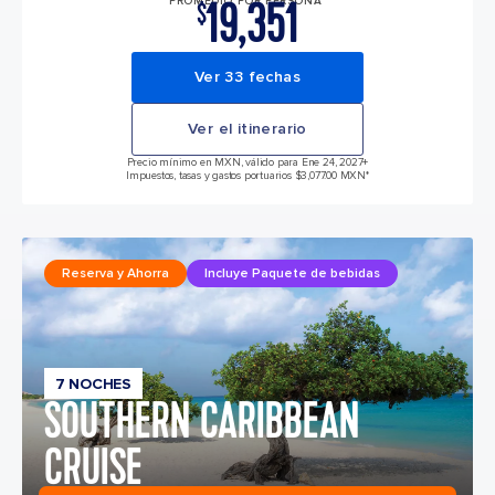
19,351
PROMEDIO POR PERSONA*
$
Ver 33 fechas
Ver el itinerario
Precio mínimo en MXN, válido para Ene 24, 2027
+
Impuestos, tasas y gastos portuarios $3,077.00 MXN*
Reserva y Ahorra
Incluye Paquete de bebidas
7 NOCHES
SOUTHERN CARIBBEAN
CRUISE