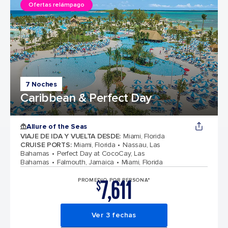
Ofertas relámpago
7 Noches
Caribbean & Perfect Day
Allure of the Seas
VIAJE DE IDA Y VUELTA DESDE
:
Miami, Florida
CRUISE PORTS
:
Miami, Florida
Nassau, Las
Bahamas
Perfect Day at CocoCay, Las
Bahamas
Falmouth, Jamaica
Miami, Florida
7,611
PROMEDIO POR PERSONA*
$
Ver 3 fechas