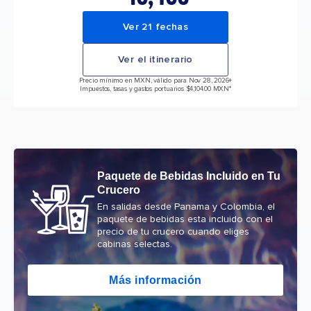
Ver 21 fechas
Ver el itinerario
Precio mínimo en MXN, válido para Nov 28, 2026
+
Impuestos, tasas y gastos portuarios $4,104.00 MXN*
Paquete de Bebidas Incluido en Tu
Crucero
En salidas desde Panama y Colombia, el
paquete de bebidas esta incluido con el
precio de tu crucero cuando eliges
cabinas selectas.
Más información