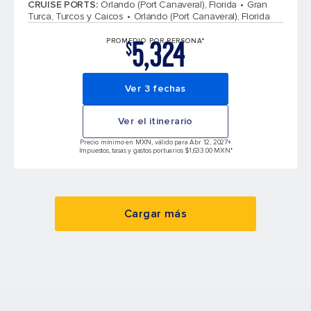
CRUISE PORTS
:
Orlando (Port Canaveral), Florida
Gran
Turca, Turcos y Caicos
Orlando (Port Canaveral), Florida
5,324
PROMEDIO POR PERSONA*
$
Ver 3 fechas
Ver el itinerario
Precio mínimo en MXN, válido para Abr 12, 2027
+
Impuestos, tasas y gastos portuarios $1,633.00 MXN*
Cargar más