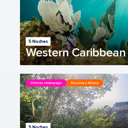
5 Noches
Western Caribbean 
Ofertas relámpago
Reserva y Ahorra
5 Noches