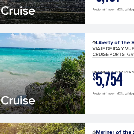
Cruise
Precio mínimo en MXN, válido p
Liberty of the 
VIAJE DE IDA Y VU
CRUISE PORTS
:
Gal
5,754
PROMEDIO POR PER
$
Precio mínimo en MXN, válido 
Cruise
Mariner of the