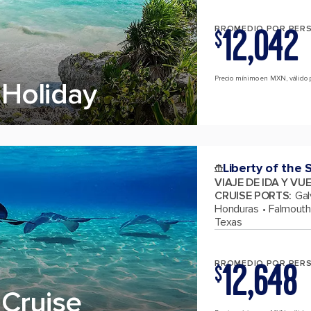
12,042
PROMEDIO POR PER
$
Precio mínimo en MXN, válido p
Holiday
Liberty of the 
VIAJE DE IDA Y VU
CRUISE PORTS
:
Gal
Honduras
Falmouth
Texas
12,648
PROMEDIO POR PER
$
Cruise