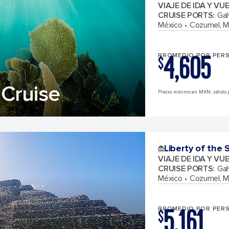
VIAJE DE IDA Y VU
CRUISE PORTS
:
Gal
México
Cozumel, M
4,605
PROMEDIO POR PER
$
Cruise
Precio mínimo en MXN, válido p
Liberty of the 
VIAJE DE IDA Y VU
CRUISE PORTS
:
Gal
México
Cozumel, M
5,161
PROMEDIO POR PER
$