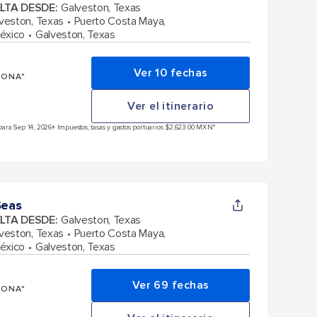
ELTA DESDE
:
Galveston, Texas
veston, Texas
Puerto Costa Maya,
éxico
Galveston, Texas
Ver 10 fechas
SONA*
Ver el itinerario
ara Sep 14, 2026
+ Impuestos, tasas y gastos portuarios $2,623.00 MXN*
Seas
ELTA DESDE
:
Galveston, Texas
veston, Texas
Puerto Costa Maya,
éxico
Galveston, Texas
Ver 69 fechas
SONA*