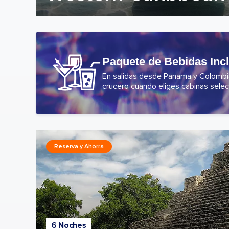
Paquete de Bebidas Inc
En salidas desde Panama y Colombia,
crucero cuando eliges cabinas selec
Reserva y Ahorra
6 Noches