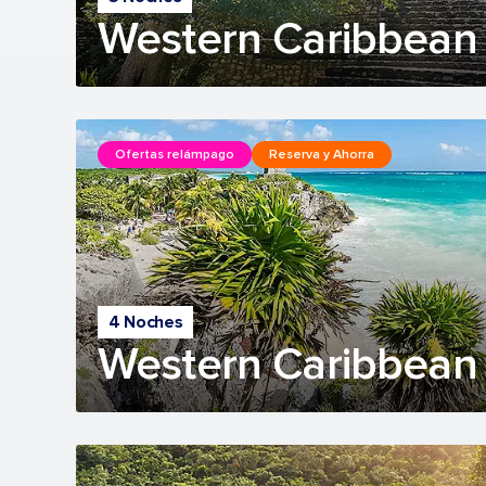
Western Caribbean 
Ofertas relámpago
Reserva y Ahorra
4 Noches
Western Caribbean 