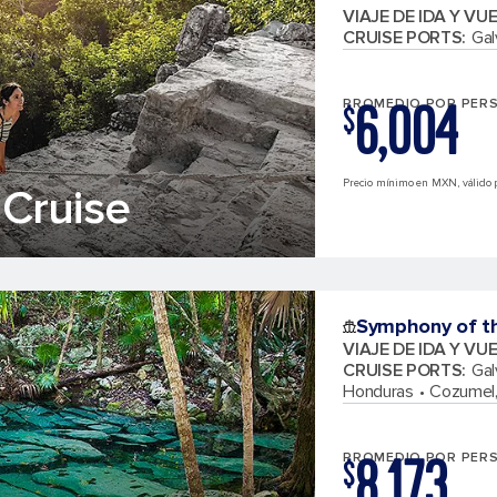
VIAJE DE IDA Y VU
CRUISE PORTS
:
Gal
6,004
PROMEDIO POR PER
$
Precio mínimo en MXN, válido p
Cruise
Symphony of t
VIAJE DE IDA Y VU
CRUISE PORTS
:
Gal
Honduras
Cozumel,
8,173
PROMEDIO POR PER
$