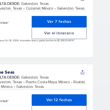
ELTA DESDE
:
Galveston, Texas
veston, Texas
Cozumel, México
Galveston, Texas
Ver 7 fechas
SONA*
Ver el itinerario
ara Oct 26, 2026
+ Impuestos, tasas y gastos portuarios $2,266.00 MXN*
he Seas
ELTA DESDE
:
Galveston, Texas
veston, Texas
Puerto Costa Maya, México
Roatán,
 México
Galveston, Texas
Ver 12 fechas
SONA*