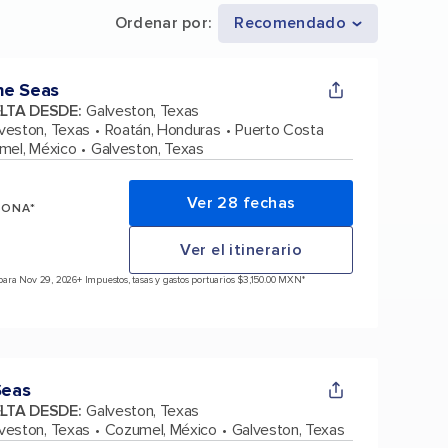
Ordenar por
:
Recomendado
he Seas
ELTA DESDE
:
Galveston, Texas
veston, Texas
Roatán, Honduras
Puerto Costa
mel, México
Galveston, Texas
Ver 28 fechas
SONA*
Ver el itinerario
para Nov 29, 2026
+ Impuestos, tasas y gastos portuarios $3,150.00 MXN*
Seas
ELTA DESDE
:
Galveston, Texas
veston, Texas
Cozumel, México
Galveston, Texas