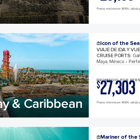
Precio mínimo en MXN, válido p
Icon of the Sea
VIAJE DE IDA Y VU
CRUISE PORTS
:
Gal
Maya, México
Perf
27,303
PROMEDIO POR PER
$
ay & Caribbean
Precio mínimo en MXN, válido p
Mariner of the