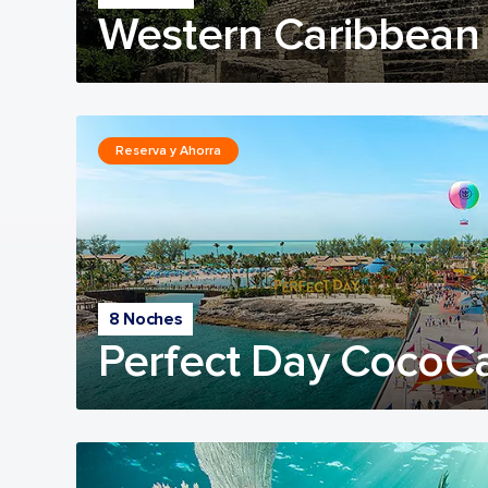
Western Caribbean
Reserva y Ahorra
8 Noches
Perfect Day CocoC