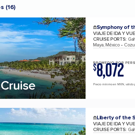
os
(
16
)
Symphony of t
VIAJE DE IDA Y VU
CRUISE PORTS
:
Gal
Maya, México
Cozu
8,072
PROMEDIO POR PER
$
Cruise
Precio mínimo en MXN, válido 
Liberty of the 
VIAJE DE IDA Y VU
CRUISE PORTS
:
Gal