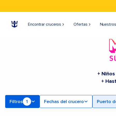
Find Cruceros from Galveston | Buscar cruceros para 2026 y 2027
Encontrar cruceros
Ofertas
Nuestros
+ Niños
+ Has
Filtros
1
Fechas del crucero
Puerto d