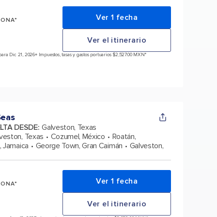
Ver 1 fecha
SONA*
Ver el itinerario
ara Dic 21, 2026
+ Impuestos, tasas y gastos portuarios $2,527.00 MXN*
Seas
ELTA DESDE
:
Galveston, Texas
veston, Texas
Cozumel, México
Roatán,
, Jamaica
George Town, Gran Caimán
Galveston,
Ver 1 fecha
SONA*
Ver el itinerario