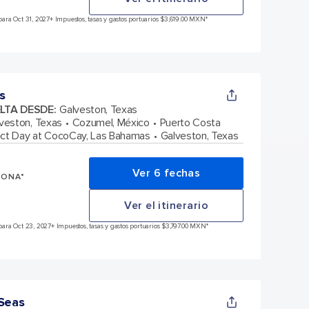
ara Oct 31, 2027
+ Impuestos, tasas y gastos portuarios $3,619.00 MXN*
s
ELTA DESDE
:
Galveston, Texas
veston, Texas
Cozumel, México
Puerto Costa
ect Day at CocoCay, Las Bahamas
Galveston, Texas
Ver 6 fechas
SONA*
Ver el itinerario
ara Oct 23, 2027
+ Impuestos, tasas y gastos portuarios $3,797.00 MXN*
 Seas