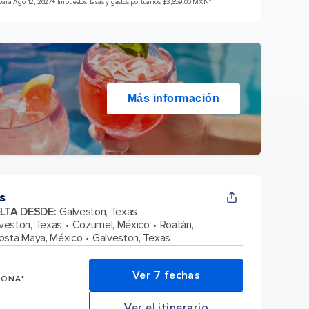
para Ago 12, 2027
+ Impuestos, tasas y gastos portuarios $3,659.00 MXN*
Más información
s
ELTA DESDE
:
Galveston, Texas
veston, Texas
Cozumel, México
Roatán,
osta Maya, México
Galveston, Texas
Ver 7 fechas
SONA*
Ver el itinerario