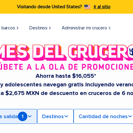
Visitando desde United States?
Ir al sitio
 barcos
Destinos
Administrar mi crucero
Ahorra hasta $16,055*
 y adolescentes navegan gratis incluyendo veran
ta $2,675 MXN de descuento en cruceros de 6 n
e salida
1
Destinos
Cantidad de noches