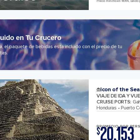
Precio mínimo en MXN, válido 
luido en Tu Crucero
 el paquete de bebidas esta incluido con el precio de tu
tas.
Icon of the Sea
VIAJE DE IDA Y VU
CRUISE PORTS
:
Gal
Honduras
Puerto C
20,153
PROMEDIO POR PER
$