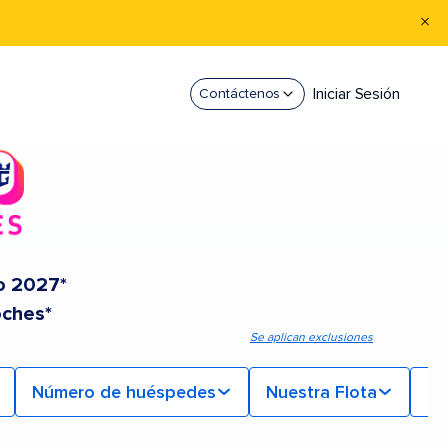
Iniciar Sesión
Contáctenos
o 2027*
oches*
Se aplican exclusiones
Número de huéspedes
Nuestra Flota
Mi