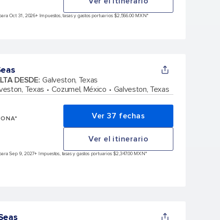
Ver el itinerario
ara Oct 31, 2026
+ Impuestos, tasas y gastos portuarios $2,566.00 MXN*
Seas
ELTA DESDE
:
Galveston, Texas
veston, Texas
Cozumel, México
Galveston, Texas
Ver 37 fechas
SONA*
Ver el itinerario
para Sep 9, 2027
+ Impuestos, tasas y gastos portuarios $2,347.00 MXN*
 Seas