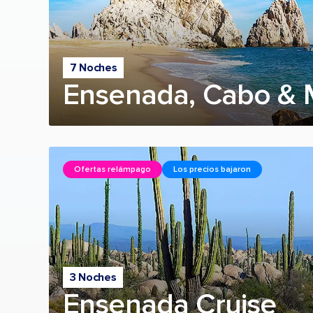
7 Noches
Ensenada, Cabo & 
Ofertas relámpago
Los precios bajaron
3 Noches
Ensenada Cruise