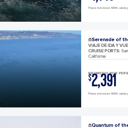
Precio mínimo en MXN, válido p
Serenade of th
VIAJE DE IDA Y VU
CRUISE PORTS
:
San
California
2,391
PROMEDIO POR PER
$
Precio mínimo en MXN, válido p
Quantum of th