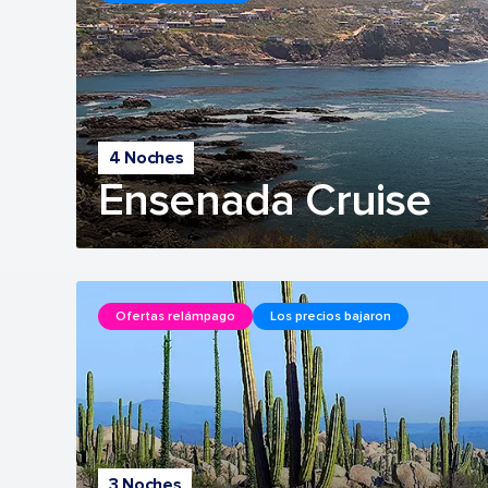
4 Noches
Ensenada Cruise
Ofertas relámpago
Los precios bajaron
3 Noches