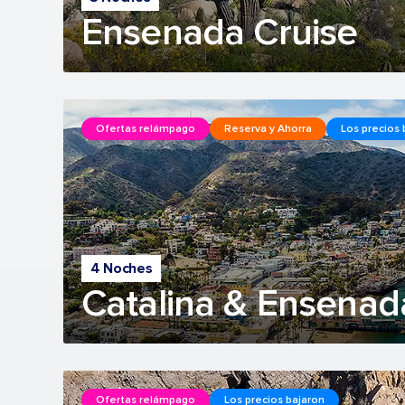
Ensenada Cruise
Ofertas relámpago
Reserva y Ahorra
Los precios 
4 Noches
Catalina & Ensenad
Ofertas relámpago
Los precios bajaron