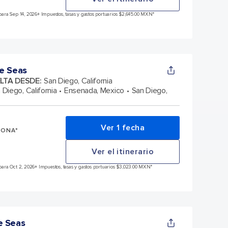
ara Sep 14, 2026
+ Impuestos, tasas y gastos portuarios $2,645.00 MXN*
e Seas
ELTA DESDE
:
San Diego, California
 Diego, California
Ensenada, Mexico
San Diego,
Ver 1 fecha
SONA*
Ver el itinerario
ara Oct 2, 2026
+ Impuestos, tasas y gastos portuarios $3,023.00 MXN*
e Seas