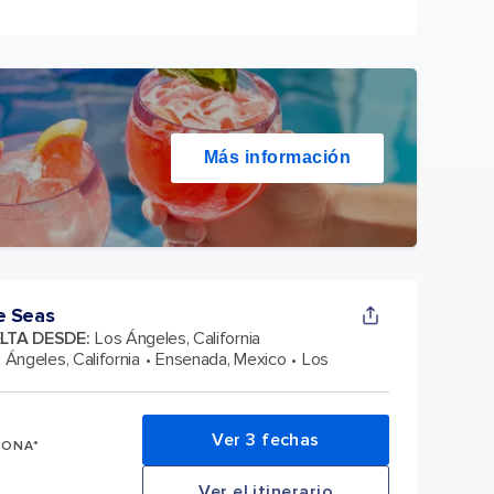
Más información
e Seas
ELTA DESDE
:
Los Ángeles, California
 Ángeles, California
Ensenada, Mexico
Los
Ver 3 fechas
SONA*
Ver el itinerario