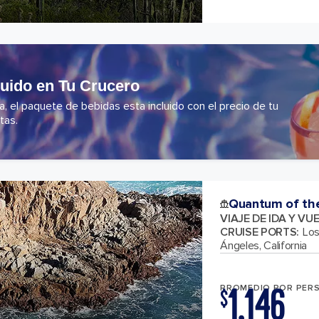
luido en Tu Crucero
 el paquete de bebidas esta incluido con el precio de tu
tas.
Quantum of th
VIAJE DE IDA Y VU
CRUISE PORTS
:
Los
Ángeles, California
1,146
PROMEDIO POR PER
$