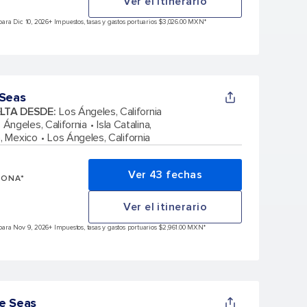
Ver el itinerario
ara Dic 10, 2026
+ Impuestos, tasas y gastos portuarios $3,026.00 MXN*
 Seas
ELTA DESDE
:
Los Ángeles, California
 Ángeles, California
Isla Catalina,
, Mexico
Los Ángeles, California
Ver 43 fechas
SONA*
Ver el itinerario
para Nov 9, 2026
+ Impuestos, tasas y gastos portuarios $2,961.00 MXN*
e Seas