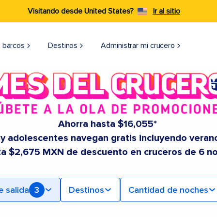
Visitando desde United States?
Ir al sitio
 barcos
Destinos
Administrar mi crucero
Ahorra hasta $16,055*
 y adolescentes navegan gratis incluyendo veran
ta $2,675 MXN de descuento en cruceros de 6 n
e salida
3
Destinos
Cantidad de noches