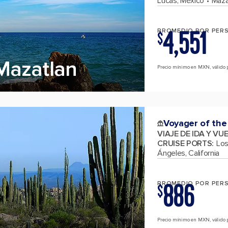
Lucas, México
Maza
4,551
PROMEDIO POR PER
$
Mazatlan
Precio mínimo en MXN, válido 
Voyager of the
VIAJE DE IDA Y VU
CRUISE PORTS
:
Los
Ángeles, California
886
PROMEDIO POR PER
$
Precio mínimo en MXN, válido p