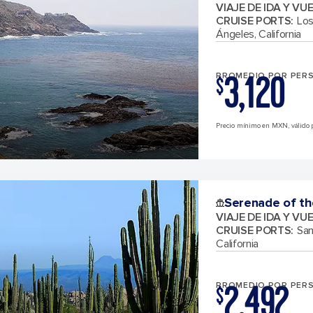
VIAJE DE IDA Y VU
CRUISE PORTS
:
Los
Ángeles, California
3,120
PROMEDIO POR PER
$
Precio mínimo en MXN, válido 
Serenade of th
VIAJE DE IDA Y VU
CRUISE PORTS
:
San
California
2,492
PROMEDIO POR PER
$