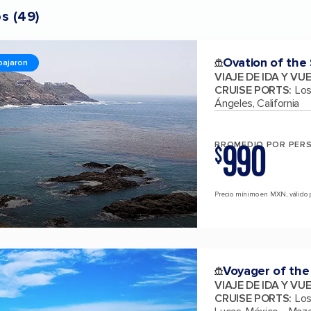
os
(
49
)
Ovation of the
bajaron
VIAJE DE IDA Y VU
CRUISE PORTS
:
Los
Ángeles, California
990
PROMEDIO POR PER
$
Precio mínimo en MXN, válido 
Voyager of the
VIAJE DE IDA Y VU
CRUISE PORTS
:
Los