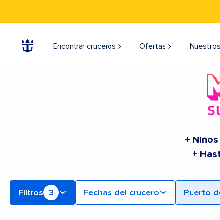
Find Cruceros from Los Ángeles, San Diego, & Additional Ports | Buscar cruceros para 2026 y 2027
Encontrar cruceros
Ofertas
Nuestros
+ Niños
+ Has
Filtros
3
Fechas del crucero
Puerto d