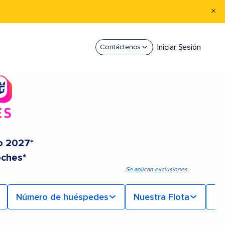
Iniciar Sesión
Contáctenos
o 2027*
oches*
Se aplican exclusiones
Número de huéspedes
Nuestra Flota
Mi