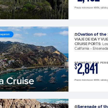
Precio mínimo en MXN, válido p
Ovation of the
bajaron
VIAJE DE IDA Y VU
CRUISE PORTS
:
Los
California
Ensenada
2,841
PROMEDIO POR PER
$
a Cruise
Precio mínimo en MXN, válido 
Serenade of th