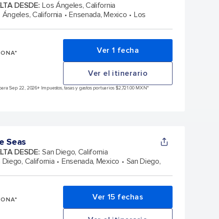
ELTA DESDE
:
Los Ángeles, California
 Ángeles, California
Ensenada, Mexico
Los
Ver 1 fecha
SONA*
Ver el itinerario
para Sep 22, 2026
+ Impuestos, tasas y gastos portuarios $2,721.00 MXN*
e Seas
ELTA DESDE
:
San Diego, California
 Diego, California
Ensenada, Mexico
San Diego,
Ver 15 fechas
SONA*