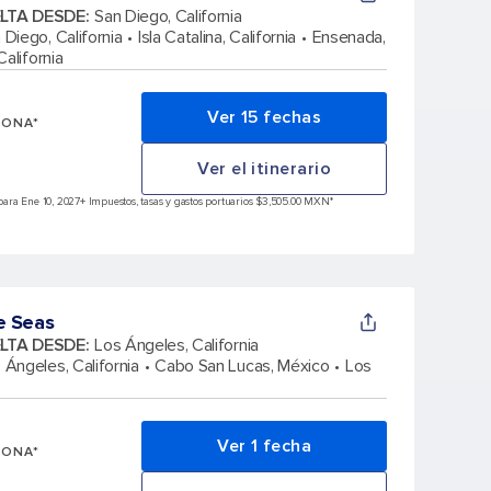
ELTA DESDE
:
San Diego, California
 Diego, California
Isla Catalina, California
Ensenada,
alifornia
Ver 15 fechas
SONA*
Ver el itinerario
ara Ene 10, 2027
+ Impuestos, tasas y gastos portuarios $3,505.00 MXN*
e Seas
ELTA DESDE
:
Los Ángeles, California
 Ángeles, California
Cabo San Lucas, México
Los
Ver 1 fecha
SONA*