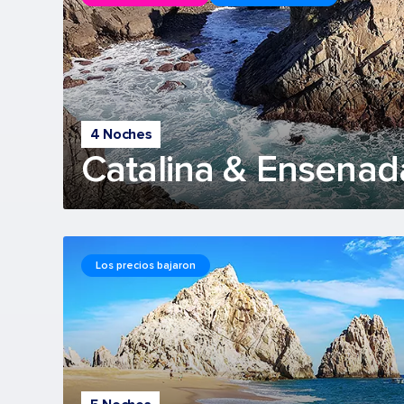
4 Noches
Catalina & Ensenad
Los precios bajaron