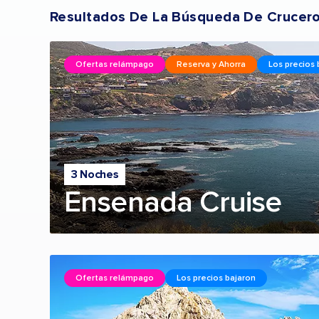
Resultados De La Búsqueda De Crucer
Ofertas relámpago
Reserva y Ahorra
Los precios 
3 Noches
Ensenada Cruise
Ofertas relámpago
Los precios bajaron