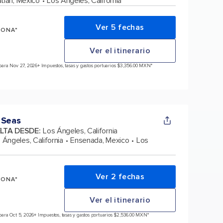
tlán, México
Los Ángeles, California
Ver 5 fechas
SONA*
Ver el itinerario
para Nov 27, 2026
+ Impuestos, tasas y gastos portuarios $3,356.00 MXN*
 Seas
ELTA DESDE
:
Los Ángeles, California
 Ángeles, California
Ensenada, Mexico
Los
Ver 2 fechas
SONA*
Ver el itinerario
ara Oct 5, 2026
+ Impuestos, tasas y gastos portuarios $2,536.00 MXN*