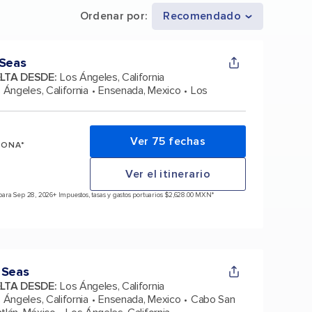
Ordenar por
:
Recomendado
 Seas
ELTA DESDE
:
Los Ángeles, California
 Ángeles, California
Ensenada, Mexico
Los
Ver 75 fechas
SONA*
Ver el itinerario
para Sep 28, 2026
+ Impuestos, tasas y gastos portuarios $2,628.00 MXN*
 Seas
ELTA DESDE
:
Los Ángeles, California
 Ángeles, California
Ensenada, Mexico
Cabo San