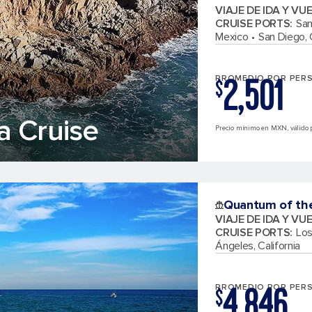
VIAJE DE IDA Y VU
CRUISE PORTS
:
San
Mexico
San Diego, C
2,501
PROMEDIO POR PER
$
a Cruise
Precio mínimo en MXN, válido p
Quantum of th
VIAJE DE IDA Y VU
CRUISE PORTS
:
Los
Ángeles, California
4,846
PROMEDIO POR PER
$