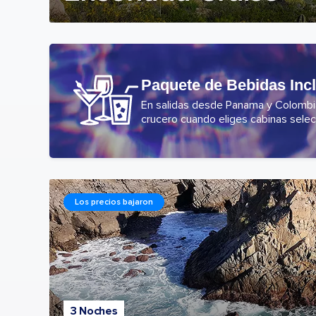
Paquete de Bebidas Inc
En salidas desde Panama y Colombia,
crucero cuando eliges cabinas selec
Los precios bajaron
3 Noches