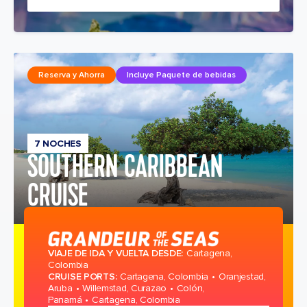
Reserva y Ahorra
Incluye Paquete de bebidas
7 NOCHES
SOUTHERN CARIBBEAN
CRUISE
VIAJE DE IDA Y VUELTA DESDE
:
Cartagena,
Colombia
CRUISE PORTS
:
Cartagena, Colombia
Oranjestad,
Aruba
Willemstad, Curazao
Colón,
Panamá
Cartagena, Colombia