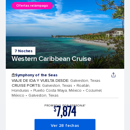
Ofertas relámpago
7 Noches
Western Caribbean Cruise
Symphony of the Seas
VIAJE DE IDA Y VUELTA DESDE
:
Galveston, Texas
CRUISE PORTS
:
Galveston, Texas
Roatán,
Honduras
Puerto Costa Maya, México
Cozumel,
México
Galveston, Texas
7,874
PROMEDIO POR PERSONA*
$
Ver 28 fechas