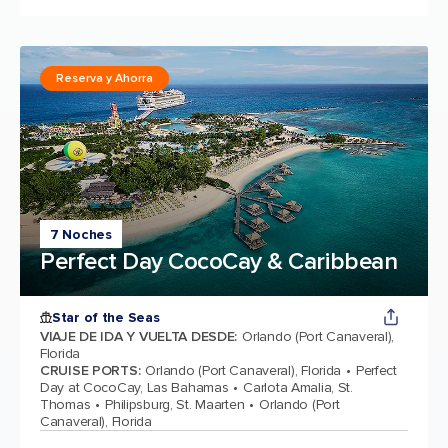
Reserva y Ahorra
7 Noches
Perfect Day CocoCay & Caribbean
Star of the Seas
VIAJE DE IDA Y VUELTA DESDE
:
Orlando (Port Canaveral),
Florida
CRUISE PORTS
:
Orlando (Port Canaveral), Florida
Perfect
Day at CocoCay, Las Bahamas
Carlota Amalia, St.
Thomas
Philipsburg, St. Maarten
Orlando (Port
Canaveral), Florida