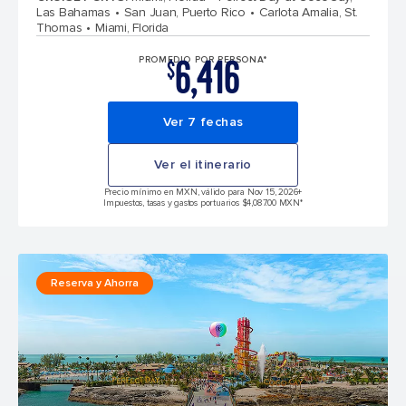
Las Bahamas
San Juan, Puerto Rico
Carlota Amalia, St.
Thomas
Miami, Florida
6,416
PROMEDIO POR PERSONA*
$
Ver 7 fechas
Ver el itinerario
Precio mínimo en MXN, válido para Nov 15, 2026
+
Impuestos, tasas y gastos portuarios $4,087.00 MXN*
Reserva y Ahorra