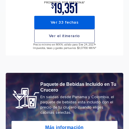
19,351
PROMEDIO POR PERSONA*
$
Ver 33 fechas
Ver el itinerario
Precio mínimo en MXN, válido para Ene 24, 2027
+
Impuestos, tasas y gastos portuarios $3,077.00 MXN*
Paquete de Bebidas Incluido en Tu
Crucero
En salidas desde Panama y Colombia, el
paquete de bebidas esta incluido con el
precio de tu crucero cuando eliges
cabinas selectas.
Más información