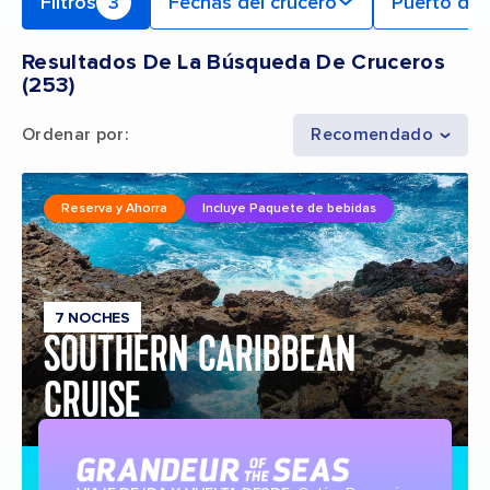
Filtros
3
Fechas del crucero
Puerto de 
Resultados De La Búsqueda De Cruceros
(
253
)
Ordenar por
:
Recomendado
Reserva y Ahorra
Incluye Paquete de bebidas
7 NOCHES
SOUTHERN CARIBBEAN
CRUISE