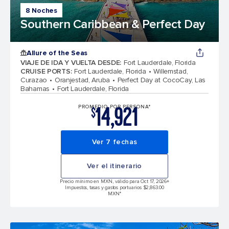
8 Noches
Southern Caribbean & Perfect Day
Allure of the Seas
VIAJE DE IDA Y VUELTA DESDE
:
Fort Lauderdale, Florida
CRUISE PORTS
:
Fort Lauderdale, Florida
Willemstad,
Curazao
Oranjestad, Aruba
Perfect Day at CocoCay, Las
Bahamas
Fort Lauderdale, Florida
14,921
PROMEDIO POR PERSONA*
$
Ver 7 fechas
Ver el itinerario
Precio mínimo en MXN, válido para Oct 17, 2026
+
Impuestos, tasas y gastos portuarios $2,863.00
MXN*