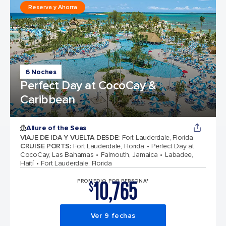
Reserva y Ahorra
6 Noches
Perfect Day at CocoCay &
Caribbean
Allure of the Seas
VIAJE DE IDA Y VUELTA DESDE
:
Fort Lauderdale, Florida
CRUISE PORTS
:
Fort Lauderdale, Florida
Perfect Day at
CocoCay, Las Bahamas
Falmouth, Jamaica
Labadee,
Haití
Fort Lauderdale, Florida
10,765
PROMEDIO POR PERSONA*
$
Ver 9 fechas