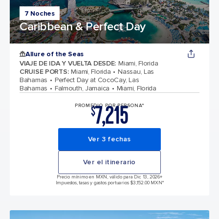
7 Noches
Caribbean & Perfect Day
Allure of the Seas
VIAJE DE IDA Y VUELTA DESDE
:
Miami, Florida
CRUISE PORTS
:
Miami, Florida
Nassau, Las
Bahamas
Perfect Day at CocoCay, Las
Bahamas
Falmouth, Jamaica
Miami, Florida
7,215
PROMEDIO POR PERSONA*
$
Ver 3 fechas
Ver el itinerario
Precio mínimo en MXN, válido para Dic 13, 2026
+
Impuestos, tasas y gastos portuarios $3,152.00 MXN*