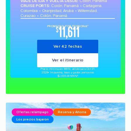
VIAJE DE IDA Y VUELTA DESDE
:
Colón, Panamá
CRUISE PORTS
:
Colón, Panamá
Cartagena,
Colombia
Oranjestad, Aruba
Willemstad,
Curazao
Colón, Panamá
11,611
PROMEDIO POR PERSONA*
$
Ver 42 fechas
Ver el itinerario
Precio mínimo en MXN, válido para Oct 31,
2026
+ Impuestos, tasas y gastos portuarios
$2,033.00 MXN*
Ofertas relámpago
Reserva y Ahorra
Los precios bajaron