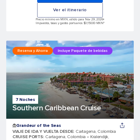
Ver el itinerario
Precio mínimo en MXN, válido para Nov 29, 2026
+
Impuestos, tasas y gastos portuarios $3,150.00 MXN*
Reserva y Ahorra
Incluye Paquete de bebidas
7 Noches
Southern Caribbean Cruise
Grandeur of the Seas
VIAJE DE IDA Y VUELTA DESDE
:
Cartagena, Colombia
CRUISE PORTS
:
Cartagena, Colombia
Kralendijk,