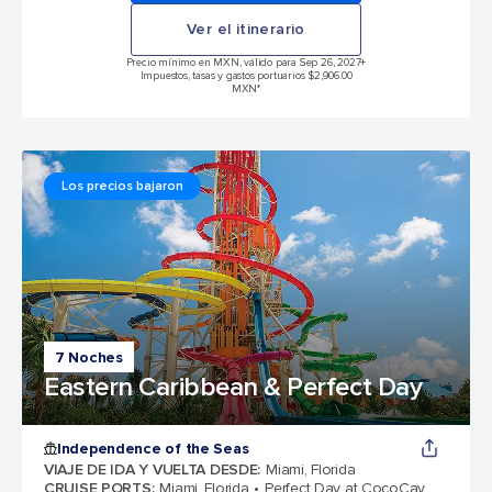
Ver el itinerario
Precio mínimo en MXN, válido para Sep 26, 2027
+
Impuestos, tasas y gastos portuarios $2,906.00
MXN*
Los precios bajaron
7 Noches
Eastern Caribbean & Perfect Day
Independence of the Seas
VIAJE DE IDA Y VUELTA DESDE
:
Miami, Florida
CRUISE PORTS
:
Miami, Florida
Perfect Day at CocoCay,