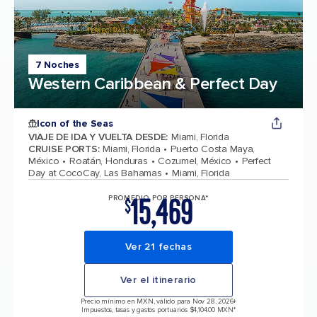
7 Noches
Western Caribbean & Perfect Day
Icon of the Seas
VIAJE DE IDA Y VUELTA DESDE
:
Miami, Florida
CRUISE PORTS
:
Miami, Florida
Puerto Costa Maya,
México
Roatán, Honduras
Cozumel, México
Perfect
Day at CocoCay, Las Bahamas
Miami, Florida
15,469
PROMEDIO POR PERSONA*
$
Ver 21 fechas
Ver el itinerario
Precio mínimo en MXN, válido para Nov 28, 2026
+
Impuestos, tasas y gastos portuarios $4,104.00 MXN*