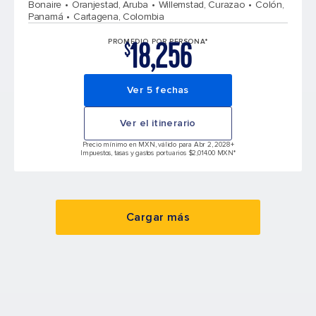
Bonaire
Oranjestad, Aruba
Willemstad, Curazao
Colón,
Panamá
Cartagena, Colombia
18,256
PROMEDIO POR PERSONA*
$
Ver 5 fechas
Ver el itinerario
Precio mínimo en MXN, válido para Abr 2, 2028
+
Impuestos, tasas y gastos portuarios $2,014.00 MXN*
Cargar más