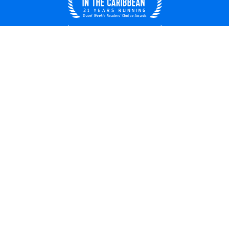
México
© 2026 Royal Caribbean Cruises
Términos y condiciones
Términos de uso
Quiénes somos
Privacidad
Información legal
Empleos
Seguridad
Derechos del pasajero
Alertas de viaje