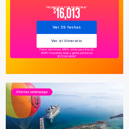
16,013
PROMEDIO POR PERSONA*
$
Ver 39 fechas
Ver el itinerario
Precio mínimo en MXN, válido para Ene 23,
2028
+ Impuestos, tasas y gastos portuarios
$1,731.00 MXN*
Ofertas relámpago