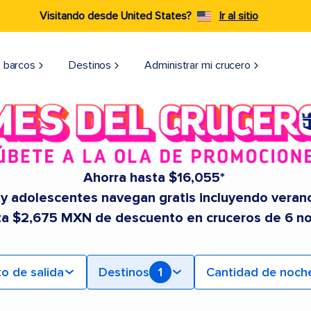
Visitando desde United States?
Ir al sitio
 barcos
Destinos
Administrar mi crucero
Ahorra hasta $16,055*
 y adolescentes navegan gratis incluyendo veran
ta $2,675 MXN de descuento en cruceros de 6 n
o de salida
Destinos
1
Cantidad de noch