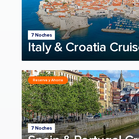
7 Noches
Italy & Croatia Crui
Reserva y Ahorra
7 Noches