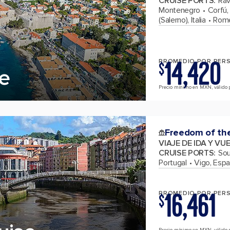
CRUISE PORTS
:
Ráv
Montenegro
Corfú,
(Salerno), Italia
Rome 
14,420
PROMEDIO POR PER
$
se
Precio mínimo en MXN, válido p
Freedom of th
VIAJE DE IDA Y VU
CRUISE PORTS
:
Sou
Portugal
Vigo, Esp
16,461
PROMEDIO POR PER
$