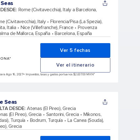
 Seas
A DESDE
:
Rome (Civitavecchia), Italy a Barcelona,
e (Civitavecchia), Italy
Florencia/Pisa (La Spezia),
a, Italia
Nice (Villefranche), France
Provenza
alma de Mallorca, España
Barcelona, España
Ver 5 fechas
SONA*
Ver el itinerario
ara Ago 16, 2027
+ Impuestos, tasas y gastos portuarios $2,637.00 MXN*
e Seas
ELTA DESDE
:
Atenas (El Pireo), Grecia
nas (El Pireo), Grecia
Santorini, Grecia
Míkonos,
asi), Turquía
Bodrum, Turquía
La Canea (Souda),
reo), Grecia