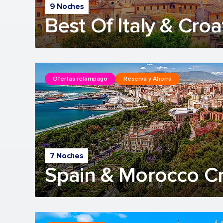
9 Noches
Best Of Italy & Croa
Ofertas relámpago
Reserva y Ahorra
7 Noches
Spain & Morocco Cr