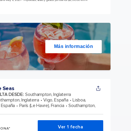
para May 9, 2027
+ Impuestos, tasas y gastos portuarios $2,795.00 MXN*
Más información
e Seas
ELTA DESDE
:
Southampton, Inglaterra
thampton, Inglaterra
Vigo, España
Lisboa,
, España
París (Le Havre), Francia
Southampton,
Ver 1 fecha
SONA*