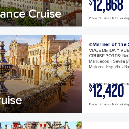
12,868
$
rance Cruise
Precio mínimo en MXN, válido 
Mariner of the
VIAJE DE IDA Y VU
CRUISE PORTS
:
Bar
Marruecos
Sevilla 
Mallorca, España
Ba
12,420
PROMEDIO POR PER
$
uise
Precio mínimo en MXN, válido 