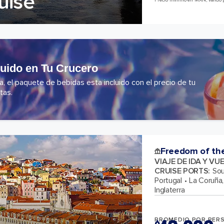
uise
Precio mínimo en MXN, válido 
luido en Tu Crucero
 el paquete de bebidas esta incluido con el precio de tu
tas.
Freedom of th
VIAJE DE IDA Y VU
CRUISE PORTS
:
Sou
Portugal
La Coruña
Inglaterra
PROMEDIO POR PER