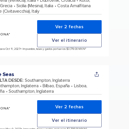
ena (Venecia), Italia
Dubrovnik, Croacia
Kotor,
 Grecia
Sicilia (Mesina), Italia
Costa Amalfitana
(Civitavecchia), Italy
Ver 2 fechas
SONA*
Ver el itinerario
ara Oct 11, 2027
+ Impuestos, tasas y gastos portuarios $3,779.00 MXN*
e Seas
ELTA DESDE
:
Southampton, Inglaterra
thampton, Inglaterra
Bilbao, España
Lisboa,
aña
Southampton, Inglaterra
Ver 2 fechas
SONA*
Ver el itinerario