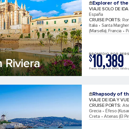
Explorer of the
VIAJE SOLO DE ID
España
CRUISE PORTS
:
Rom
Italia
Santa Margherit
(Marsella), Francia
P
10,389
PROMEDIO POR PER
$
h Riviera
Precio mínimo en MXN, válido p
Rhapsody of th
VIAJE DE IDA Y VU
CRUISE PORTS
:
Ate
Grecia
Éfeso (Kusad
Creta
Atenas (El Pi