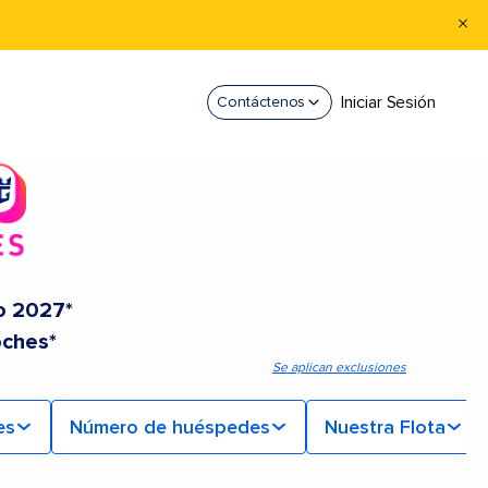
Iniciar Sesión
Contáctenos
o 2027*
oches*
Se aplican exclusiones
es
Número de huéspedes
Nuestra Flota