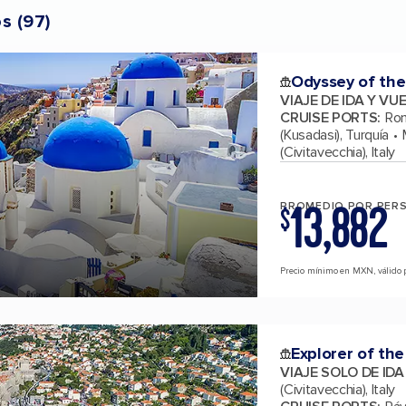
os
(
97
)
Odyssey of the
VIAJE DE IDA Y VU
CRUISE PORTS
:
Rom
(Kusadasi), Turquía
(Civitavecchia), Italy
13,882
PROMEDIO POR PER
$
Precio mínimo en MXN, válido 
Explorer of the
VIAJE SOLO DE ID
(Civitavecchia), Italy