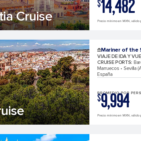
14,482
$
tia Cruise
Precio mínimo en MXN, válido p
Mariner of the
VIAJE DE IDA Y VU
CRUISE PORTS
:
Bar
Marruecos
Sevilla 
España
9,994
PROMEDIO POR PER
$
uise
Precio mínimo en MXN, válido p