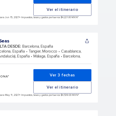
Ver el itinerario
ara Jun 15, 2027
+ Impuestos, tasas y gastos portuarios $4,221.00 MXN*
 Seas
ELTA DESDE
:
Barcelona, España
celona, España
Tangier, Morocco
Casablanca,
(Andalucía), España
Málaga, España
Barcelona,
Ver 3 fechas
SONA*
Ver el itinerario
ara May 11, 2027
+ Impuestos, tasas y gastos portuarios $4,539.00 MXN*