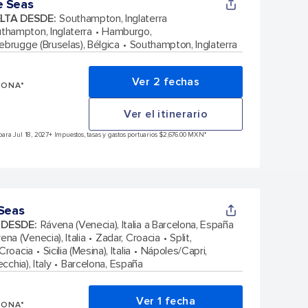
e Seas
ELTA DESDE
:
Southampton, Inglaterra
thampton, Inglaterra
Hamburgo,
ebrugge (Bruselas), Bélgica
Southampton, Inglaterra
Ver 2 fechas
SONA*
Ver el itinerario
ara Jul 18, 2027
+ Impuestos, tasas y gastos portuarios $2,676.00 MXN*
 Seas
A DESDE
:
Rávena (Venecia), Italia a Barcelona, España
ena (Venecia), Italia
Zadar, Croacia
Split,
 Croacia
Sicilia (Mesina), Italia
Nápoles/Capri,
chia), Italy
Barcelona, España
Ver 1 fecha
SONA*