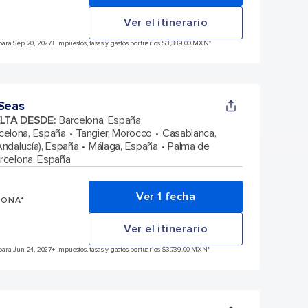
Ver el itinerario
para Sep 20, 2027
+ Impuestos, tasas y gastos portuarios $3,389.00 MXN*
 Seas
ELTA DESDE
:
Barcelona, España
celona, España
Tangier, Morocco
Casablanca,
(Andalucía), España
Málaga, España
Palma de
rcelona, España
Ver 1 fecha
SONA*
Ver el itinerario
para Jun 24, 2027
+ Impuestos, tasas y gastos portuarios $3,739.00 MXN*