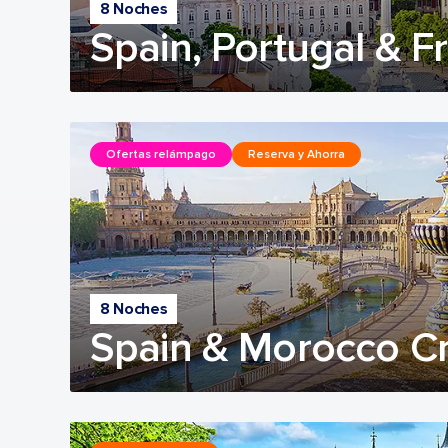
8 Noches
Spain, Portugal & F
Ofertas relámpago
Reserva y Ahorra
8 Noches
Spain & Morocco Cr