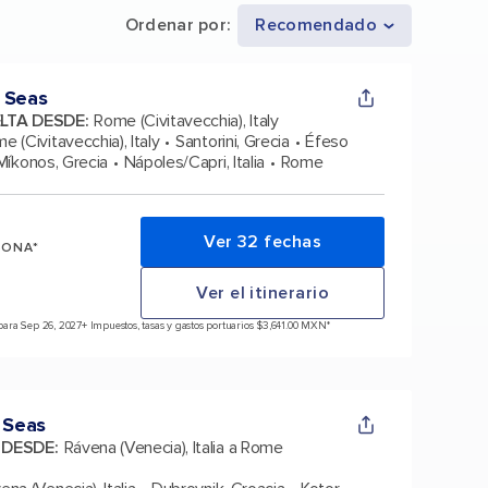
Ordenar por
:
Recomendado
 Seas
ELTA DESDE
:
Rome (Civitavecchia), Italy
e (Civitavecchia), Italy
Santorini, Grecia
Éfeso
Míkonos, Grecia
Nápoles/Capri, Italia
Rome
Ver 32 fechas
SONA*
Ver el itinerario
para Sep 26, 2027
+ Impuestos, tasas y gastos portuarios $3,641.00 MXN*
 Seas
A DESDE
:
Rávena (Venecia), Italia a Rome