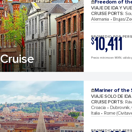
Freedom of th
VIAJE DE IDA Y VU
CRUISE PORTS
:
Sou
Alemania
Brujas/Ze
10,411
PROMEDIO POR PER
$
Cruise
Precio mínimo en MXN, válido p
Mariner of the
VIAJE SOLO DE ID
CRUISE PORTS
:
Ráv
Croacia
Dubrovnik,
Italia
Rome (Civitavec
PROMEDIO POR PER