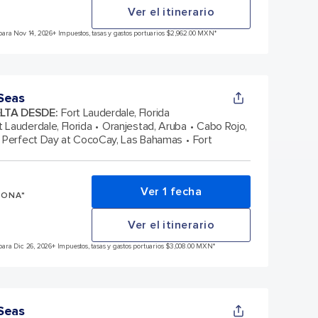
Ver el itinerario
ara Nov 14, 2026
+ Impuestos, tasas y gastos portuarios $2,962.00 MXN*
Seas
ELTA DESDE
:
Fort Lauderdale, Florida
t Lauderdale, Florida
Oranjestad, Aruba
Cabo Rojo,
Perfect Day at CocoCay, Las Bahamas
Fort
Ver 1 fecha
SONA*
Ver el itinerario
ara Dic 26, 2026
+ Impuestos, tasas y gastos portuarios $3,008.00 MXN*
Seas