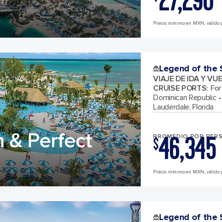
27,290
Precio mínimo en MXN, válido p
Legend of the 
VIAJE DE IDA Y VU
CRUISE PORTS
:
For
Dominican Republic
Lauderdale, Florida
 & Perfect
46,345
PROMEDIO POR PER
$
Precio mínimo en MXN, válido p
Legend of the 