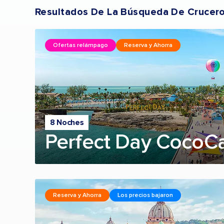
Resultados De La Búsqueda De Crucer
Ofertas relámpago
Reserva y Ahorra
8 Noches
Perfect Day CocoC
Reserva y Ahorra
Los precios bajaron