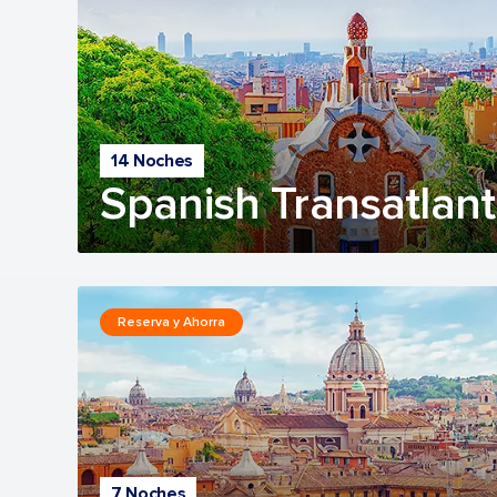
14 Noches
Spanish Transatlant
Reserva y Ahorra
7 Noches