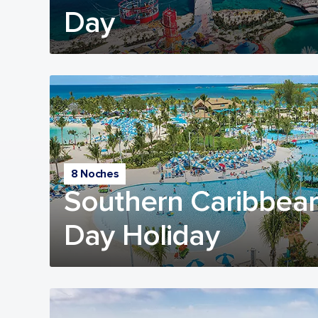
Day
8 Noches
Southern Caribbean
Day Holiday