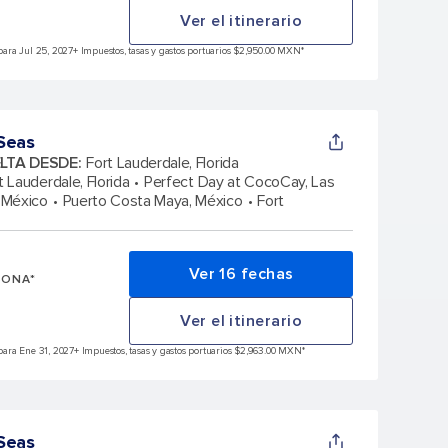
Ver el itinerario
ara Jul 25, 2027
+ Impuestos, tasas y gastos portuarios $2,950.00 MXN*
Seas
ELTA DESDE
:
Fort Lauderdale, Florida
t Lauderdale, Florida
Perfect Day at CocoCay, Las
 México
Puerto Costa Maya, México
Fort
Ver 16 fechas
SONA*
Ver el itinerario
ara Ene 31, 2027
+ Impuestos, tasas y gastos portuarios $2,963.00 MXN*
Seas