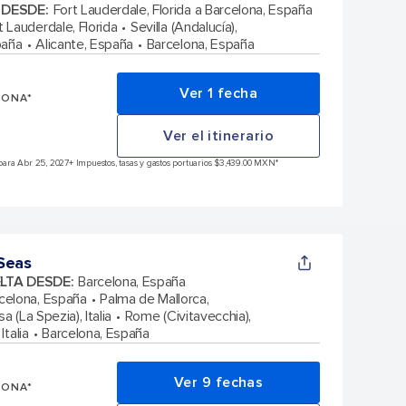
A DESDE
:
Fort Lauderdale, Florida a Barcelona, España
t Lauderdale, Florida
Sevilla (Andalucía),
paña
Alicante, España
Barcelona, España
Ver 1 fecha
SONA*
Ver el itinerario
para Abr 25, 2027
+ Impuestos, tasas y gastos portuarios $3,439.00 MXN*
Seas
ELTA DESDE
:
Barcelona, España
celona, España
Palma de Mallorca,
sa (La Spezia), Italia
Rome (Civitavecchia),
Italia
Barcelona, España
Ver 9 fechas
SONA*