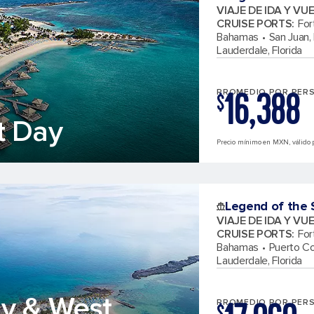
VIAJE DE IDA Y VU
CRUISE PORTS
:
For
Bahamas
San Juan,
Lauderdale, Florida
16,388
PROMEDIO POR PER
$
t Day
Precio mínimo en MXN, válido 
Legend of the 
VIAJE DE IDA Y VU
CRUISE PORTS
:
For
Bahamas
Puerto C
Lauderdale, Florida
ay & West
PROMEDIO POR PER
$