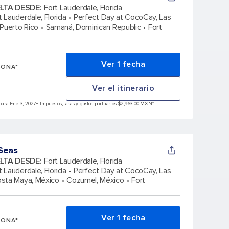
ELTA DESDE
:
Fort Lauderdale, Florida
t Lauderdale, Florida
Perfect Day at CocoCay, Las
 Puerto Rico
Samaná, Dominican Republic
Fort
Ver 1 fecha
SONA*
Ver el itinerario
para Ene 3, 2027
+ Impuestos, tasas y gastos portuarios $2,963.00 MXN*
Seas
ELTA DESDE
:
Fort Lauderdale, Florida
t Lauderdale, Florida
Perfect Day at CocoCay, Las
osta Maya, México
Cozumel, México
Fort
Ver 1 fecha
SONA*