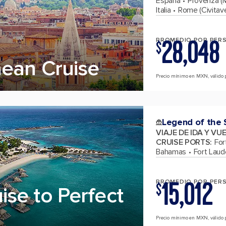
España
Provenza (M
Italia
Rome (Civitavec
28,048
PROMEDIO POR PER
$
ean Cruise
Precio mínimo en MXN, válido p
Legend of the 
VIAJE DE IDA Y VU
CRUISE PORTS
:
For
Bahamas
Fort Laude
15,012
PROMEDIO POR PER
$
se to Perfect
Precio mínimo en MXN, válido p