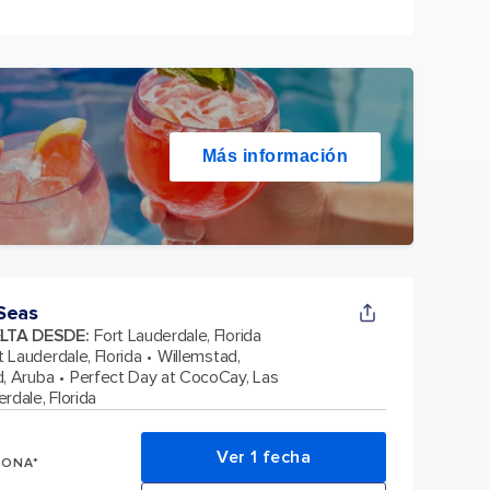
Más información
Seas
ELTA DESDE
:
Fort Lauderdale, Florida
t Lauderdale, Florida
Willemstad,
d, Aruba
Perfect Day at CocoCay, Las
rdale, Florida
Ver 1 fecha
SONA*