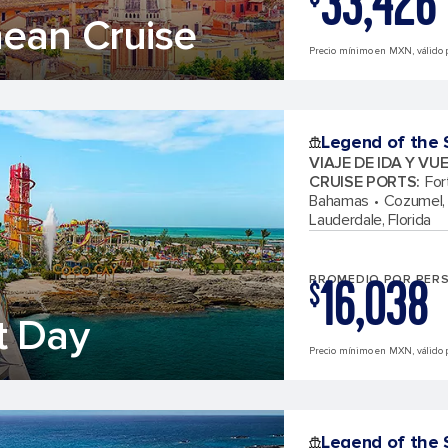
33,426
ean Cruise
Precio mínimo en MXN, válido p
Legend of the 
VIAJE DE IDA Y VU
CRUISE PORTS
:
For
Bahamas
Cozumel,
Lauderdale, Florida
16,038
PROMEDIO POR PER
$
t Day
Precio mínimo en MXN, válido p
Legend of the 