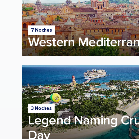
7 Noches
Western Mediterran
3 Noches
Legend Naming Crui
Day