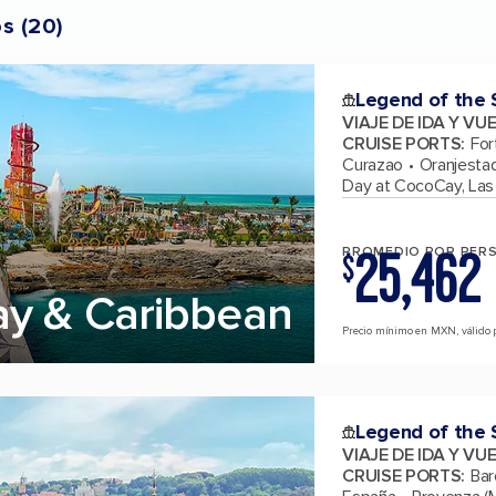
os
(
20
)
Legend of the 
VIAJE DE IDA Y VU
CRUISE PORTS
:
For
Curazao
Oranjesta
Day at CocoCay, La
25,462
PROMEDIO POR PER
$
ay & Caribbean
Precio mínimo en MXN, válido p
Legend of the 
VIAJE DE IDA Y VU
CRUISE PORTS
:
Bar