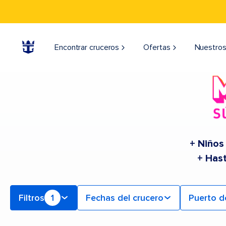
Find Cruceros onboard Legend of the Seas | Buscar cruceros para 2026 y 2027
Encontrar cruceros
Ofertas
Nuestros
+ Niños
+ Has
Filtros
1
Fechas del crucero
Puerto d