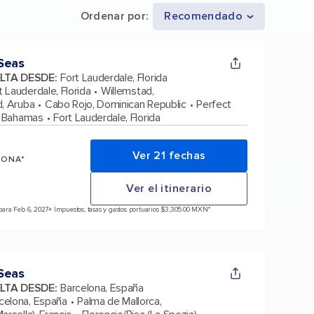
Ordenar por
:
Recomendado
Seas
ELTA DESDE
:
Fort Lauderdale, Florida
t Lauderdale, Florida
Willemstad,
d, Aruba
Cabo Rojo, Dominican Republic
Perfect
s Bahamas
Fort Lauderdale, Florida
Ver 21 fechas
SONA*
Ver el itinerario
ara Feb 6, 2027
+ Impuestos, tasas y gastos portuarios $3,305.00 MXN*
Seas
ELTA DESDE
:
Barcelona, España
celona, España
Palma de Mallorca,