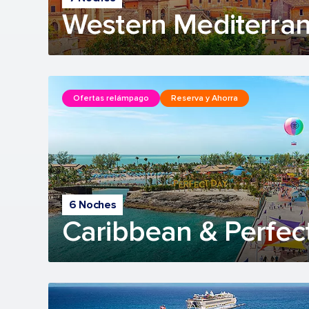
Western Mediterran
Ofertas relámpago
Reserva y Ahorra
6 Noches
Caribbean & Perfec