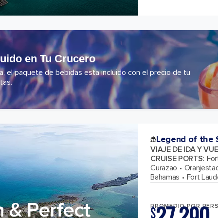
luido en Tu Crucero
 el paquete de bebidas esta incluido con el precio de tu
tas.
Legend of the 
VIAJE DE IDA Y VU
CRUISE PORTS
:
For
Curazao
Oranjesta
Bahamas
Fort Laude
 & Perfect
PROMEDIO POR PER
$