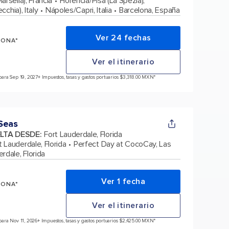
arsella), Francia
Florencia/Pisa (La Spezia),
chia), Italy
Nápoles/Capri, Italia
Barcelona, España
Ver 24 fechas
SONA*
Ver el itinerario
ara Sep 19, 2027
+ Impuestos, tasas y gastos portuarios $3,318.00 MXN*
Seas
ELTA DESDE
:
Fort Lauderdale, Florida
t Lauderdale, Florida
Perfect Day at CocoCay, Las
rdale, Florida
Ver 1 fecha
SONA*
Ver el itinerario
ara Nov 11, 2026
+ Impuestos, tasas y gastos portuarios $2,425.00 MXN*