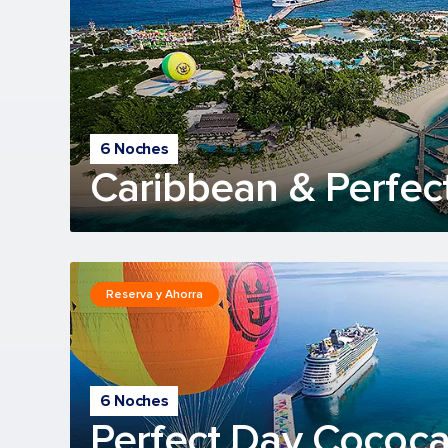
6 Noches
Caribbean & Perfec
Reserva y Ahorra
6 Noches
Perfect Day Cococ