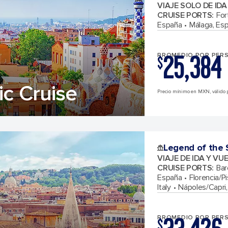
VIAJE SOLO DE ID
CRUISE PORTS
:
For
España
Málaga, Es
25,384
PROMEDIO POR PER
$
ic Cruise
Precio mínimo en MXN, válido 
Legend of the 
VIAJE DE IDA Y VU
CRUISE PORTS
:
Bar
España
Florencia/Pi
Italy
Nápoles/Capri, 
PROMEDIO POR PER
$