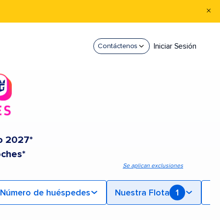
Iniciar Sesión
Contáctenos
o 2027*
oches*
Se aplican exclusiones
Número de huéspedes
Nuestra Flota
1
Mi