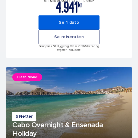
4.941
GJENNOMSNITT PER PERSON*
kr
Se 1 dato
Se reiseruten
Startpris i NOK, gyldig Oct 4, 2026 Skatter og
avgifter inkludert.*
Flash tilbud
6 Netter
Cabo Overnight & Ensenada
Holiday