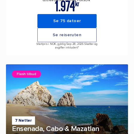
1.974
GJENNOMSNITT PER PERSON*
kr
Se 75 datoer
Se reiseruten
Startpris i NOK, gyldig Sep 28, 2026 Skatter og
avgifter inkludert.*
Flash tilbud
7 Netter
Ensenada, Cabo & Mazatlan