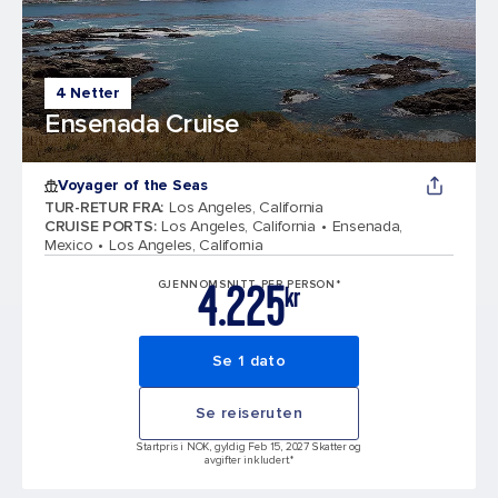
4 Netter
Ensenada Cruise
Voyager of the Seas
TUR-RETUR FRA
:
Los Angeles, California
CRUISE PORTS
:
Los Angeles, California
Ensenada,
Mexico
Los Angeles, California
4.225
GJENNOMSNITT PER PERSON*
kr
Se 1 dato
Se reiseruten
Startpris i NOK, gyldig Feb 15, 2027 Skatter og
avgifter inkludert.*