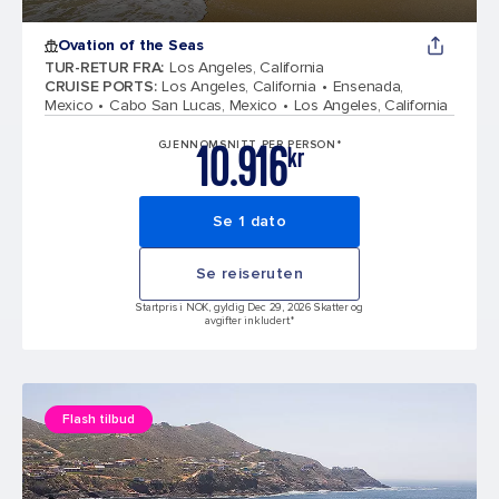
Ovation of the Seas
TUR-RETUR FRA
:
Los Angeles, California
CRUISE PORTS
:
Los Angeles, California
Ensenada,
Mexico
Cabo San Lucas, Mexico
Los Angeles, California
10.916
GJENNOMSNITT PER PERSON*
kr
Se 1 dato
Se reiseruten
Startpris i NOK, gyldig Dec 29, 2026 Skatter og
avgifter inkludert.*
Flash tilbud