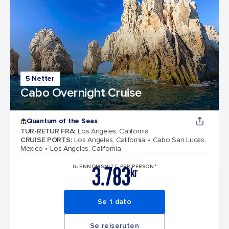
5 Netter
Cabo Overnight Cruise
Quantum of the Seas
TUR-RETUR FRA
:
Los Angeles, California
CRUISE PORTS
:
Los Angeles, California
Cabo San Lucas,
Mexico
Los Angeles, California
3.783
GJENNOMSNITT PER PERSON*
kr
Se 1 dato
Se reiseruten