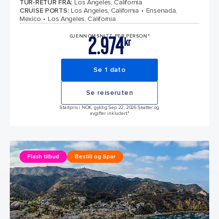
TUR-RETUR FRA
:
Los Angeles, California
CRUISE PORTS
:
Los Angeles, California
Ensenada,
Mexico
Los Angeles, California
2.974
GJENNOMSNITT PER PERSON*
kr
Se 1 dato
Se reiseruten
Startpris i NOK, gyldig Sep 22, 2026 Skatter og
avgifter inkludert.*
Flash tilbud
Bestill og Spar