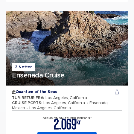
3 Netter
Ensenada Cruise
Quantum of the Seas
TUR-RETUR FRA
:
Los Angeles, California
CRUISE PORTS
:
Los Angeles, California
Ensenada,
Mexico
Los Angeles, California
2.069
GJENNOMSNITT PER PERSON*
kr