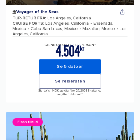
Voyager of the Seas
TUR-RETUR FRA
:
Los Angeles, California
CRUISE PORTS
:
Los Angeles, California
Ensenada,
Mexico
Cabo San Lucas, Mexico
Mazatlan, Mexico
Los
Angeles, California
4.504
GJENNOMSNITT PER PERSON*
kr
Se 5 datoer
Se reiseruten
Startpris i NOK, gyldig Nov 27, 2026 Skatter og
avgifter inkludert.*
Flash tilbud