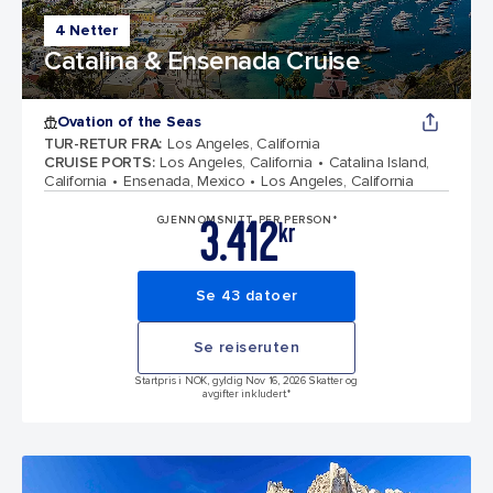
4 Netter
Catalina & Ensenada Cruise
Ovation of the Seas
TUR-RETUR FRA
:
Los Angeles, California
CRUISE PORTS
:
Los Angeles, California
Catalina Island,
California
Ensenada, Mexico
Los Angeles, California
3.412
GJENNOMSNITT PER PERSON*
kr
Se 43 datoer
Se reiseruten
Startpris i NOK, gyldig Nov 16, 2026 Skatter og
avgifter inkludert.*