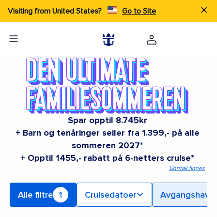
Visiting from United States?
Go to Site
Spar opptil 8.745kr
+ Barn og tenåringer seiler fra 1.399,- på alle
sommeren 2027*
+ Opptil 1455,- rabatt på 6-netters cruise*
Unntak finnes
Alle filtre
1
Cruisedatoer
Avgangshavn