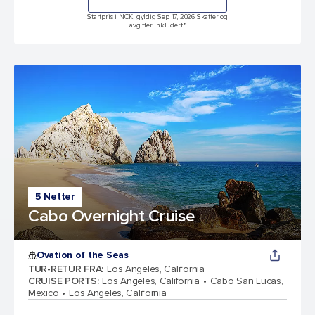
Startpris i NOK, gyldig Sep 17, 2026 Skatter og
avgifter inkludert.*
5 Netter
Cabo Overnight Cruise
Ovation of the Seas
TUR-RETUR FRA
:
Los Angeles, California
CRUISE PORTS
:
Los Angeles, California
Cabo San Lucas,
Mexico
Los Angeles, California