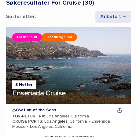
Søkeresultater For Cruise
(
30
)
Sorter etter
:
Anbefalt
Flash tilbud
Bestill og Spar
3 Netter
Ensenada Cruise
Ovation of the Seas
TUR-RETUR FRA
:
Los Angeles, California
CRUISE PORTS
:
Los Angeles, California
Ensenada,
Mexico
Los Angeles, California