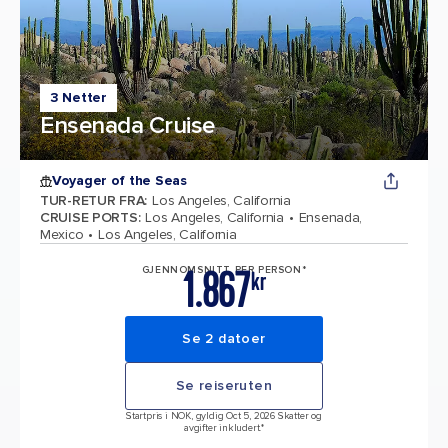
3 Netter
Ensenada Cruise
Voyager of the Seas
TUR-RETUR FRA
:
Los Angeles, California
CRUISE PORTS
:
Los Angeles, California
Ensenada,
Mexico
Los Angeles, California
1.867
GJENNOMSNITT PER PERSON*
kr
Se 2 datoer
Se reiseruten
Startpris i NOK, gyldig Oct 5, 2026 Skatter og
avgifter inkludert.*