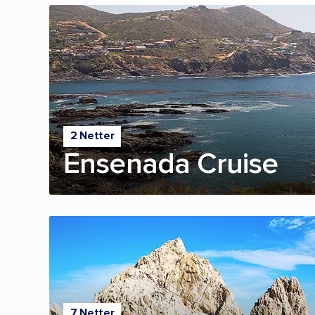
2 Netter
Ensenada Cruise
7 Netter