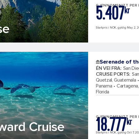
5.407
GJENNOMSNITT PER
kr
se
Startpris i NOK, gyldig May 2, 2
Serenade of th
ÉN VEI FRA
:
San Dieg
CRUISE PORTS
:
San
Quetzal, Guatemala
Panama
Cartagena
Florida
18.777
GJENNOMSNITT PER
kr
ward Cruise
Startpris i NOK, gyldig Oct 7, 20