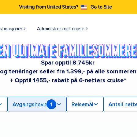
Visiting from United States?
Go to Site
stinasjoner
Administrer mitt cruise
Spar opptil 8.745kr
 og tenåringer seiler fra 1.399,- på alle sommere
+ Opptil 1455,- rabatt på 6-netters cruise*
Avgangshavn
1
Reisemål
Antall nett