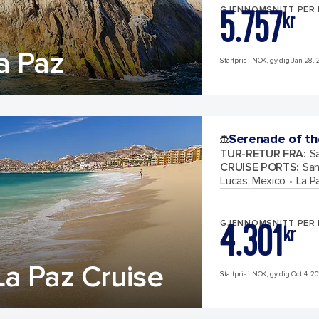
5.757
GJENNOMSNITT PER
kr
a Paz
Startpris i NOK, gyldig Jan 28, 2
Serenade of th
TUR-RETUR FRA
:
Sa
CRUISE PORTS
:
San
Lucas, Mexico
La P
4.301
GJENNOMSNITT PER
kr
a Paz Cruise
Startpris i NOK, gyldig Oct 4, 20