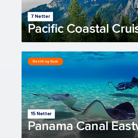
7 Netter
Pacific Coastal Crui
Bestill og Spar
15 Netter
Panama Canal East