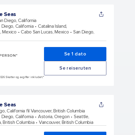
e Seas
n Diego, California
 Diego, California
Catalina Island,
, Mexico
Cabo San Lucas, Mexico
San Diego,
Se 1 dato
 PERSON*
Se reiseruten
026 Skatter og avgifter inkludert.*
e Seas
o, California fil Vancouver, British Columbia
 Diego, California
Astoria, Oregon
Seattle,
a, British Columbia
Vancouver, British Columbia