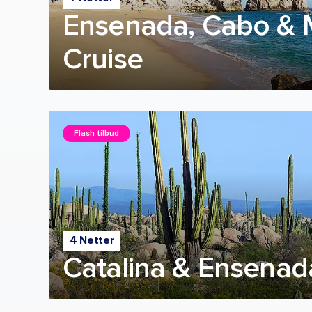
Ensenada, Cabo & 
Cruise
Flash tilbud
4 Netter
Catalina & Ensenad