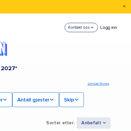
Logg inn
Kontakt oss
n 2027*
Unntak finnes
er
Antall gjester
Skip
Sorter etter
:
Anbefalt