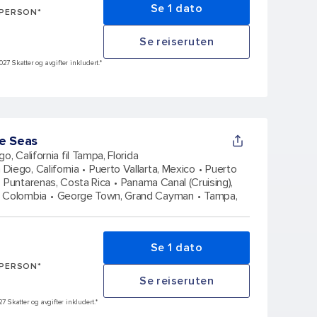
Se 1 dato
 PERSON*
Se reiseruten
027 Skatter og avgifter inkludert.*
e Seas
o, California fil Tampa, Florida
 Diego, California
Puerto Vallarta, Mexico
Puerto
Puntarenas, Costa Rica
Panama Canal (Cruising),
, Colombia
George Town, Grand Cayman
Tampa,
Se 1 dato
 PERSON*
Se reiseruten
27 Skatter og avgifter inkludert.*