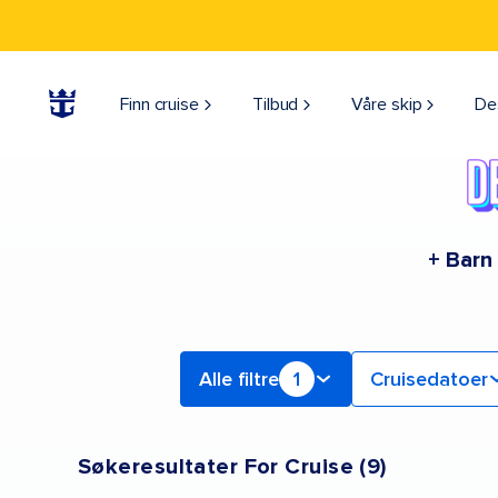
Find a Cruise | Search the Best Cruises for 2026 & 2027
Finn cruise
Tilbud
Våre skip
De
+ Barn
Alle filtre
1
Cruisedatoer
Søkeresultater For Cruise
(
9
)