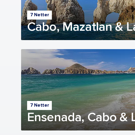
7 Netter
Cabo, Mazatlan & L
7 Netter
Ensenada, Cabo & L