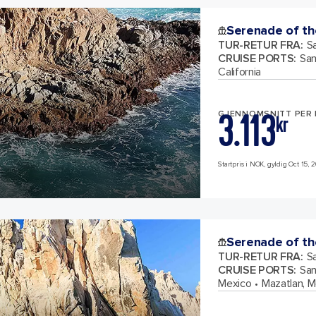
Serenade of th
TUR-RETUR FRA
:
Sa
CRUISE PORTS
:
San
California
3.113
GJENNOMSNITT PER
kr
Startpris i NOK, gyldig Oct 15, 2
Serenade of th
TUR-RETUR FRA
:
Sa
CRUISE PORTS
:
San
Mexico
Mazatlan, M