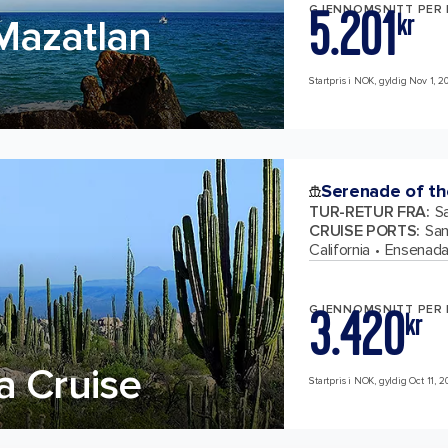
5.201
GJENNOMSNITT PER
kr
Mazatlan
Startpris i NOK, gyldig Nov 1, 20
Serenade of th
TUR-RETUR FRA
:
Sa
CRUISE PORTS
:
San
California
Ensenada
3.420
GJENNOMSNITT PER
kr
a Cruise
Startpris i NOK, gyldig Oct 11, 2