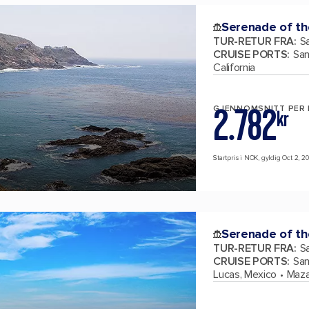
Serenade of th
TUR-RETUR FRA
:
Sa
CRUISE PORTS
:
San
California
2.782
GJENNOMSNITT PER
kr
Startpris i NOK, gyldig Oct 2, 20
Serenade of th
TUR-RETUR FRA
:
Sa
CRUISE PORTS
:
San
Lucas, Mexico
Maza