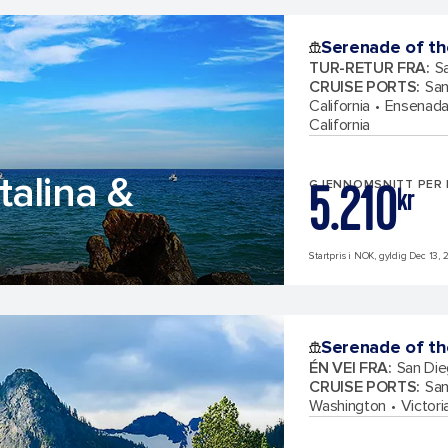
Serenade of th
TUR-RETUR FRA
:
Sa
CRUISE PORTS
:
San
California
Ensenada
California
talina &
5.210
GJENNOMSNITT PER
kr
Startpris i NOK, gyldig Dec 13, 2
Serenade of th
ÉN VEI FRA
:
San Dieg
CRUISE PORTS
:
San
Washington
Victori