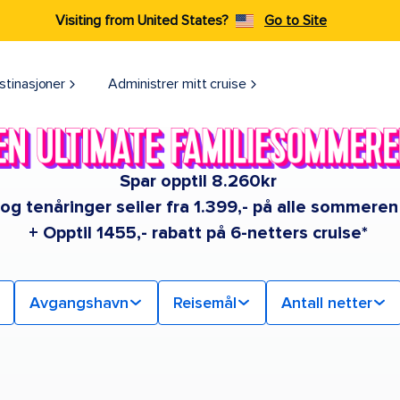
Visiting from United States?
Go to Site
stinasjoner
Administrer mitt cruise
Spar opptil 8.260kr
 og tenåringer seiler fra 1.399,- på alle sommere
+ Opptil 1455,- rabatt på 6-netters cruise*
Avgangshavn
Reisemål
Antall netter