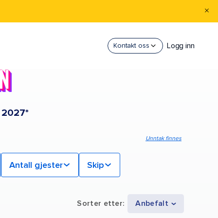
Logg inn
Kontakt oss
n 2027*
Unntak finnes
Antall gjester
Skip
Sorter etter
:
Anbefalt