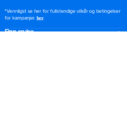
*Vennligst se her for fullstendige vilkår og betingelser
for kampanjer.
.
her
Finn cruise
Black Friday-tilbud
Siste sjanse cruisetilbud
Korte seilinger
Cruise over jul-og nyttår
Cruise i 2026-2027
Cruising Guide
De største cruiseskipene
Familieferie
Bryllup på cruise
Temabaserte cruisereiser
Grupper
Spesialbehov om bord
Destinasjoner
Populære avreisehavner