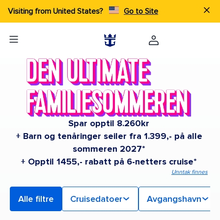
Visiting from United States?
Go to Site
Spar opptil 8.260kr
+ Barn og tenåringer seiler fra 1.399,- på alle
sommeren 2027*
+ Opptil 1455,- rabatt på 6-netters cruise*
Unntak finnes
Alle filtre
Cruisedatoer
Avgangshavn