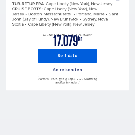
TUR-RETUR FRA
:
Cape Liberty (New York), New Jersey
CRUISE PORTS
:
Cape Liberty (New York), New
Jersey
Boston, Massachusetts
Portland, Maine
Saint
John (Bay of Fundy), New Brunswick
Sydney, Nova
Scotia
Cape Liberty (New York), New Jersey
17.079
GJENNOMSNITT PER PERSON*
kr
Se 1 dato
Se reiseruten
Startpris i NOK, gyldig Sep 3, 2026 Skatter og
avgifter inkludert.*