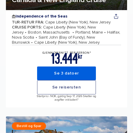
Independence of the Seas
TUR-RETUR FRA
:
Cape Liberty (New York), New Jersey
CRUISE PORTS
:
Cape Liberty (New York), New
Jersey
Boston, Massachusetts
Portland, Maine
Halifax,
Nova Scotia
Saint John (Bay of Fundy), New
Brunswick
Cape Liberty (New York), New Jersey
13.444
GJENNOMSNITT PER PERSON*
kr
Se 3 datoer
Se reiseruten
Startpris i NOK, gyldig Sep 17, 2026 Skatter og
avgifter inkludert.*
Bestill og Spar