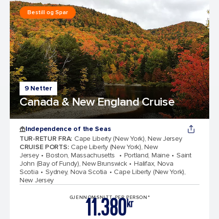
Bestill og Spar
9 Netter
Canada & New England Cruise
Independence of the Seas
TUR-RETUR FRA
:
Cape Liberty (New York), New Jersey
CRUISE PORTS
:
Cape Liberty (New York), New
Jersey
Boston, Massachusetts
Portland, Maine
Saint
John (Bay of Fundy), New Brunswick
Halifax, Nova
Scotia
Sydney, Nova Scotia
Cape Liberty (New York),
New Jersey
11.380
GJENNOMSNITT PER PERSON*
kr