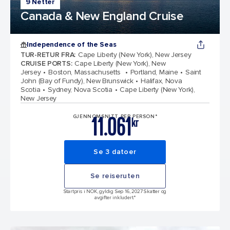
9 Netter
Canada & New England Cruise
Independence of the Seas
TUR-RETUR FRA
:
Cape Liberty (New York), New Jersey
CRUISE PORTS
:
Cape Liberty (New York), New
Jersey
Boston, Massachusetts
Portland, Maine
Saint
John (Bay of Fundy), New Brunswick
Halifax, Nova
Scotia
Sydney, Nova Scotia
Cape Liberty (New York),
New Jersey
11.061
GJENNOMSNITT PER PERSON*
kr
Se 3 datoer
Se reiseruten
Startpris i NOK, gyldig Sep 16, 2027 Skatter og
avgifter inkludert.*