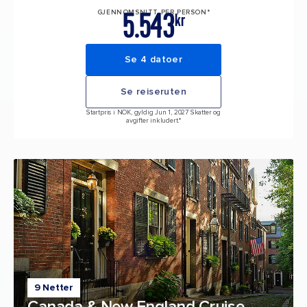
5.543
GJENNOMSNITT PER PERSON*
kr
Se 4 datoer
Se reiseruten
Startpris i NOK, gyldig Jun 1, 2027 Skatter og
avgifter inkludert.*
9 Netter
Canada & New England Cruise