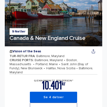
9 Netter
Canada & New England Cruise
Vision of the Seas
TUR-RETUR FRA
:
Baltimore, Maryland
CRUISE PORTS
:
Baltimore, Maryland
Boston,
Massachusetts
Portland, Maine
Saint John (Bay of
Fundy), New Brunswick
Halifax, Nova Scotia
Baltimore,
Maryland
10.401
GJENNOMSNITT PER PERSON*
kr
Se 4 datoer