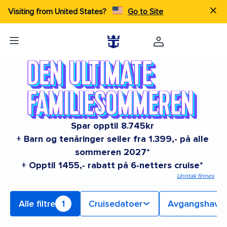
Visiting from United States?
Go to Site
Spar opptil 8.745kr
+ Barn og tenåringer seiler fra 1.399,- på alle
sommeren 2027*
+ Opptil 1455,- rabatt på 6-netters cruise*
Unntak finnes
Alle filtre
1
Cruisedatoer
Avgangshavn