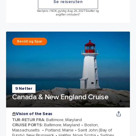
Se reiseruten
Startpris i NOK, gyldig Aug 26, 2027 Skatter og
avgifter inkludert.*
Bestill og Spar
9 Netter
Canada & New England Cruise
Vision of the Seas
TUR-RETUR FRA
:
Baltimore, Maryland
CRUISE PORTS
:
Baltimore, Maryland
Boston,
Massachusetts
Portland, Maine
Saint John (Bay of
Fundy), New Brunswick
Halifax, Nova Scotia
Sydney,