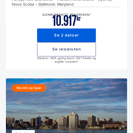
Nova Scotia
Baltimore, Maryland
10.917
GJENNOMSNITT PER PERSON*
kr
Se 2 datoer
Se reiseruten
Startpris i NOK, gyldig Sep 9, 2027 Skatter og
avgifter inkludert.*
Bestill og Spar