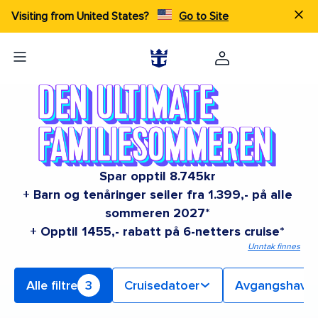
Visiting from United States?
Go to Site
Spar opptil 8.745kr
+ Barn og tenåringer seiler fra 1.399,- på alle
sommeren 2027*
+ Opptil 1455,- rabatt på 6-netters cruise*
Unntak finnes
Alle filtre
3
Cruisedatoer
Avgangshavn