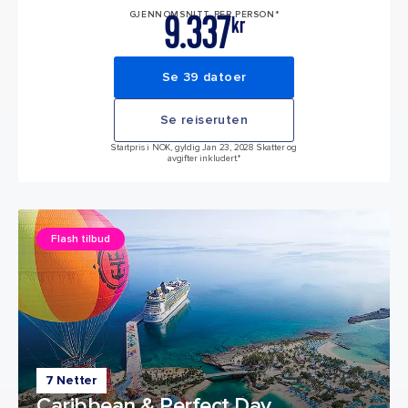
9.337
GJENNOMSNITT PER PERSON*
kr
Se 39 datoer
Se reiseruten
Startpris i NOK, gyldig Jan 23, 2028 Skatter og
avgifter inkludert.*
Flash tilbud
7 Netter
Caribbean & Perfect Day