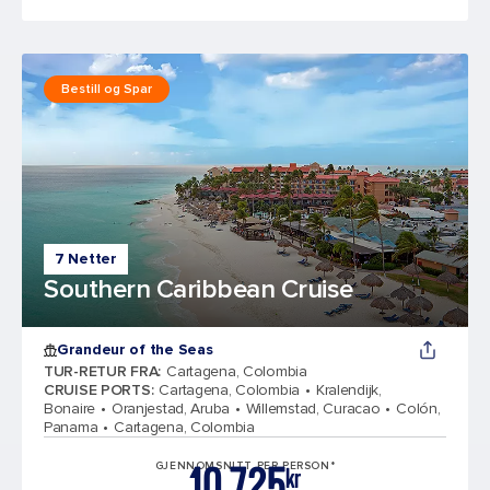
Bestill og Spar
7 Netter
Southern Caribbean Cruise
Grandeur of the Seas
TUR-RETUR FRA
:
Cartagena, Colombia
CRUISE PORTS
:
Cartagena, Colombia
Kralendijk,
Bonaire
Oranjestad, Aruba
Willemstad, Curacao
Colón,
Panama
Cartagena, Colombia
10.725
GJENNOMSNITT PER PERSON*
kr