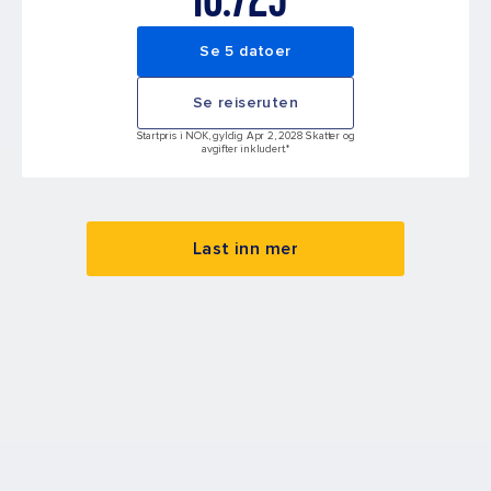
Se 5 datoer
Se reiseruten
Startpris i NOK, gyldig Apr 2, 2028 Skatter og
avgifter inkludert.*
Last inn mer