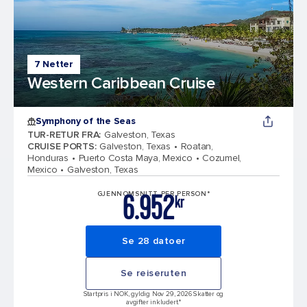
7 Netter
Western Caribbean Cruise
Symphony of the Seas
TUR-RETUR FRA
:
Galveston, Texas
CRUISE PORTS
:
Galveston, Texas
Roatan,
Honduras
Puerto Costa Maya, Mexico
Cozumel,
Mexico
Galveston, Texas
6.952
GJENNOMSNITT PER PERSON*
kr
Se 28 datoer
Se reiseruten
Startpris i NOK, gyldig Nov 29, 2026 Skatter og
avgifter inkludert.*