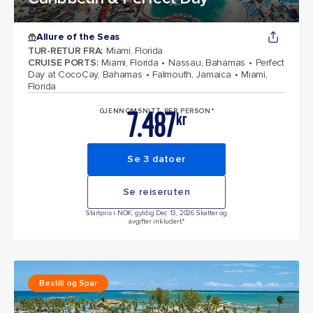
Allure of the Seas
TUR-RETUR FRA
:
Miami, Florida
CRUISE PORTS
:
Miami, Florida
Nassau, Bahamas
Perfect
Day at CocoCay, Bahamas
Falmouth, Jamaica
Miami,
Florida
7.487
GJENNOMSNITT PER PERSON*
kr
Se 3 datoer
Se reiseruten
Startpris i NOK, gyldig Dec 13, 2026 Skatter og
avgifter inkludert.*
Bestill og Spar