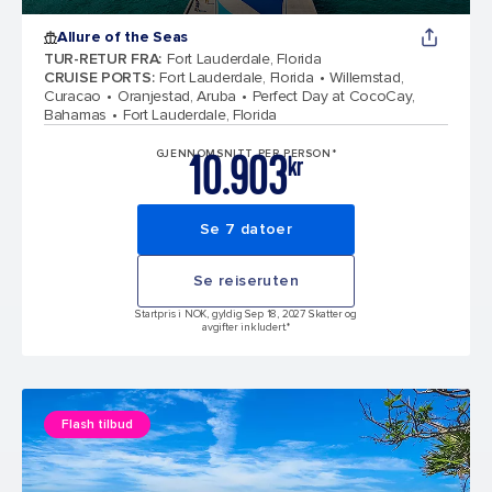
Allure of the Seas
TUR-RETUR FRA
:
Fort Lauderdale, Florida
CRUISE PORTS
:
Fort Lauderdale, Florida
Willemstad,
Curacao
Oranjestad, Aruba
Perfect Day at CocoCay,
Bahamas
Fort Lauderdale, Florida
10.903
GJENNOMSNITT PER PERSON*
kr
Se 7 datoer
Se reiseruten
Startpris i NOK, gyldig Sep 18, 2027 Skatter og
avgifter inkludert.*
Flash tilbud