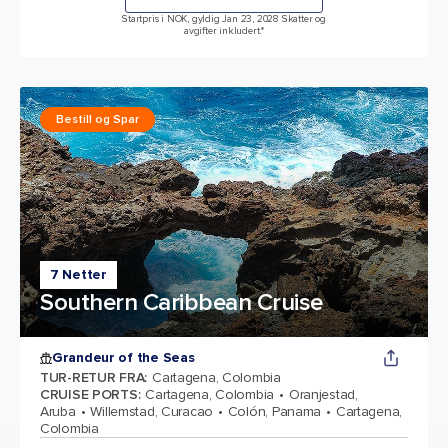
Startpris i NOK, gyldig Jan 23, 2028 Skatter og
avgifter inkludert.*
Bestill og Spar
7 Netter
Southern Caribbean Cruise
Grandeur of the Seas
TUR-RETUR FRA
:
Cartagena, Colombia
CRUISE PORTS
:
Cartagena, Colombia
Oranjestad,
Aruba
Willemstad, Curacao
Colón, Panama
Cartagena,
Colombia