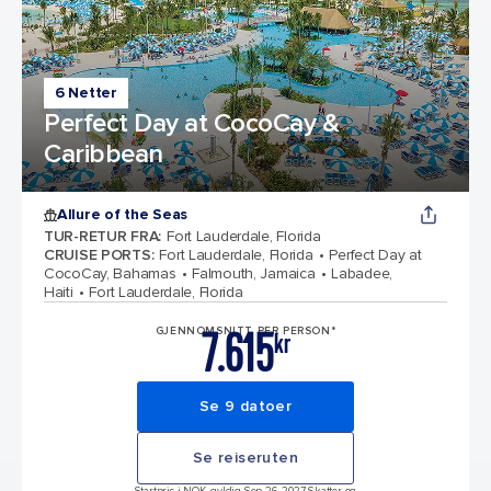
6 Netter
Perfect Day at CocoCay &
Caribbean
Allure of the Seas
TUR-RETUR FRA
:
Fort Lauderdale, Florida
CRUISE PORTS
:
Fort Lauderdale, Florida
Perfect Day at
CocoCay, Bahamas
Falmouth, Jamaica
Labadee,
Haiti
Fort Lauderdale, Florida
7.615
GJENNOMSNITT PER PERSON*
kr
Se 9 datoer
Se reiseruten
Startpris i NOK, gyldig Sep 26, 2027 Skatter og