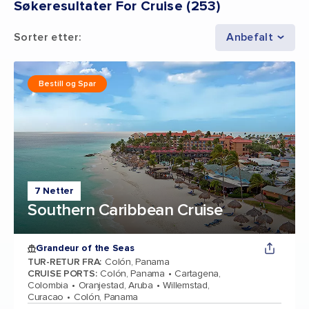
Søkeresultater For Cruise
(
253
)
Sorter etter
:
Anbefalt
Bestill og Spar
7 Netter
Southern Caribbean Cruise
Grandeur of the Seas
TUR-RETUR FRA
:
Colón, Panama
CRUISE PORTS
:
Colón, Panama
Cartagena,
Colombia
Oranjestad, Aruba
Willemstad,
Curacao
Colón, Panama