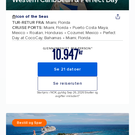
Icon of the Seas
TUR-RETUR FRA
:
Miami, Florida
CRUISE PORTS
:
Miami, Florida
Puerto Costa Maya,
Mexico
Roatan, Honduras
Cozumel, Mexico
Perfect
Day at CocoCay, Bahamas
Miami, Florida
10.947
GJENNOMSNITT PER PERSON*
kr
Se 21 datoer
Se reiseruten
Startpris i NOK, gyldig Sep 26, 2026 Skatter og
avgifter inkludert.*
Bestill og Spar