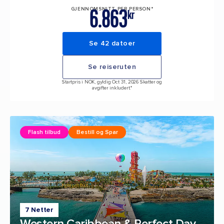
6.863
GJENNOMSNITT PER PERSON*
kr
Se 42 datoer
Se reiseruten
Startpris i NOK, gyldig Oct 31, 2026 Skatter og
avgifter inkludert.*
Flash tilbud
Bestill og Spar
7 Netter
Western Caribbean & Perfect Day