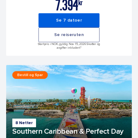
7.394
kr
Se 7 datoer
Se reiseruten
Startpris i NOK, gyldig Nov 15, 2026 Skatter og
avgifter inkludert.*
Bestill og Spar
8 Netter
Southern Caribbean & Perfect Day