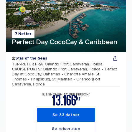
7 Netter
Perfect Day CocoCay & Caribbean
Star of the Seas
TUR-RETUR FRA
:
Orlando (Port Canaveral), Florida
CRUISE PORTS
:
Orlando (Port Canaveral), Florida
Perfect
Day at CocoCay, Bahamas
Charlotte Amalie, St.
Thomas
Philipsburg, St. Maarten
Orlando (Port
Canaveral), Florida
13.166
GJENNOMSNITT PER PERSON*
kr
Se 33 datoer
Se reiseruten