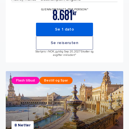
8.681
GJENNOMSNITT PER PERSON*
kr
Se 1 dato
Se reiseruten
Startpris i NOK, gyldig Sep 20, 2027 Skatter og
avgifter inkludert.*
Flash tilbud
Bestill og Spar
8 Netter