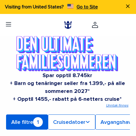
Visiting from United States?
Go to Site
Spar opptil 8.745kr
+ Barn og tenåringer seiler fra 1.399,- på alle
sommeren 2027*
+ Opptil 1455,- rabatt på 6-netters cruise*
Unntak finnes
Alle filtre
1
Cruisedatoer
Avgangshavn