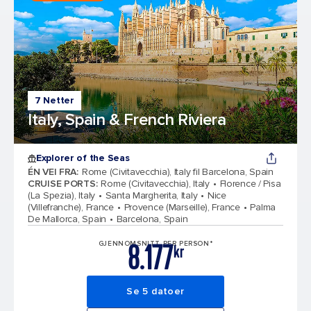
7 Netter
Italy, Spain & French Riviera
Explorer of the Seas
ÉN VEI FRA
:
Rome (Civitavecchia), Italy fil Barcelona, Spain
CRUISE PORTS
:
Rome (Civitavecchia), Italy
Florence / Pisa
(La Spezia), Italy
Santa Margherita, Italy
Nice
(Villefranche), France
Provence (Marseille), France
Palma
De Mallorca, Spain
Barcelona, Spain
8.177
GJENNOMSNITT PER PERSON*
kr
Se 5 datoer