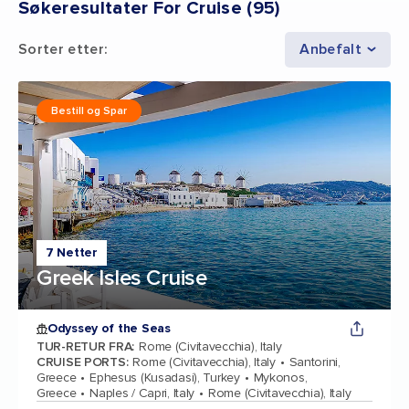
Søkeresultater For Cruise
(
95
)
Sorter etter
:
Anbefalt
Bestill og Spar
7 Netter
Greek Isles Cruise
Odyssey of the Seas
TUR-RETUR FRA
:
Rome (Civitavecchia), Italy
CRUISE PORTS
:
Rome (Civitavecchia), Italy
Santorini,
Greece
Ephesus (Kusadasi), Turkey
Mykonos,
Greece
Naples / Capri, Italy
Rome (Civitavecchia), Italy