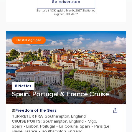
Se reiseruten
Startpris i NOK, gyldig May 9, 2027 Skatter og
avgifter inkludert.*
Bestill og Spar
8 Netter
Spain, Portugal & France Cruise
Freedom of the Seas
TUR-RETUR FRA
:
Southampton, England
CRUISE PORTS
:
Southampton, England
Vigo,
Spain
Lisbon, Portugal
La Coruna, Spain
Paris (Le
Havre), France
Southampton, England