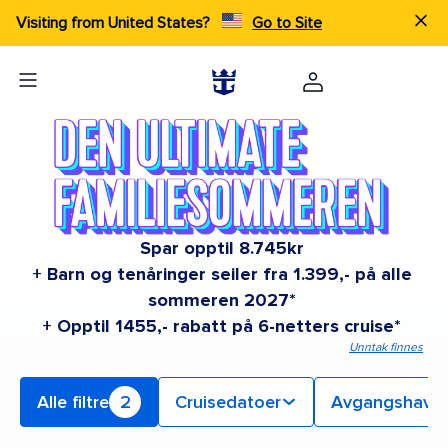
Visiting from United States?
Go to Site
Spar opptil 8.745kr
+ Barn og tenåringer seiler fra 1.399,- på alle
sommeren 2027*
+ Opptil 1455,- rabatt på 6-netters cruise*
Unntak finnes
Alle filtre
2
Cruisedatoer
Avgangshavn