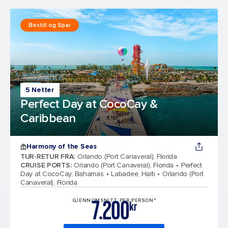
Bestill og Spar
5 Netter
Perfect Day at CocoCay &
Caribbean
Harmony of the Seas
TUR-RETUR FRA
:
Orlando (Port Canaveral), Florida
CRUISE PORTS
:
Orlando (Port Canaveral), Florida
Perfect
Day at CocoCay, Bahamas
Labadee, Haiti
Orlando (Port
Canaveral), Florida
7.200
GJENNOMSNITT PER PERSON*
kr