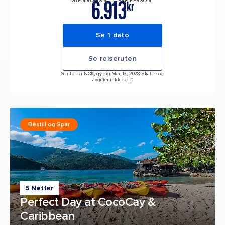
6.913
GJENNOMSNITT PER PERSON*
kr
Se 1 dato
Se reiseruten
Startpris i NOK, gyldig Mar 13, 2028 Skatter og
avgifter inkludert.*
Bestill og Spar
5 Netter
Perfect Day at CocoCay &
Caribbean