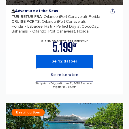
Adventure of the Seas
TUR-RETUR FRA
:
Orlando (Port Canaveral), Florida
CRUISE PORTS
:
Orlando (Port Canaveral),
Florida
Labadee, Haiti
Perfect Day at CocoCay,
Bahamas
Orlando (Port Canaveral), Florida
5.199
GJENNOMSNITT PER PERSON*
kr
Se 12 datoer
Se reiseruten
Startpris i NOK, gyldig Jan 21, 2028 Skatter og
avgifter inkludert.*
Bestill og Spar