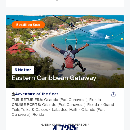
Bestill og Spar
5 Netter
Eastern Caribbean Getaway
Adventure of the Seas
TUR-RETUR FRA
:
Orlando (Port Canaveral), Florida
CRUISE PORTS
:
Orlando (Port Canaveral), Florida
Grand
Turk, Turks & Caicos
Labadee, Haiti
Orlando (Port
Canaveral), Florida
GJENNOMSNITT PER PERSON*
kr