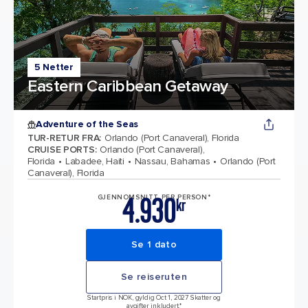
5 Netter
Eastern Caribbean Getaway
Adventure of the Seas
TUR-RETUR FRA
:
Orlando (Port Canaveral), Florida
CRUISE PORTS
:
Orlando (Port Canaveral),
Florida
Labadee, Haiti
Nassau, Bahamas
Orlando (Port
Canaveral), Florida
4.930
GJENNOMSNITT PER PERSON*
kr
Se 1 dato
Se reiseruten
Startpris i NOK, gyldig Oct 1, 2027 Skatter og
avgifter inkludert.*