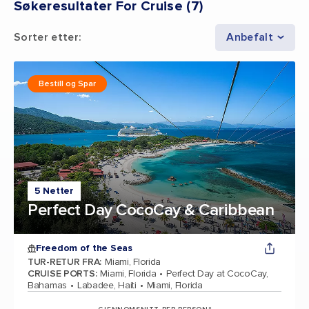
Søkeresultater For Cruise
(
7
)
Sorter etter
:
Anbefalt
Bestill og Spar
5 Netter
Perfect Day CocoCay & Caribbean
Freedom of the Seas
TUR-RETUR FRA
:
Miami, Florida
CRUISE PORTS
:
Miami, Florida
Perfect Day at CocoCay,
Bahamas
Labadee, Haiti
Miami, Florida