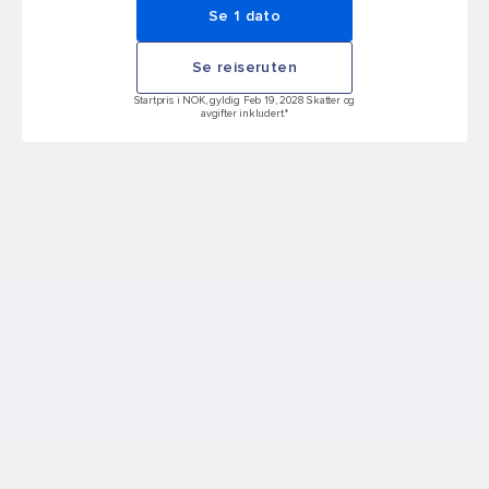
Se 1 dato
Se reiseruten
Startpris i NOK, gyldig Feb 19, 2028 Skatter og
avgifter inkludert.*