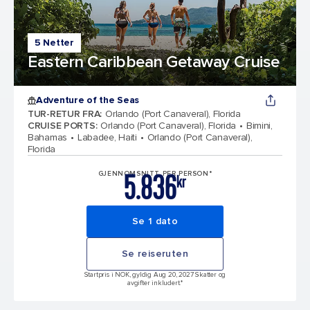
5 Netter
Eastern Caribbean Getaway Cruise
Adventure of the Seas
TUR-RETUR FRA
:
Orlando (Port Canaveral), Florida
CRUISE PORTS
:
Orlando (Port Canaveral), Florida
Bimini,
Bahamas
Labadee, Haiti
Orlando (Port Canaveral),
Florida
5.836
GJENNOMSNITT PER PERSON*
kr
Se 1 dato
Se reiseruten
Startpris i NOK, gyldig Aug 20, 2027 Skatter og
avgifter inkludert.*