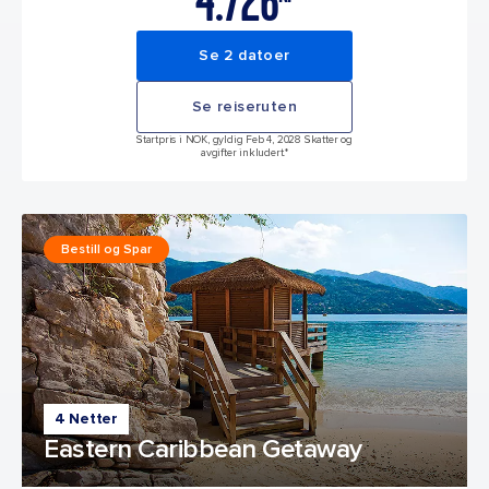
4.726
Se 2 datoer
Se reiseruten
Startpris i NOK, gyldig Feb 4, 2028 Skatter og
avgifter inkludert.*
Bestill og Spar
4 Netter
Eastern Caribbean Getaway