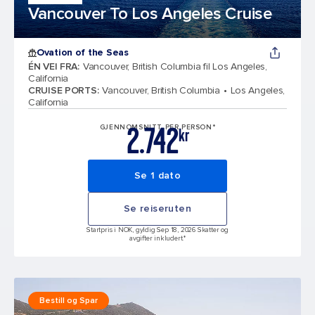
Vancouver To Los Angeles Cruise
Ovation of the Seas
ÉN VEI FRA
:
Vancouver, British Columbia fil Los Angeles,
California
CRUISE PORTS
:
Vancouver, British Columbia
Los Angeles,
California
2.742
GJENNOMSNITT PER PERSON*
kr
Se 1 dato
Se reiseruten
Startpris i NOK, gyldig Sep 18, 2026 Skatter og
avgifter inkludert.*
Bestill og Spar