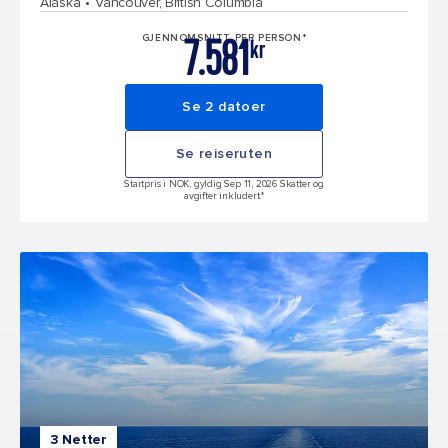
Alaska
Vancouver, British Columbia
7.581
GJENNOMSNITT PER PERSON*
kr
Se 2 datoer
Se reiseruten
Startpris i NOK, gyldig Sep 11, 2026 Skatter og
avgifter inkludert.*
3 Netter