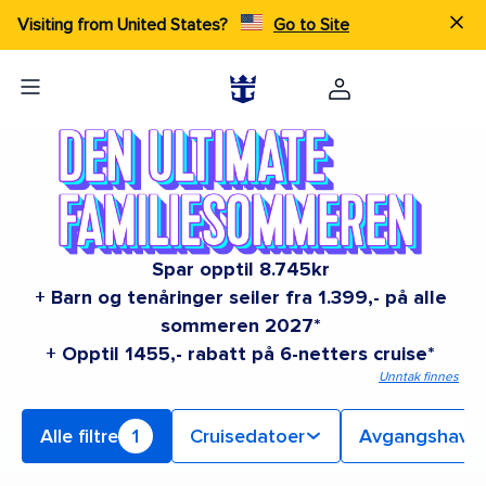
Visiting from United States?
Go to Site
Spar opptil 8.745kr
+ Barn og tenåringer seiler fra 1.399,- på alle
sommeren 2027*
+ Opptil 1455,- rabatt på 6-netters cruise*
Unntak finnes
Alle filtre
1
Cruisedatoer
Avgangshavn