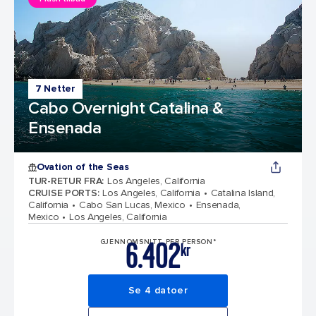
7 Netter
Cabo Overnight Catalina &
Ensenada
Ovation of the Seas
TUR-RETUR FRA
:
Los Angeles, California
CRUISE PORTS
:
Los Angeles, California
Catalina Island,
California
Cabo San Lucas, Mexico
Ensenada,
Mexico
Los Angeles, California
6.402
GJENNOMSNITT PER PERSON*
kr
Se 4 datoer