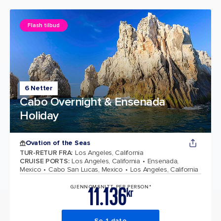
Flash tilbud
6 Netter
Cabo Overnight & Ensenada
Holiday
Ovation of the Seas
TUR-RETUR FRA
:
Los Angeles, California
CRUISE PORTS
:
Los Angeles, California
Ensenada,
Mexico
Cabo San Lucas, Mexico
Los Angeles, California
11.136
GJENNOMSNITT PER PERSON*
kr
Se 1 dato