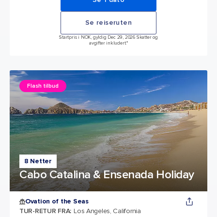
Se reiseruten
Startpris i NOK, gyldig Dec 29, 2026 Skatter og
avgifter inkludert.*
Flash tilbud
8 Netter
Cabo Catalina & Ensenada Holiday
Ovation of the Seas
TUR-RETUR FRA
:
Los Angeles, California