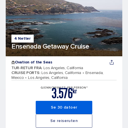
4 Netter
Ensenada Getaway Cruise
Ovation of the Seas
TUR-RETUR FRA
:
Los Angeles, California
CRUISE PORTS
:
Los Angeles, California
Ensenada,
Mexico
Los Angeles, California
3.576
GJENNOMSNITT PER PERSON*
kr
Se 30 datoer
Se reiseruten