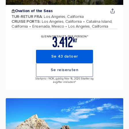
Ovation of the Seas
TUR-RETUR FRA
:
Los Angeles, California
CRUISE PORTS
:
Los Angeles, California
Catalina Island,
California
Ensenada, Mexico
Los Angeles, California
3.412
GJENNOMSNITT PER PERSON*
kr
Se 43 datoer
Se reiseruten
Startpris i NOK, gyldig Nov 16, 2026 Skatter og
avgifter inkludert.*