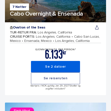
7 Netter
Cabo Overnight & Ensenada
Ovation of the Seas
TUR-RETUR FRA
:
Los Angeles, California
CRUISE PORTS
:
Los Angeles, California
Cabo San Lucas,
Mexico
Ensenada, Mexico
Los Angeles, California
6.133
GJENNOMSNITT PER PERSON*
kr
Se 2 datoer
Se reiseruten
Startpris i NOK, gyldig Jan 29, 2027 Skatter og
avgifter inkludert.*
Flash tilbud