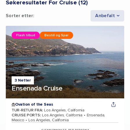
Søkeresultater For Cruise
(
12
)
Sorter etter
:
Anbefalt
Flash tilbud
Bestill og Spar
3 Netter
Ensenada Cruise
Ovation of the Seas
TUR-RETUR FRA
:
Los Angeles, California
CRUISE PORTS
:
Los Angeles, California
Ensenada,
Mexico
Los Angeles, California