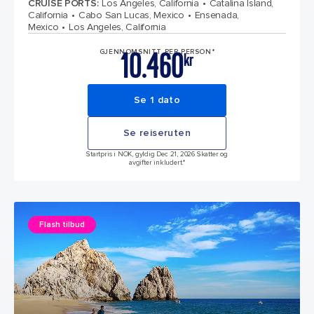
CRUISE PORTS
:
Los Angeles, California
Catalina Island,
California
Cabo San Lucas, Mexico
Ensenada,
Mexico
Los Angeles, California
10.460
GJENNOMSNITT PER PERSON*
kr
Se 1 dato
Se reiseruten
Startpris i NOK, gyldig Dec 21, 2026 Skatter og
avgifter inkludert.*
Flash tilbud