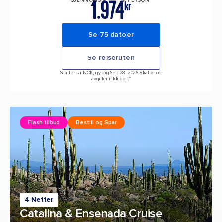
1.974
GJENNOMSNITT PER PERSON*
kr
Se 75 datoer
Se reiseruten
Startpris i NOK, gyldig Sep 28, 2026 Skatter og
avgifter inkludert.*
Flash tilbud
Bestill og Spar
4 Netter
Catalina & Ensenada Cruise