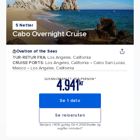
5 Netter
Cabo Overnight Cruise
Ovation of the Seas
TUR-RETUR FRA
:
Los Angeles, California
CRUISE PORTS
:
Los Angeles, California
Cabo San Lucas,
Mexico
Los Angeles, California
4.941
GJENNOMSNITT PER PERSON*
kr
Se 1 dato
Se reiseruten
Startpris i NOK, gyldig Oct 4, 2026 Skatter og
avgifter inkludert.*