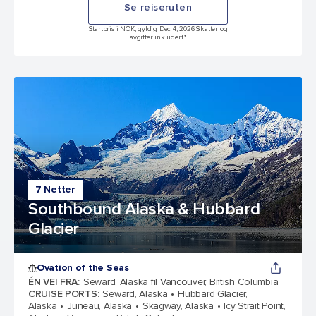
Se reiseruten
Startpris i NOK, gyldig Dec 4, 2026 Skatter og
avgifter inkludert.*
7 Netter
Southbound Alaska & Hubbard
Glacier
Ovation of the Seas
ÉN VEI FRA
:
Seward, Alaska fil Vancouver, British Columbia
CRUISE PORTS
:
Seward, Alaska
Hubbard Glacier,
Alaska
Juneau, Alaska
Skagway, Alaska
Icy Strait Point,