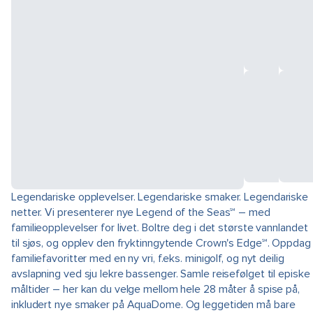
Legendariske opplevelser. Legendariske smaker. Legendariske
netter. Vi presenterer nye Legend of the Seas℠ – med
familieopplevelser for livet. Boltre deg i det største vannlandet
til sjøs, og opplev den fryktinngytende Crown's Edge℠. Oppdag
familiefavoritter med en ny vri, f.eks. minigolf, og nyt deilig
avslapning ved sju lekre bassenger. Samle reisefølget til episke
måltider – her kan du velge mellom hele 28 måter å spise på,
inkludert nye smaker på AquaDome. Og leggetiden må bare