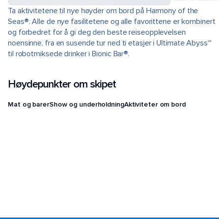
Ta aktivitetene til nye høyder om bord på Harmony of the
Seas®. Alle de nye fasilitetene og alle favorittene er kombinert
og forbedret for å gi deg den beste reiseopplevelsen
noensinne, fra en susende tur ned ti etasjer i Ultimate Abyss℠
til robotmiksede drinker i Bionic Bar®.
Høydepunkter om skipet
Mat og barer
Show og underholdning
Aktiviteter om bord