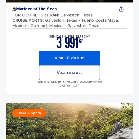
Mariner of the Seas
TUR OCH RETUR FRÅN
:
Galveston, Texas
CRUISE PORTS
:
Galveston, Texas
Puerto Costa Maya,
Mexico
Cozumel, Mexico
Galveston, Texas
3 991
GENOMSN. PER PERSON*
kr
Visa 10 datum
Visa resrutt
Från-pris i SEK, gäller för Okt 3, 2026 Skatter och
avgifter ingår.*
Boka & Spara