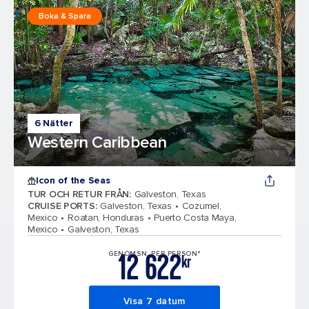
Boka & Spara
6 Nätter
Western Caribbean
Icon of the Seas
TUR OCH RETUR FRÅN
:
Galveston, Texas
CRUISE PORTS
:
Galveston, Texas
Cozumel,
Mexico
Roatan, Honduras
Puerto Costa Maya,
Mexico
Galveston, Texas
12 622
GENOMSN. PER PERSON*
kr
Visa 7 datum