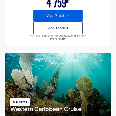
4 759
kr
Visa 7 datum
Visa resrutt
Från-pris i SEK, gäller för Okt 26, 2026 Skatter och
avgifter ingår.*
5 Nätter
Western Caribbean Cruise