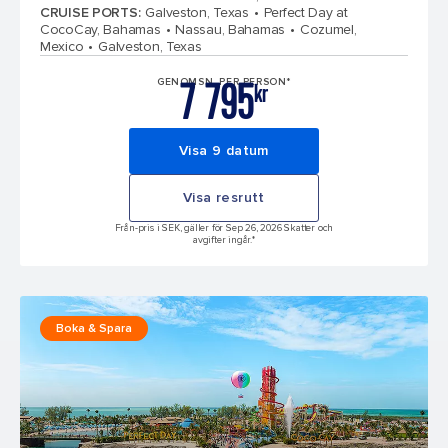
CRUISE PORTS
:
Galveston, Texas
Perfect Day at
CocoCay, Bahamas
Nassau, Bahamas
Cozumel,
Mexico
Galveston, Texas
7 795
GENOMSN. PER PERSON*
kr
Visa 9 datum
Visa resrutt
Från-pris i SEK, gäller för Sep 26, 2026 Skatter och
avgifter ingår.*
Boka & Spara