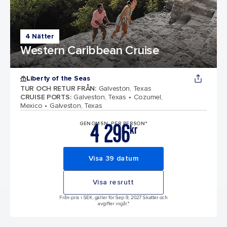
4 Nätter
Western Caribbean Cruise
Liberty of the Seas
TUR OCH RETUR FRÅN
:
Galveston, Texas
CRUISE PORTS
:
Galveston, Texas
Cozumel,
Mexico
Galveston, Texas
4 296
GENOMSN. PER PERSON*
kr
Visa 39 datum
Visa resrutt
Från-pris i SEK, gäller för Sep 9, 2027 Skatter och
avgifter ingår.*