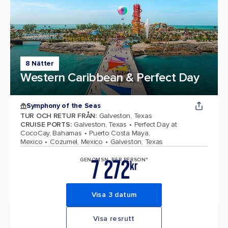
8 Nätter
Western Caribbean & Perfect Day
Symphony of the Seas
TUR OCH RETUR FRÅN
:
Galveston, Texas
CRUISE PORTS
:
Galveston, Texas
Perfect Day at
CocoCay, Bahamas
Puerto Costa Maya,
Mexico
Cozumel, Mexico
Galveston, Texas
7 272
GENOMSN. PER PERSON*
kr
Visa 3 datum
Visa resrutt