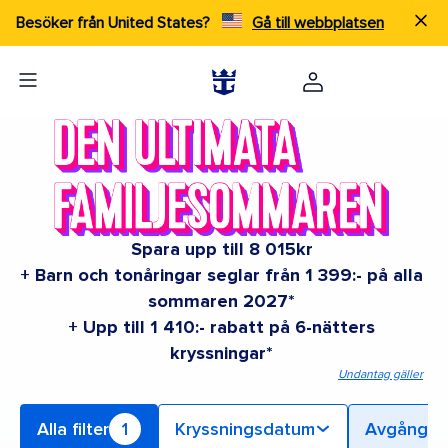
Besöker från United States?
Gå till webbplatsen
Spara upp till 8 015kr
+ Barn och tonåringar seglar från 1 399:- på alla
sommaren 2027*
+ Upp till 1 410:- rabatt på 6-nätters
kryssningar*
Undantag gäller
Alla filter
1
Kryssningsdatum
Avgångs