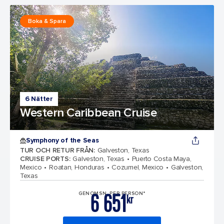
Boka & Spara
6 Nätter
Western Caribbean Cruise
Symphony of the Seas
TUR OCH RETUR FRÅN
:
Galveston, Texas
CRUISE PORTS
:
Galveston, Texas
Puerto Costa Maya,
Mexico
Roatan, Honduras
Cozumel, Mexico
Galveston,
Texas
6 651
GENOMSN. PER PERSON*
kr