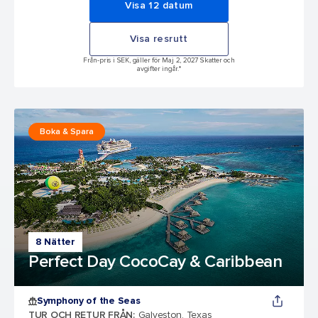
Visa 12 datum
Visa resrutt
Från-pris i SEK, gäller för Maj 2, 2027 Skatter och
avgifter ingår.*
Boka & Spara
8 Nätter
Perfect Day CocoCay & Caribbean
Symphony of the Seas
TUR OCH RETUR FRÅN
:
Galveston, Texas