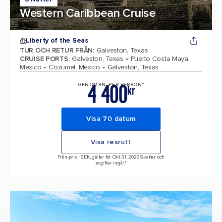
Western Caribbean Cruise
Liberty of the Seas
TUR OCH RETUR FRÅN
:
Galveston, Texas
CRUISE PORTS
:
Galveston, Texas
Puerto Costa Maya,
Mexico
Cozumel, Mexico
Galveston, Texas
4 400
GENOMSN. PER PERSON*
kr
Visa 70 datum
Visa resrutt
Från-pris i SEK, gäller för Okt 31, 2026 Skatter och
avgifter ingår.*