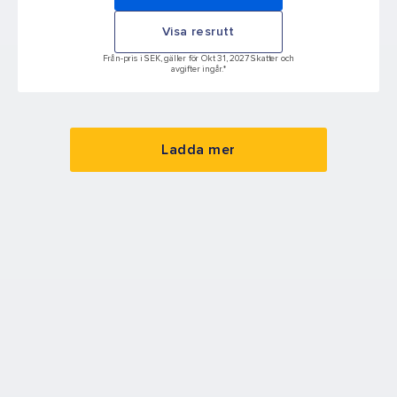
Visa resrutt
Från-pris i SEK, gäller för Okt 31, 2027 Skatter och
avgifter ingår.*
Ladda mer