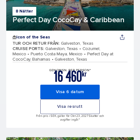
8 Nätter
Perfect Day CocoCay & Caribbean
Icon of the Seas
TUR OCH RETUR FRÅN
:
Galveston, Texas
CRUISE PORTS
:
Galveston, Texas
Cozumel,
Mexico
Puerto Costa Maya, Mexico
Perfect Day at
CocoCay, Bahamas
Galveston, Texas
16 460
GENOMSN. PER PERSON*
kr
Visa 6 datum
Visa resrutt
Från-pris i SEK, gäller för Okt 23, 2027 Skatter och
avgifter ingår.*