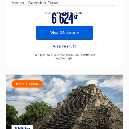
Mexico
Galveston, Texas
6 624
GENOMSN. PER PERSON*
kr
Visa 28 datum
Visa resrutt
Från-pris i SEK, gäller för Jan 10, 2027 Skatter och
avgifter ingår.*
Boka & Spara
5 Nätter