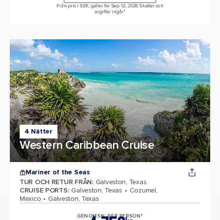
Från-pris i SEK, gäller för Sep 12, 2026 Skatter och
avgifter ingår.*
4 Nätter
Western Caribbean Cruise
Mariner of the Seas
TUR OCH RETUR FRÅN
:
Galveston, Texas
CRUISE PORTS
:
Galveston, Texas
Cozumel,
Mexico
Galveston, Texas
GENOMSN. PER PERSON*