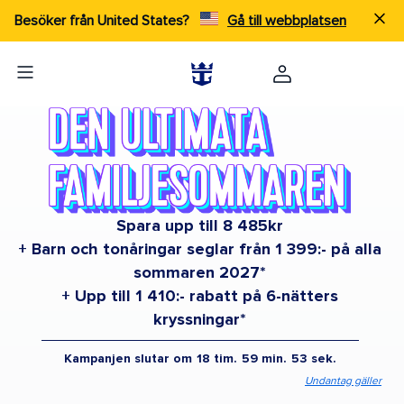
Besöker från United States?
Gå till webbplatsen
Spara upp till 8 485kr
+ Barn och tonåringar seglar från 1 399:- på alla
sommaren 2027*
+ Upp till 1 410:- rabatt på 6-nätters
kryssningar*
Kampanjen slutar om
18
tim.
59
min.
53
sek.
Undantag gäller