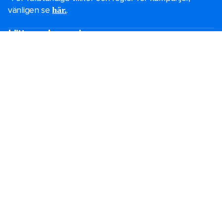
vänligen se
.
här.
Hitta en kryssning
Black Friday-erbjudanden
Sista minuten-kryssningar
Korta kryssningar
Kryssningar över jul och nyår
Kryssningar 2026-2027
Kryssningsguide
De största kryssningsfartygen
Familjesemester
Bröllop på kryssning
Temakryssningar
Grupper
Särskilda behov
Destinationer
Populära avresehamnar
Planera din kryssning