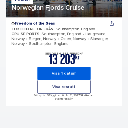
Norwegian Fjords Cruise
Freedom of the Seas
TUR OCH RETUR FRÅN
:
Southampton, England
CRUISE PORTS
:
Southampton, England
Haugesund,
Norway
Bergen, Norway
Olden, Norway
Stavanger,
Norway
Southampton, England
13 203
GENOMSN. PER PERSON*
kr
Visa 1 datum
Visa resrutt
Från-pris i SEK, gäller för Jul 11, 2027 Skatter och
avgifter ingår.*