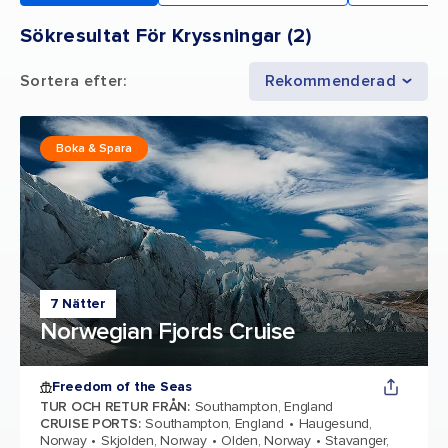
Sökresultat För Kryssningar
(
2
)
Sortera efter
:
Rekommenderad
Boka & Spara
7 Nätter
Norwegian Fjords Cruise
Freedom of the Seas
TUR OCH RETUR FRÅN
:
Southampton, England
CRUISE PORTS
:
Southampton, England
Haugesund,
Norway
Skjolden, Norway
Olden, Norway
Stavanger,