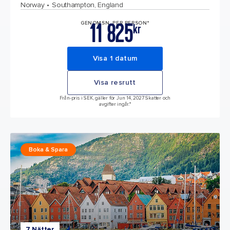
Norway
Southampton, England
11 825
GENOMSN. PER PERSON*
kr
Visa 1 datum
Visa resrutt
Från-pris i SEK, gäller för Jun 14, 2027 Skatter och
avgifter ingår.*
Boka & Spara
7 Nätter