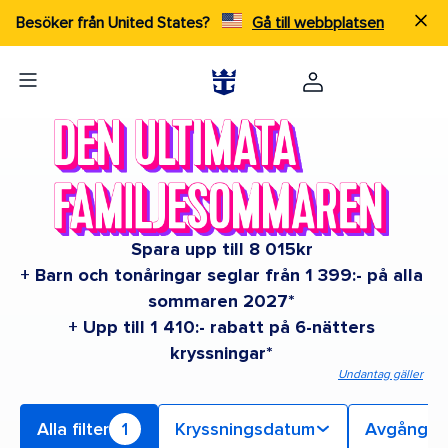
Besöker från United States?
Gå till webbplatsen
Spara upp till 8 015kr
+ Barn och tonåringar seglar från 1 399:- på alla
sommaren 2027*
+ Upp till 1 410:- rabatt på 6-nätters
kryssningar*
Undantag gäller
Alla filter
1
Kryssningsdatum
Avgångs