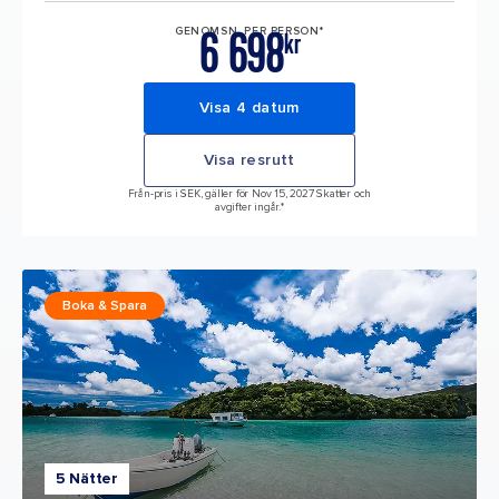
6 698
GENOMSN. PER PERSON*
kr
Visa 4 datum
Visa resrutt
Från-pris i SEK, gäller för Nov 15, 2027 Skatter och
avgifter ingår.*
Boka & Spara
5 Nätter