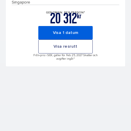
Singapore
20 312
GENOMSN. PER PERSON*
kr
Visa 1 datum
Visa resrutt
Från-pris i SEK, gäller för Feb 25, 2027 Skatter och
avgifter ingår.*