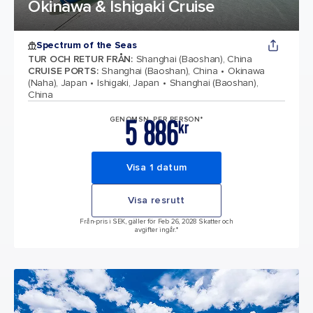
Okinawa & Ishigaki Cruise
Spectrum of the Seas
TUR OCH RETUR FRÅN
:
Shanghai (Baoshan), China
CRUISE PORTS
:
Shanghai (Baoshan), China
Okinawa
(Naha), Japan
Ishigaki, Japan
Shanghai (Baoshan),
China
5 886
GENOMSN. PER PERSON*
kr
Visa 1 datum
Visa resrutt
Från-pris i SEK, gäller för Feb 26, 2028 Skatter och
avgifter ingår.*