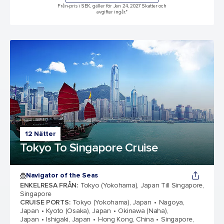
Från-pris i SEK, gäller för Jan 24, 2027 Skatter och
avgifter ingår.*
12 Nätter
Tokyo To Singapore Cruise
Navigator of the Seas
ENKELRESA FRÅN
:
Tokyo (Yokohama), Japan Till Singapore,
Singapore
CRUISE PORTS
:
Tokyo (Yokohama), Japan
Nagoya,
Japan
Kyoto (Osaka), Japan
Okinawa (Naha),
Japan
Ishigaki, Japan
Hong Kong, China
Singapore,