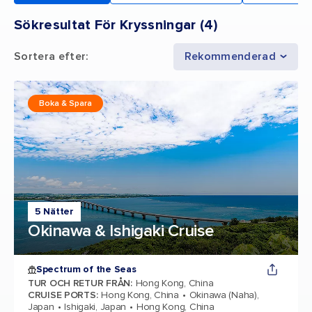
Sökresultat För Kryssningar
(
4
)
Sortera efter
:
Rekommenderad
Boka & Spara
5 Nätter
Okinawa & Ishigaki Cruise
Spectrum of the Seas
TUR OCH RETUR FRÅN
:
Hong Kong, China
CRUISE PORTS
:
Hong Kong, China
Okinawa (Naha),
Japan
Ishigaki, Japan
Hong Kong, China