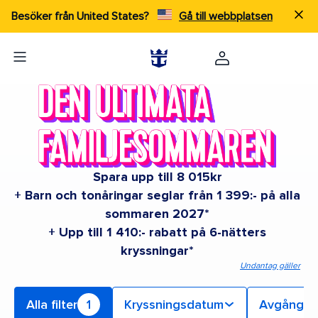
Besöker från United States?
Gå till webbplatsen
Spara upp till 8 015kr
+ Barn och tonåringar seglar från 1 399:- på alla
sommaren 2027*
+ Upp till 1 410:- rabatt på 6-nätters
kryssningar*
Undantag gäller
Alla filter
1
Kryssningsdatum
Avgångs