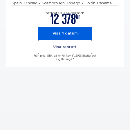
Spain, Trinidad
Scarborough, Tobago
Colón, Panama
12 378
GENOMSN. PER PERSON*
kr
Visa 1 datum
Visa resrutt
Från-pris i SEK, gäller för Nov 14, 2026 Skatter och
avgifter ingår.*