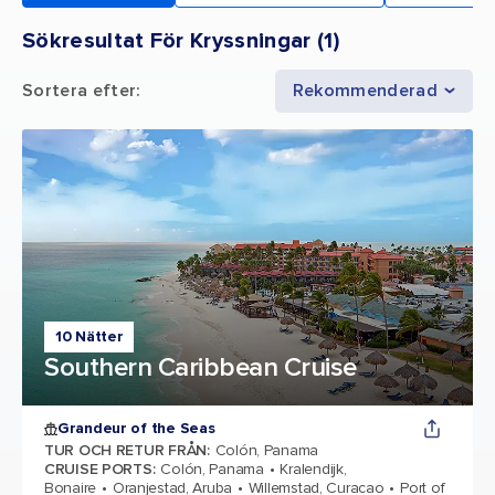
Sökresultat För Kryssningar
(
1
)
Sortera efter
:
Rekommenderad
10 Nätter
Southern Caribbean Cruise
Grandeur of the Seas
TUR OCH RETUR FRÅN
:
Colón, Panama
CRUISE PORTS
:
Colón, Panama
Kralendijk,
Bonaire
Oranjestad, Aruba
Willemstad, Curacao
Port of