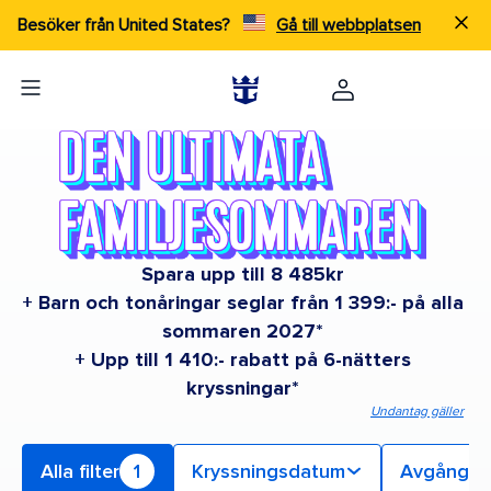
Besöker från United States?
Gå till webbplatsen
Spara upp till 8 485kr
+ Barn och tonåringar seglar från 1 399:- på alla
sommaren 2027*
+ Upp till 1 410:- rabatt på 6-nätters
kryssningar*
Undantag gäller
Alla filter
1
Kryssningsdatum
Avgångs