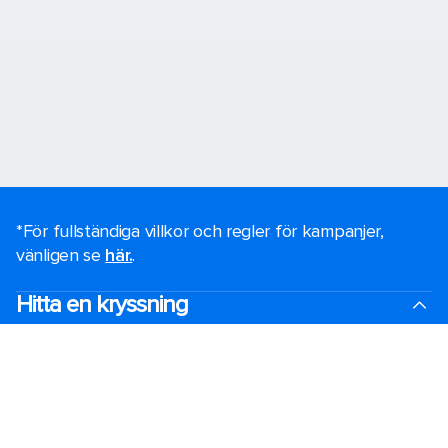
*För fullständiga villkor och regler för kampanjer,
vänligen se
här.
.
Hitta en kryssning
Black Friday-erbjudanden
Sista minuten-kryssningar
Korta kryssningar
Kryssningar över jul och nyår
Kryssningar 2026-2027
Kryssningsguide