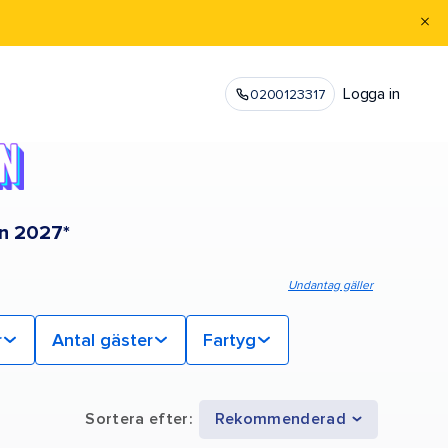
Logga in
0200123317
en 2027*
Undantag gäller
r
Antal gäster
Fartyg
Sortera efter
:
Rekommenderad