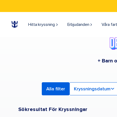
Find a Cruise | Search the Best Cruises for 2026 & 2027
Hitta kryssning
Erbjudanden
Våra far
+ Barn o
Alla filter
Kryssningsdatum
Sökresultat För Kryssningar