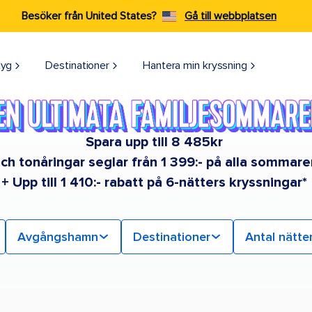
Besöker från United States?
Gå till webbplatsen
tyg
Destinationer
Hantera min kryssning
Spara upp till 8 485kr
ch tonåringar seglar från 1 399:- på alla sommar
+ Upp till 1 410:- rabatt på 6-nätters kryssningar*
Avgångshamn
Destinationer
Antal nätte