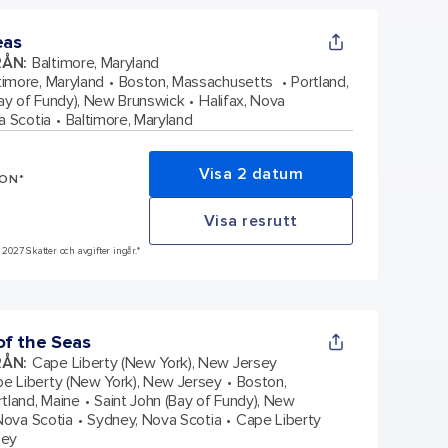
eas
RÅN
:
Baltimore, Maryland
timore, Maryland
Boston, Massachusetts
Portland,
Bay of Fundy), New Brunswick
Halifax, Nova
a Scotia
Baltimore, Maryland
Visa 2 datum
SON*
Visa resrutt
, 2027 Skatter och avgifter ingår.*
f the Seas
RÅN
:
Cape Liberty (New York), New Jersey
e Liberty (New York), New Jersey
Boston,
rtland, Maine
Saint John (Bay of Fundy), New
 Nova Scotia
Sydney, Nova Scotia
Cape Liberty
sey