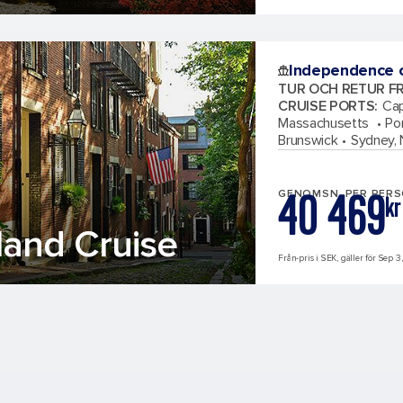
Independence o
TUR OCH RETUR F
CRUISE PORTS
:
Cap
Massachusetts
Po
Brunswick
Sydney, 
40 469
GENOMSN. PER PER
kr
and Cruise
Från-pris i SEK, gäller för Sep 3