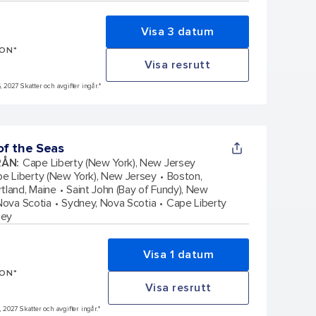
Visa 3 datum
SON*
Visa resrutt
, 2027 Skatter och avgifter ingår.*
f the Seas
RÅN
:
Cape Liberty (New York), New Jersey
e Liberty (New York), New Jersey
Boston,
rtland, Maine
Saint John (Bay of Fundy), New
 Nova Scotia
Sydney, Nova Scotia
Cape Liberty
sey
Visa 1 datum
SON*
Visa resrutt
, 2027 Skatter och avgifter ingår.*