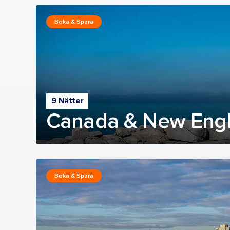
Boka & Spara
9 Nätter
Canada & New Engl
Boka & Spara