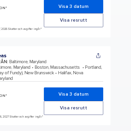
Visa 3 datum
SON*
Visa resrutt
, 2026 Skatter och avgifter ingår.*
eas
RÅN
:
Baltimore, Maryland
timore, Maryland
Boston, Massachusetts
Portland,
Bay of Fundy), New Brunswick
Halifax, Nova
aryland
Visa 3 datum
SON*
Visa resrutt
6, 2027 Skatter och avgifter ingår.*