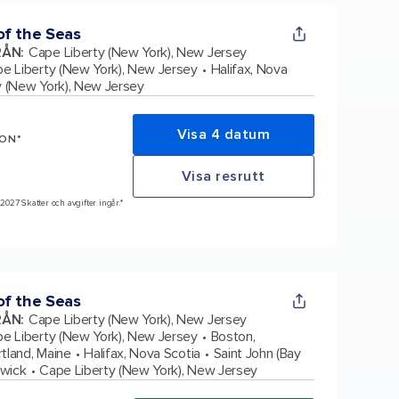
f the Seas
RÅN
:
Cape Liberty (New York), New Jersey
e Liberty (New York), New Jersey
Halifax, Nova
y (New York), New Jersey
Visa 4 datum
SON*
Visa resrutt
 2027 Skatter och avgifter ingår.*
f the Seas
RÅN
:
Cape Liberty (New York), New Jersey
e Liberty (New York), New Jersey
Boston,
rtland, Maine
Halifax, Nova Scotia
Saint John (Bay
swick
Cape Liberty (New York), New Jersey