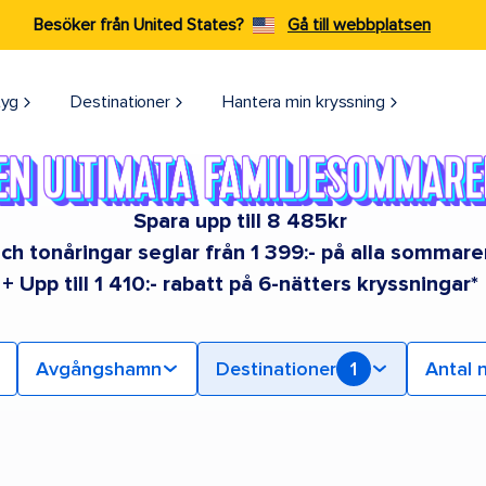
Besöker från United States?
Gå till webbplatsen
tyg
Destinationer
Hantera min kryssning
Spara upp till 8 485kr
ch tonåringar seglar från 1 399:- på alla sommar
+ Upp till 1 410:- rabatt på 6-nätters kryssningar*
Avgångshamn
Destinationer
1
Antal 