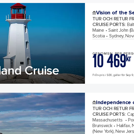
Vision of the S
TUR OCH RETUR F
CRUISE PORTS
:
Bal
Maine
Saint John (
Scotia
Sydney, Nov
10 469
GENOMSN. PER PER
kr
and Cruise
Från-pris i SEK, gäller för Sep 9
Independence o
TUR OCH RETUR F
CRUISE PORTS
:
Cap
Massachusetts
Po
Brunswick
Halifax,
(New York), New Jer