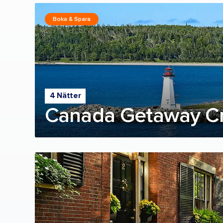
Boka & Spara
4 Nätter
Canada Getaway Cr