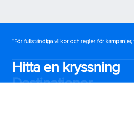
*För fullständiga villkor och regler för kampanjer
Hitta en kryssning
Destinationer
Populära avreseha
Planera din kryssnin