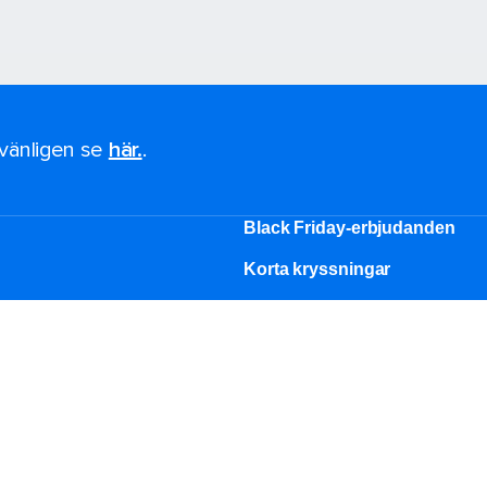
, vänligen se
här.
.
Black Friday-erbjudanden
Korta kryssningar
Kryssningar 2026-2027
mnar
De största kryssningsfartyge
Bröllop på kryssning
g
Grupper