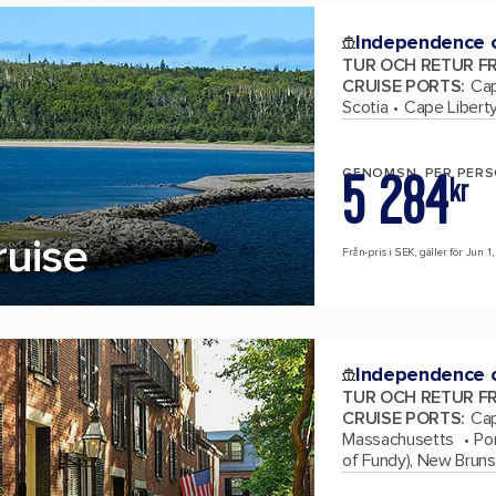
Independence o
TUR OCH RETUR F
CRUISE PORTS
:
Cap
Scotia
Cape Libert
5 284
GENOMSN. PER PER
kr
uise
Från-pris i SEK, gäller för Jun 1,
Independence o
TUR OCH RETUR F
CRUISE PORTS
:
Cap
Massachusetts
Po
of Fundy), New Brun