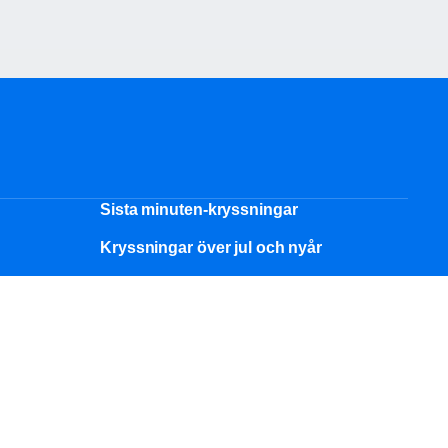
Sista minuten-kryssningar
Kryssningar över jul och nyår
Kryssningsguide
n
Familjesemester
Temakryssningar
Särskilda behov