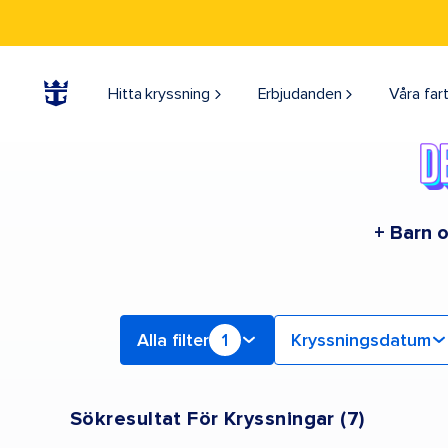
Sök efter Kanada och New England -kryssningar | Sök kryssningar för 2026 och 2027
Hitta kryssning
Erbjudanden
Våra far
+ Barn o
Alla filter
1
Kryssningsdatum
Sökresultat För Kryssningar
(
7
)