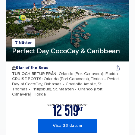
7 Nätter
Perfect Day CocoCay & Caribbean
Star of the Seas
TUR OCH RETUR FRÅN
:
Orlando (Port Canaveral), Florida
CRUISE PORTS
:
Orlando (Port Canaveral), Florida
Perfect
Day at CocoCay, Bahamas
Charlotte Amalie, St.
Thomas
Philipsburg, St. Maarten
Orlando (Port
Canaveral), Florida
12 519
GENOMSN. PER PERSON*
kr
Visa 33 datum