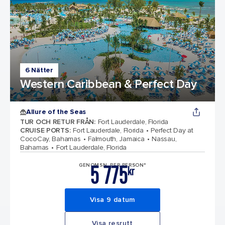
6 Nätter
Western Caribbean & Perfect Day
Allure of the Seas
TUR OCH RETUR FRÅN
:
Fort Lauderdale, Florida
CRUISE PORTS
:
Fort Lauderdale, Florida
Perfect Day at
CocoCay, Bahamas
Falmouth, Jamaica
Nassau,
Bahamas
Fort Lauderdale, Florida
5 775
GENOMSN. PER PERSON*
kr
Visa 9 datum
Visa resrutt