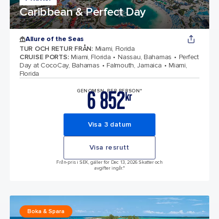
Caribbean & Perfect Day
Allure of the Seas
TUR OCH RETUR FRÅN
:
Miami, Florida
CRUISE PORTS
:
Miami, Florida
Nassau, Bahamas
Perfect
Day at CocoCay, Bahamas
Falmouth, Jamaica
Miami,
Florida
6 852
GENOMSN. PER PERSON*
kr
Visa 3 datum
Visa resrutt
Från-pris i SEK, gäller för Dec 13, 2026 Skatter och
avgifter ingår.*
Boka & Spara