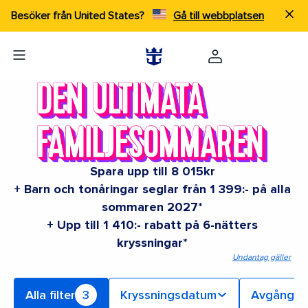
Besöker från United States?
Gå till webbplatsen
Spara upp till 8 015kr
+ Barn och tonåringar seglar från 1 399:- på alla
sommaren 2027*
+ Upp till 1 410:- rabatt på 6-nätters
kryssningar*
Undantag gäller
Alla filter
3
Kryssningsdatum
Avgångs