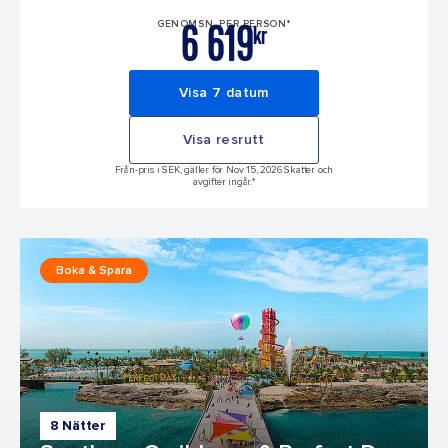
6 619
GENOMSN. PER PERSON*
kr
Visa 7 datum
Visa resrutt
Från-pris i SEK, gäller för Nov 15, 2026 Skatter och
avgifter ingår.*
Boka & Spara
8 Nätter