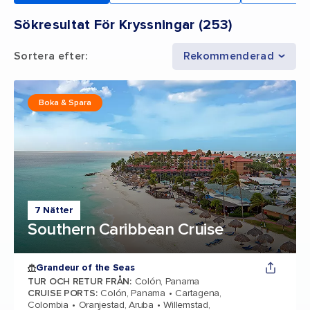
Sökresultat För Kryssningar
(
253
)
Sortera efter
:
Rekommenderad
Boka & Spara
7 Nätter
Southern Caribbean Cruise
Grandeur of the Seas
TUR OCH RETUR FRÅN
:
Colón, Panama
CRUISE PORTS
:
Colón, Panama
Cartagena,
Colombia
Oranjestad, Aruba
Willemstad,