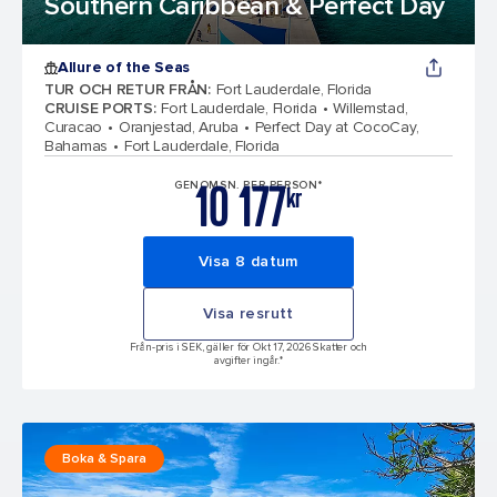
Southern Caribbean & Perfect Day
Allure of the Seas
TUR OCH RETUR FRÅN
:
Fort Lauderdale, Florida
CRUISE PORTS
:
Fort Lauderdale, Florida
Willemstad,
Curacao
Oranjestad, Aruba
Perfect Day at CocoCay,
Bahamas
Fort Lauderdale, Florida
10 177
GENOMSN. PER PERSON*
kr
Visa 8 datum
Visa resrutt
Från-pris i SEK, gäller för Okt 17, 2026 Skatter och
avgifter ingår.*
Boka & Spara