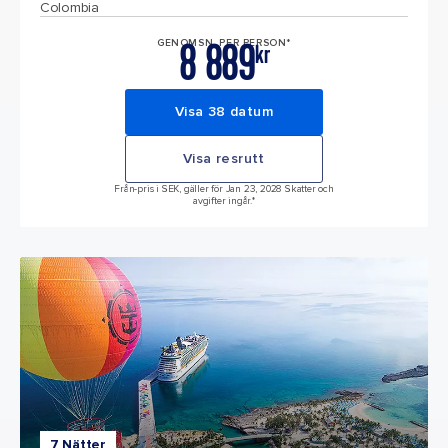
Colombia
8 889
GENOMSN. PER PERSON*
kr
Visa 38 datum
Visa resrutt
Från-pris i SEK, gäller för Jan 23, 2028 Skatter och
avgifter ingår.*
7 Nätter