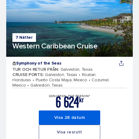
7 Nätter
Western Caribbean Cruise
Symphony of the Seas
TUR OCH RETUR FRÅN
:
Galveston, Texas
CRUISE PORTS
:
Galveston, Texas
Roatan,
Honduras
Puerto Costa Maya, Mexico
Cozumel,
Mexico
Galveston, Texas
6 624
GENOMSN. PER PERSON*
kr
Visa 28 datum
Visa resrutt