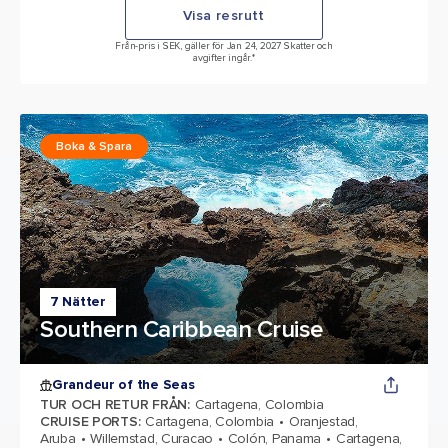
Visa resrutt
Från-pris i SEK, gäller för Jan 24, 2027 Skatter och
avgifter ingår.*
Boka & Spara
7 Nätter
Southern Caribbean Cruise
Grandeur of the Seas
TUR OCH RETUR FRÅN
:
Cartagena, Colombia
CRUISE PORTS
:
Cartagena, Colombia
Oranjestad,
Aruba
Willemstad, Curacao
Colón, Panama
Cartagena,