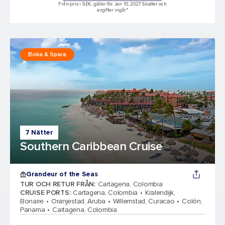
Från-pris i SEK, gäller för Jan 10, 2027 Skatter och
avgifter ingår.*
Boka & Spara
7 Nätter
Southern Caribbean Cruise
Grandeur of the Seas
TUR OCH RETUR FRÅN
:
Cartagena, Colombia
CRUISE PORTS
:
Cartagena, Colombia
Kralendijk,
Bonaire
Oranjestad, Aruba
Willemstad, Curacao
Colón,
Panama
Cartagena, Colombia