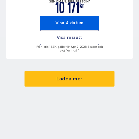
10 171
GENOMSN. PER PERSON*
kr
Visa 4 datum
Visa resrutt
Från-pris i SEK, gäller för Apr 2, 2028 Skatter och
avgifter ingår.*
Ladda mer