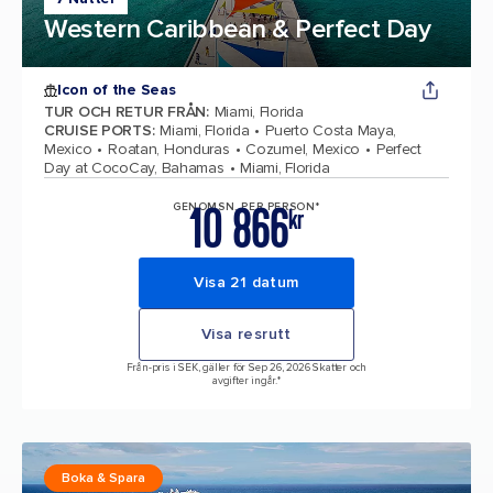
Western Caribbean & Perfect Day
Icon of the Seas
TUR OCH RETUR FRÅN
:
Miami, Florida
CRUISE PORTS
:
Miami, Florida
Puerto Costa Maya,
Mexico
Roatan, Honduras
Cozumel, Mexico
Perfect
Day at CocoCay, Bahamas
Miami, Florida
10 866
GENOMSN. PER PERSON*
kr
Visa 21 datum
Visa resrutt
Från-pris i SEK, gäller för Sep 26, 2026 Skatter och
avgifter ingår.*
Boka & Spara