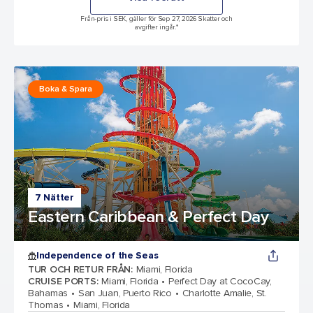
Från-pris i SEK, gäller för Sep 27, 2026 Skatter och
avgifter ingår.*
Boka & Spara
7 Nätter
Eastern Caribbean & Perfect Day
Independence of the Seas
TUR OCH RETUR FRÅN
:
Miami, Florida
CRUISE PORTS
:
Miami, Florida
Perfect Day at CocoCay,
Bahamas
San Juan, Puerto Rico
Charlotte Amalie, St.
Thomas
Miami, Florida