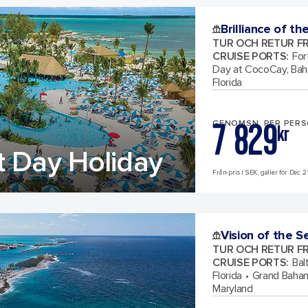
Brilliance of th
TUR OCH RETUR F
CRUISE PORTS
:
For
Day at CocoCay, Ba
Florida
7 829
GENOMSN. PER PER
kr
t Day Holiday
Från-pris i SEK, gäller för Dec 2
Vision of the S
TUR OCH RETUR F
CRUISE PORTS
:
Bal
Florida
Grand Baham
Maryland