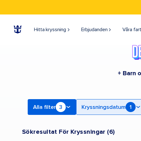
Sök efter 6 to 8 Night Bahamas -kryssningar | Sök kryssningar för 2026 och 2027
Hitta kryssning
Erbjudanden
Våra far
+ Barn o
Alla filter
3
Kryssningsdatum
1
Sökresultat För Kryssningar
(
6
)