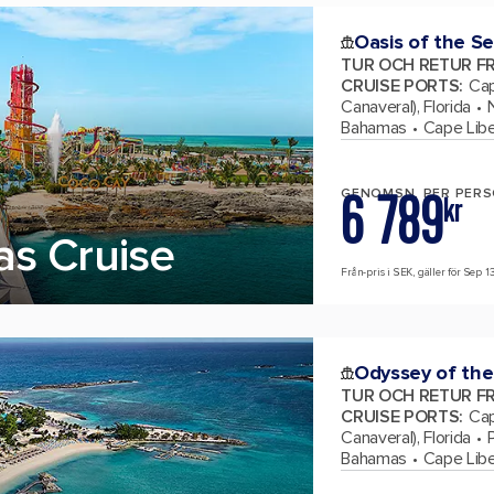
Oasis of the S
TUR OCH RETUR F
CRUISE PORTS
:
Cap
Canaveral), Florida
Bahamas
Cape Libe
6 789
GENOMSN. PER PER
kr
s Cruise
Från-pris i SEK, gäller för Sep 1
Odyssey of the
TUR OCH RETUR F
CRUISE PORTS
:
Cap
Canaveral), Florida
Bahamas
Cape Libe