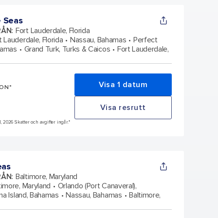
e Seas
RÅN
:
Fort Lauderdale, Florida
t Lauderdale, Florida
Nassau, Bahamas
Perfect
hamas
Grand Turk, Turks & Caicos
Fort Lauderdale,
Visa 1 datum
SON*
Visa resrutt
1, 2026 Skatter och avgifter ingår.*
eas
RÅN
:
Baltimore, Maryland
timore, Maryland
Orlando (Port Canaveral),
a Island, Bahamas
Nassau, Bahamas
Baltimore,