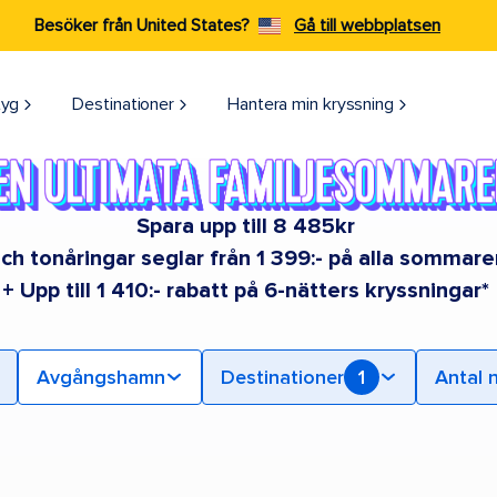
Besöker från United States?
Gå till webbplatsen
tyg
Destinationer
Hantera min kryssning
Spara upp till 8 485kr
ch tonåringar seglar från 1 399:- på alla sommar
+ Upp till 1 410:- rabatt på 6-nätters kryssningar*
Avgångshamn
Destinationer
1
Antal 