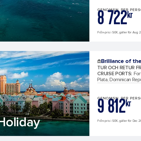
8 722
GENOMSN. PER PER
kr
Från-pris i SEK, gäller för Aug 2
Brilliance of th
TUR OCH RETUR F
CRUISE PORTS
:
For
Plata, Dominican Rep
9 812
GENOMSN. PER PER
kr
Holiday
Från-pris i SEK, gäller för Dec 2