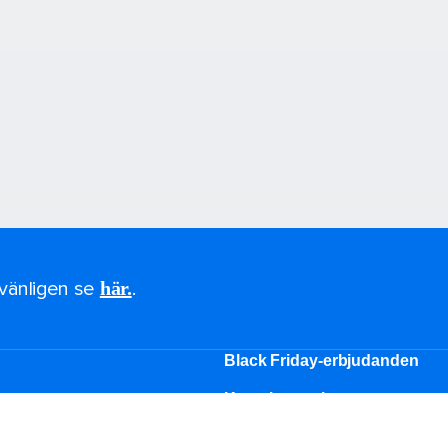
, vänligen se
här.
.
Black Friday-erbjudanden
Korta kryssningar
Kryssningar 2026-2027