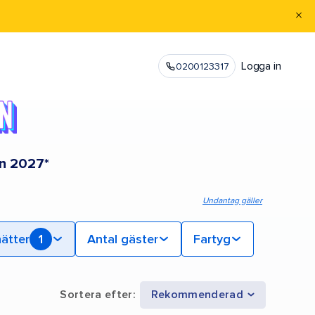
Logga in
0200123317
en 2027*
Undantag gäller
nätter
1
Antal gäster
Fartyg
Sortera efter
:
Rekommenderad