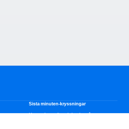
Sista minuten-kryssningar
Kryssningar över jul och nyår
Kryssningsguide