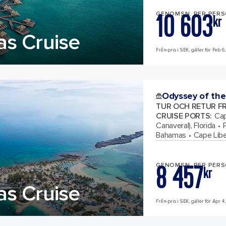
10 603
GENOMSN. PER PER
kr
s Cruise
Från-pris i SEK, gäller för Feb 6,
Odyssey of the
TUR OCH RETUR F
CRUISE PORTS
:
Cap
Canaveral), Florida
Bahamas
Cape Libe
8 457
GENOMSN. PER PER
kr
s Cruise
Från-pris i SEK, gäller för Apr 4,