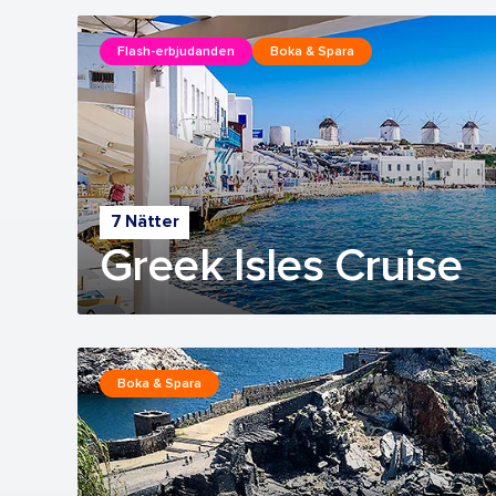
Flash-erbjudanden
Boka & Spara
7 Nätter
Greek Isles Cruise
Boka & Spara