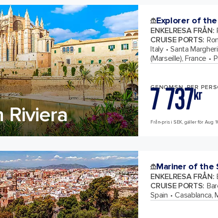
Explorer of the
ENKELRESA FRÅN
:
CRUISE PORTS
:
Rom
Italy
Santa Margherit
(Marseille), France
P
7 737
GENOMSN. PER PER
kr
h Riviera
Från-pris i SEK, gäller för Aug 1
Mariner of the
ENKELRESA FRÅN
:
CRUISE PORTS
:
Bar
Spain
Casablanca, 