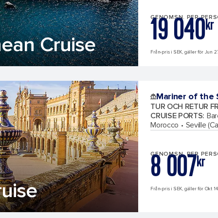
19 040
GENOMSN. PER PER
kr
ean Cruise
Från-pris i SEK, gäller för Jun 2
Mariner of the
TUR OCH RETUR F
CRUISE PORTS
:
Bar
Morocco
Seville (Ca
8 007
GENOMSN. PER PER
kr
uise
Från-pris i SEK, gäller för Okt 14