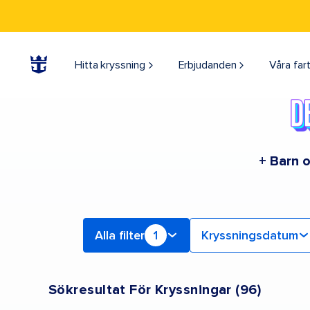
Sök efter Europa -kryssningar | Sök kryssningar för 2026 och 2027
Hitta kryssning
Erbjudanden
Våra far
+ Barn o
Alla filter
1
Kryssningsdatum
Sökresultat För Kryssningar
(
96
)