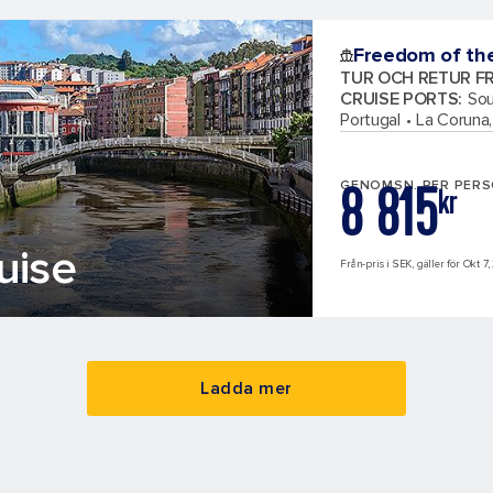
Freedom of th
TUR OCH RETUR F
CRUISE PORTS
:
Sou
Portugal
La Coruna,
8 815
GENOMSN. PER PER
kr
uise
Från-pris i SEK, gäller för Okt 7,
Ladda mer