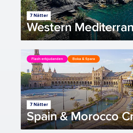
7 Nätter
Western Mediterran
Flash-erbjudanden
Boka & Spara
7 Nätter
Spain & Morocco Cr