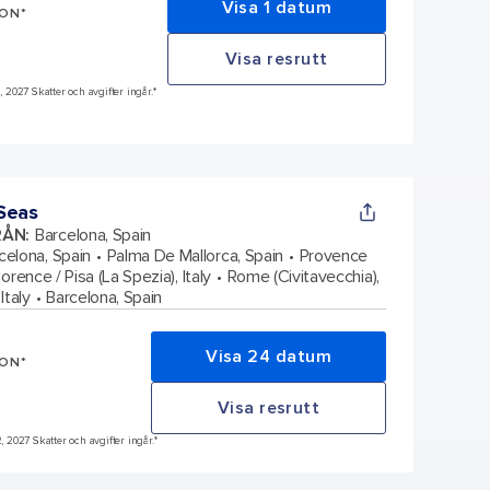
Visa 1 datum
SON*
Visa resrutt
, 2027 Skatter och avgifter ingår.*
Seas
RÅN
:
Barcelona, Spain
celona, Spain
Palma De Mallorca, Spain
Provence
lorence / Pisa (La Spezia), Italy
Rome (Civitavecchia),
Italy
Barcelona, Spain
Visa 24 datum
SON*
Visa resrutt
2, 2027 Skatter och avgifter ingår.*