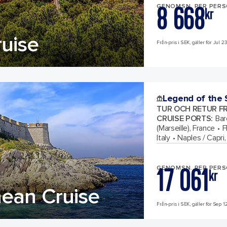
8 668
GENOMSN. PER PER
kr
uise
Från-pris i SEK, gäller för Jul 23
Legend of the 
TUR OCH RETUR F
CRUISE PORTS
:
Bar
(Marseille), France
F
Italy
Naples / Capri, 
17 061
GENOMSN. PER PER
kr
ean Cruise
Från-pris i SEK, gäller för Sep 1