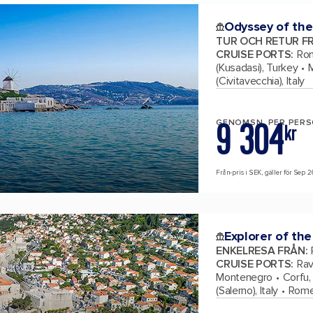
Odyssey of the
TUR OCH RETUR F
CRUISE PORTS
:
Rom
(Kusadasi), Turkey
(Civitavecchia), Italy
9 304
GENOMSN. PER PER
kr
Från-pris i SEK, gäller för Sep 2
Explorer of the
ENKELRESA FRÅN
:
CRUISE PORTS
:
Rav
Montenegro
Corfu,
(Salerno), Italy
Rome 