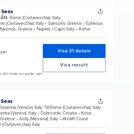
 Seas
RÅN
:
Rome (Civitavecchia), Italy
e (Civitavecchia), Italy
Santorini, Greece
Ephesus
Mykonos, Greece
Naples / Capri, Italy
Rome
Visa 31 datum
SON*
Visa resrutt
6, 2027 Skatter och avgifter ingår.*
 Seas
Ravenna (Venice), Italy Till Rome (Civitavecchia), Italy
enna (Venice), Italy
Dubrovnik, Croatia
Kotor,
 Greece
Sicily (Messina), Italy
Amalfi Coast
(Civitavecchia), Italy