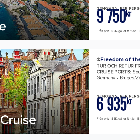
9 750
GENOMSN. PER PER
kr
se
Från-pris i SEK, gäller för Okt 11
Freedom of th
TUR OCH RETUR F
CRUISE PORTS
:
Sou
Germany
Bruges/Ze
6 935
GENOMSN. PER PER
kr
Cruise
Från-pris i SEK, gäller för Jul 18