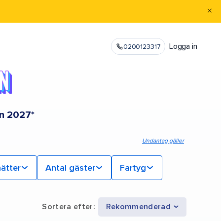
Logga in
0200123317
en 2027*
Undantag gäller
nätter
Antal gäster
Fartyg
Sortera efter
:
Rekommenderad