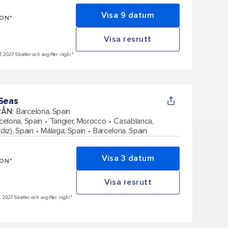
Visa 9 datum
SON*
Visa resrutt
7, 2027 Skatter och avgifter ingår.*
 Seas
RÅN
:
Barcelona, Spain
celona, Spain
Tangier, Morocco
Casablanca,
diz), Spain
Málaga, Spain
Barcelona, Spain
Visa 3 datum
SON*
Visa resrutt
, 2027 Skatter och avgifter ingår.*