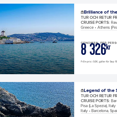
Brilliance of th
TUR OCH RETUR F
CRUISE PORTS
:
Rav
Greece
Athens (Pir
8 326
GENOMSN. PER PER
kr
Från-pris i SEK, gäller för Sep 1
Legend of the 
TUR OCH RETUR F
CRUISE PORTS
:
Bar
Pisa (La Spezia), Italy
Italy
Barcelona, Spa