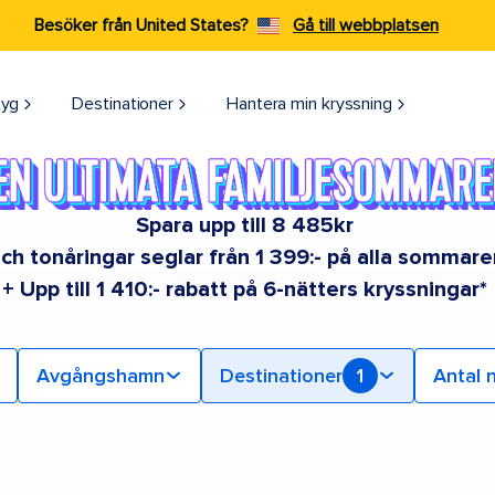
Besöker från United States?
Gå till webbplatsen
tyg
Destinationer
Hantera min kryssning
Spara upp till 8 485kr
ch tonåringar seglar från 1 399:- på alla sommar
+ Upp till 1 410:- rabatt på 6-nätters kryssningar*
Avgångshamn
Destinationer
1
Antal 