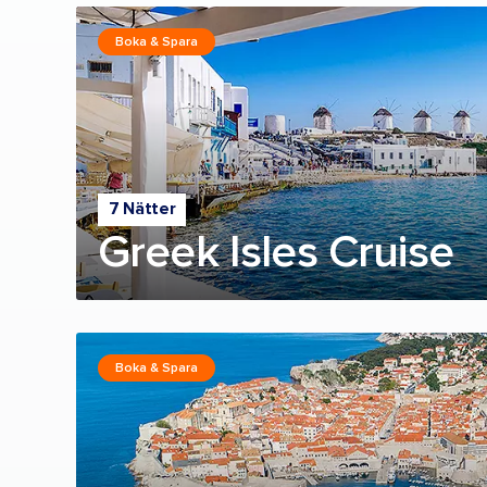
Boka & Spara
7 Nätter
Greek Isles Cruise
Boka & Spara