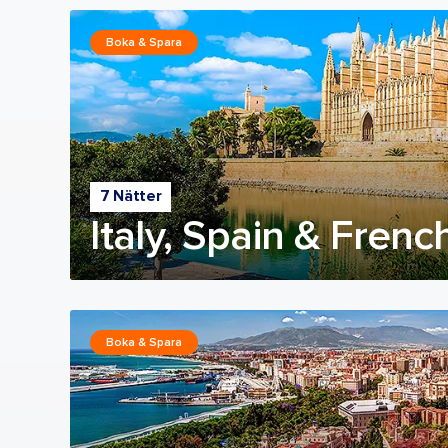
Boka & Spara
7 Nätter
Italy, Spain & Frenc
Boka & Spara