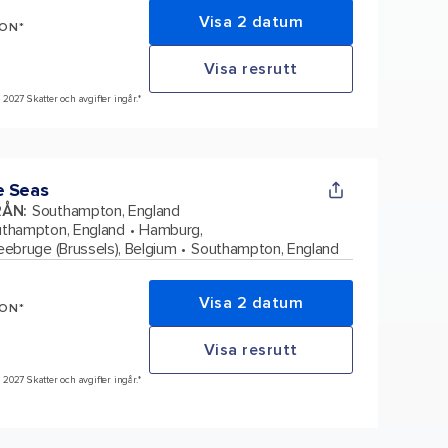
Visa 2 datum
SON*
Visa resrutt
, 2027 Skatter och avgifter ingår.*
e Seas
RÅN
:
Southampton, England
thampton, England
Hamburg,
ebruge (Brussels), Belgium
Southampton, England
Visa 2 datum
SON*
Visa resrutt
, 2027 Skatter och avgifter ingår.*