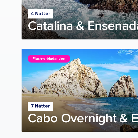
4 Nätter
Catalina & Ensenad
Flash-erbjudanden
7 Nätter
Cabo Overnight & 