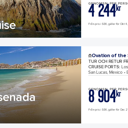
4 244
GENOMSN. PER PER
kr
ise
Från-pris i SEK, gäller för Okt 4,
Ovation of the
TUR OCH RETUR F
CRUISE PORTS
:
Los
San Lucas, Mexico
8 904
GENOMSN. PER PER
kr
nsenada
Från-pris i SEK, gäller för Dec 2