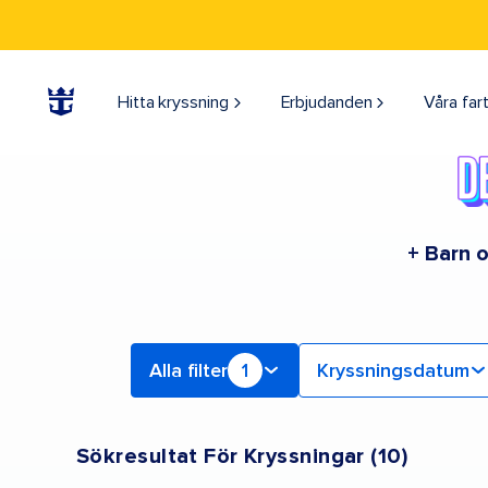
Find a Cruise | Search the Best Cruises for 2026 & 2027
Hitta kryssning
Erbjudanden
Våra far
+ Barn o
Alla filter
1
Kryssningsdatum
Sökresultat För Kryssningar
(
10
)