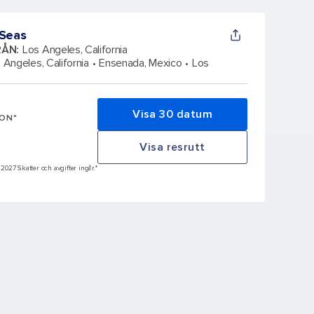
 Seas
RÅN
:
Los Angeles, California
 Angeles, California
Ensenada, Mexico
Los
Visa 30 datum
SON*
Visa resrutt
 2027 Skatter och avgifter ingår.*