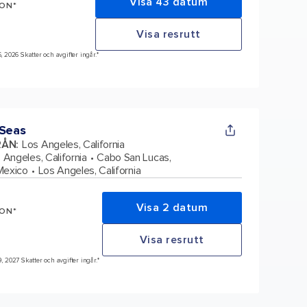
Visa 43 datum
SON*
Visa resrutt
6, 2026 Skatter och avgifter ingår.*
 Seas
RÅN
:
Los Angeles, California
 Angeles, California
Cabo San Lucas,
Mexico
Los Angeles, California
Visa 2 datum
SON*
Visa resrutt
9, 2027 Skatter och avgifter ingår.*