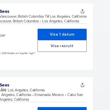
 Seas
Vancouver, British Columbia Till Los Angeles, California
couver, British Columbia
Los Angeles, California
Visa 1 datum
SON*
Visa resrutt
8, 2026 Skatter och avgifter ingår.*
 Seas
RÅN
:
Los Angeles, California
 Angeles, California
Ensenada, Mexico
Cabo San
Angeles, California