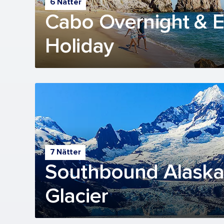
6 Nätter
Cabo Overnight & 
Holiday
7 Nätter
Southbound Alaska
Glacier