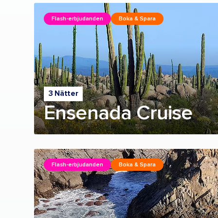
Flash-erbjudanden
Boka & Spara
3 Nätter
Ensenada Cruise
Flash-erbjudanden
Boka & Spara