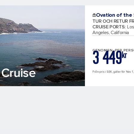
Ovation of the
TUR OCH RETUR F
CRUISE PORTS
:
Los
Angeles, California
3 449
GENOMSN. PER PER
kr
Cruise
Från-pris i SEK, gäller för Nov 1,