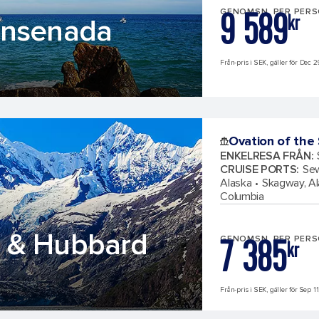
9 589
GENOMSN. PER PER
kr
Ensenada
Från-pris i SEK, gäller för Dec 2
Ovation of the
ENKELRESA FRÅN
:
CRUISE PORTS
:
Sew
Alaska
Skagway, A
Columbia
 & Hubbard
7 385
GENOMSN. PER PER
kr
Från-pris i SEK, gäller för Sep 11