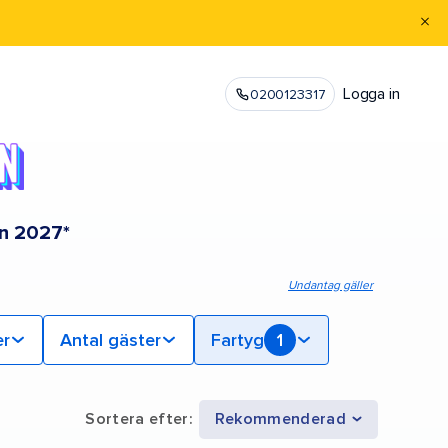
Logga in
0200123317
en 2027*
Undantag gäller
er
Antal gäster
Fartyg
1
Sortera efter
:
Rekommenderad