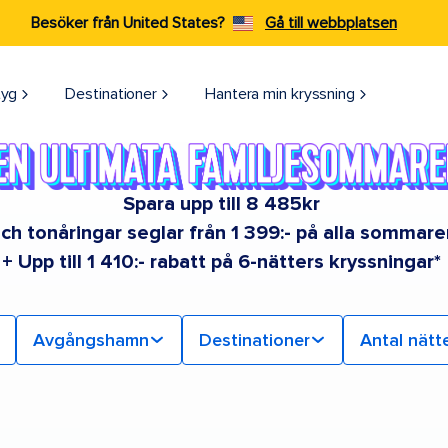
Besöker från United States?
Gå till webbplatsen
tyg
Destinationer
Hantera min kryssning
Spara upp till 8 485kr
ch tonåringar seglar från 1 399:- på alla sommar
+ Upp till 1 410:- rabatt på 6-nätters kryssningar*
Avgångshamn
Destinationer
Antal nätt