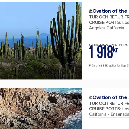
Ovation of the
TUR OCH RETUR F
CRUISE PORTS
:
Los
Angeles, California
1 918
GENOMSN. PER PER
kr
Från-pris i SEK, gäller för Sep 2
Ovation of the
TUR OCH RETUR F
CRUISE PORTS
:
Los
California
Ensenada