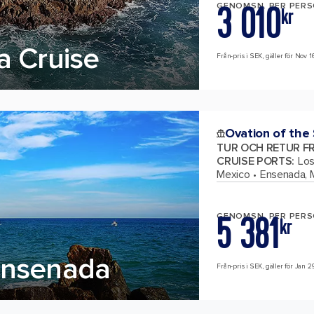
3 010
GENOMSN. PER PER
kr
a Cruise
Från-pris i SEK, gäller för Nov 1
Ovation of the
TUR OCH RETUR F
CRUISE PORTS
:
Los
Mexico
Ensenada, 
5 381
GENOMSN. PER PER
kr
Ensenada
Från-pris i SEK, gäller för Jan 2