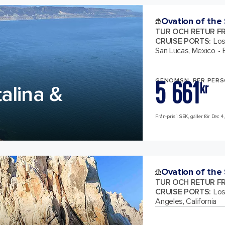
Ovation of the
TUR OCH RETUR F
CRUISE PORTS
:
Los
San Lucas, Mexico
5 661
GENOMSN. PER PER
kr
alina &
Från-pris i SEK, gäller för Dec 4,
Ovation of the
TUR OCH RETUR F
CRUISE PORTS
:
Los
Angeles, California