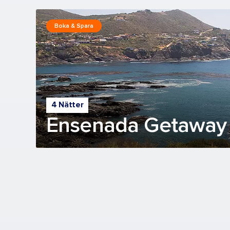
Boka & Spara
4 Nätter
Ensenada Getaway 