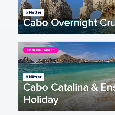
5 Nätter
Cabo Overnight Cru
Flash-erbjudanden
8 Nätter
Cabo Catalina & E
Holiday