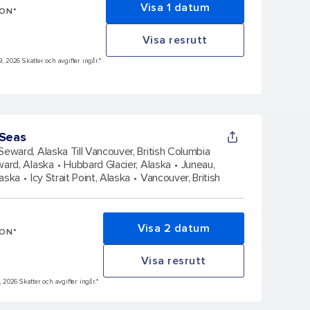
Visa 1 datum
SON*
Visa resrutt
9, 2026 Skatter och avgifter ingår.*
 Seas
Seward, Alaska Till Vancouver, British Columbia
ard, Alaska
Hubbard Glacier, Alaska
Juneau,
laska
Icy Strait Point, Alaska
Vancouver, British
Visa 2 datum
SON*
Visa resrutt
, 2026 Skatter och avgifter ingår.*