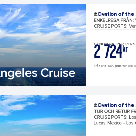
Ovation of the
ENKELRESA FRÅN
:
CRUISE PORTS
:
Van
2 724
GENOMSN. PER PER
kr
Från-pris i SEK, gäller för Sep 1
ngeles Cruise
Ovation of the
TUR OCH RETUR F
CRUISE PORTS
:
Los
Lucas, Mexico
Los 