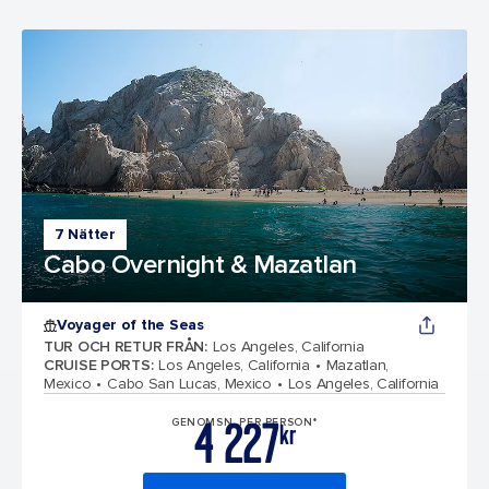
7 Nätter
Cabo Overnight & Mazatlan
Voyager of the Seas
TUR OCH RETUR FRÅN
:
Los Angeles, California
CRUISE PORTS
:
Los Angeles, California
Mazatlan,
Mexico
Cabo San Lucas, Mexico
Los Angeles, California
4 227
GENOMSN. PER PERSON*
kr