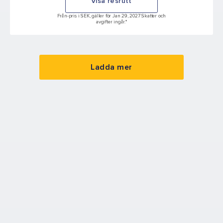
Visa resrutt
Från-pris i SEK, gäller för Jan 29, 2027 Skatter och
avgifter ingår.*
Ladda mer