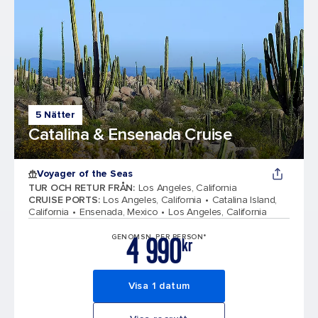
5 Nätter
Catalina & Ensenada Cruise
Voyager of the Seas
TUR OCH RETUR FRÅN
:
Los Angeles, California
CRUISE PORTS
:
Los Angeles, California
Catalina Island,
California
Ensenada, Mexico
Los Angeles, California
4 990
GENOMSN. PER PERSON*
kr
Visa 1 datum