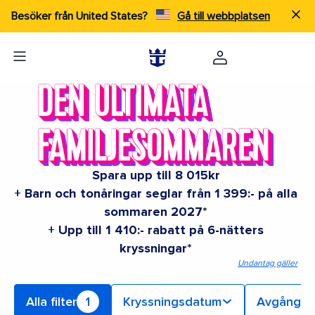
Besöker från United States?
Gå till webbplatsen
Spara upp till 8 015kr
+ Barn och tonåringar seglar från 1 399:- på alla
sommaren 2027*
+ Upp till 1 410:- rabatt på 6-nätters
kryssningar*
Undantag gäller
Alla filter
1
Kryssningsdatum
Avgångs