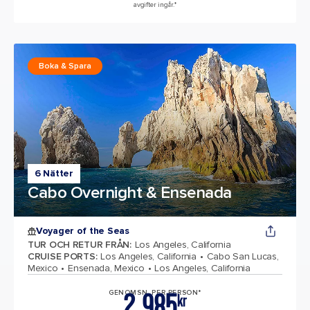
avgifter ingår.*
Boka & Spara
6 Nätter
Cabo Overnight & Ensenada
Voyager of the Seas
TUR OCH RETUR FRÅN
:
Los Angeles, California
CRUISE PORTS
:
Los Angeles, California
Cabo San Lucas,
Mexico
Ensenada, Mexico
Los Angeles, California
2 985
GENOMSN. PER PERSON*
kr