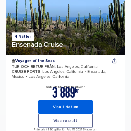
4 Nätter
Ensenada Cruise
Voyager of the Seas
TUR OCH RETUR FRÅN
:
Los Angeles, California
CRUISE PORTS
:
Los Angeles, California
Ensenada,
Mexico
Los Angeles, California
3 889
GENOMSN. PER PERSON*
kr
Visa 1 datum
Visa resrutt
Från-pris i SEK, gäller för Feb 15, 2027 Skatter och