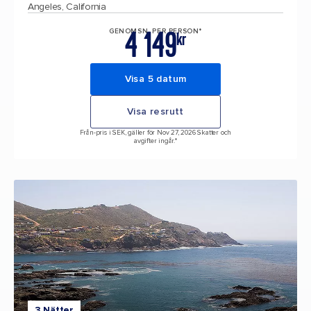
Angeles, California
4 149
GENOMSN. PER PERSON*
kr
Visa 5 datum
Visa resrutt
Från-pris i SEK, gäller för Nov 27, 2026 Skatter och
avgifter ingår.*
3 Nätter