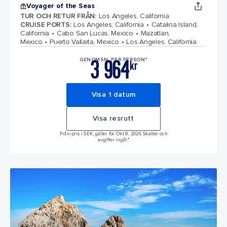
Voyager of the Seas
TUR OCH RETUR FRÅN
:
Los Angeles, California
CRUISE PORTS
:
Los Angeles, California
Catalina Island,
California
Cabo San Lucas, Mexico
Mazatlan,
Mexico
Puerto Vallarta, Mexico
Los Angeles, California
3 964
GENOMSN. PER PERSON*
kr
Visa 1 datum
Visa resrutt
Från-pris i SEK, gäller för Okt 8, 2026 Skatter och
avgifter ingår.*