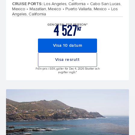
CRUISE PORTS
:
Los Angeles, California
Cabo San Lucas,
Mexico
Mazatlan, Mexico
Puerto Vallarta, Mexico
Los
Angeles, California
4 527
GENOMSN. PER PERSON*
kr
Visa 10 datum
Visa resrutt
Från-pris i SEK, gäller för Dec 4, 2026 Skatter och
avgifter ingår.*