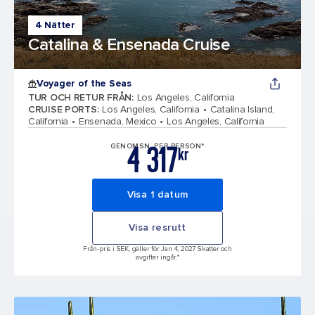
4 Nätter
Catalina & Ensenada Cruise
Voyager of the Seas
TUR OCH RETUR FRÅN
:
Los Angeles, California
CRUISE PORTS
:
Los Angeles, California
Catalina Island,
California
Ensenada, Mexico
Los Angeles, California
4 317
GENOMSN. PER PERSON*
kr
Visa 1 datum
Visa resrutt
Från-pris i SEK, gäller för Jan 4, 2027 Skatter och
avgifter ingår.*