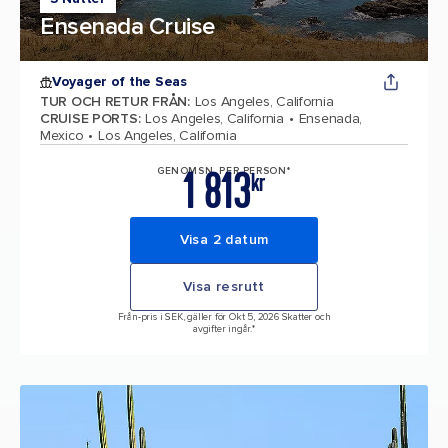
Ensenada Cruise
Voyager of the Seas
TUR OCH RETUR FRÅN
:
Los Angeles, California
CRUISE PORTS
:
Los Angeles, California
Ensenada,
Mexico
Los Angeles, California
1 813
GENOMSN. PER PERSON*
kr
Visa 2 datum
Visa resrutt
Från-pris i SEK, gäller för Okt 5, 2026 Skatter och
avgifter ingår.*