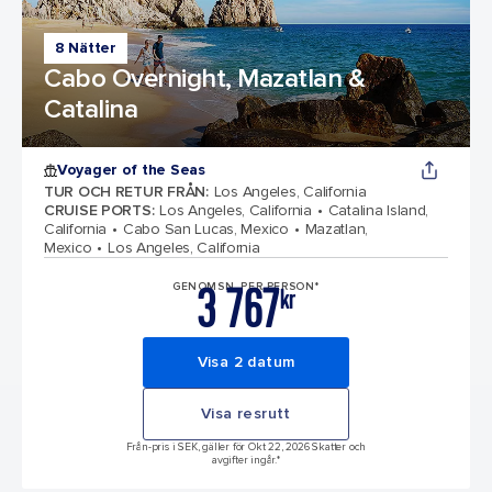
8 Nätter
Cabo Overnight, Mazatlan &
Catalina
Voyager of the Seas
TUR OCH RETUR FRÅN
:
Los Angeles, California
CRUISE PORTS
:
Los Angeles, California
Catalina Island,
California
Cabo San Lucas, Mexico
Mazatlan,
Mexico
Los Angeles, California
3 767
GENOMSN. PER PERSON*
kr
Visa 2 datum
Visa resrutt
Från-pris i SEK, gäller för Okt 22, 2026 Skatter och
avgifter ingår.*