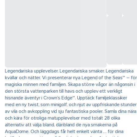
Legendariska upplevelser. Legendariska smaker. Legendariska
kvällar och nätter. Vi presenterar nya Legend of the Seas℠ – för
magiska minnen med familjen. Skapa större vågor än någonsin i
den största vattenparken till havs och upplev ett verkligt
hisnande äventyr i Crown’s Edge℠. Upptäck familjeklassiker
med en ny twist, som minigolf, och njut av uppfriskande stunder
av vila och avkoppling vid sju fantastiska pooler. Samla dina nära
och kära för otroliga matupplevelser med totalt 28 olika
alternativ att välja bland, däribland de nya smakerna på
AquaDome. Och läggdags får helt enkelt vänta … för dina