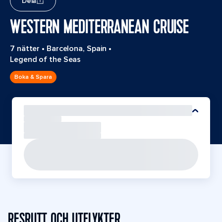
Dela
WESTERN MEDITERRANEAN CRUISE
7 nätter
•
Barcelona, Spain
•
Legend of the Seas
Boka & Spara
RESRUTT OCH UTFLYKTER