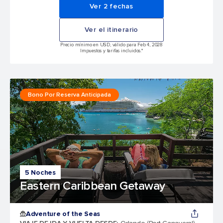
Ver 2 fechas
Ver el itinerario
Precio mínimo en USD, válido para Feb 4, 2028
Impuestos y tarifas incluidos.*
Bono Por Reserva Anticipada
5 Noches
Eastern Caribbean Getaway
Adventure of the Seas