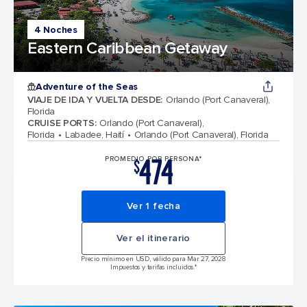
4 Noches
Eastern Caribbean Getaway
Adventure of the Seas
VIAJE DE IDA Y VUELTA DESDE
:
Orlando (Port Canaveral),
Florida
CRUISE PORTS
:
Orlando (Port Canaveral),
Florida
Labadee, Haití
Orlando (Port Canaveral), Florida
474
PROMEDIO POR PERSONA*
$
Ver 1 fecha
Ver el itinerario
Precio mínimo en USD, válido para Mar 27, 2028
Impuestos y tarifas incluidos.*