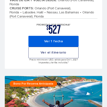
VIAJE DE IDA Y VUELTA DESDE
:
Orlando (Port Canaveral),
Florida
CRUISE PORTS
:
Orlando (Port Canaveral),
Florida
Labadee, Haití
Nassau, Las Bahamas
Orlando
(Port Canaveral), Florida
527
PROMEDIO POR PERSONA*
$
Ver 1 fecha
Ver el itinerario
Precio mínimo en USD, válido para Oct 1, 2027
Impuestos y tarifas incluidos.*
Bono Por Reserva Anticipada