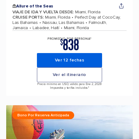
Allure of the Seas
VIAJE DE IDA Y VUELTA DESDE
:
Miami, Florida
CRUISE PORTS
:
Miami, Florida
Perfect Day at CocoCay,
Las Bahamas
Nassau, Las Bahamas
Falmouth,
Jamaica
Labadee, Haití
Miami, Florida
838
PROMEDIO POR PERSONA*
$
Ver 12 fechas
Ver el itinerario
Precio mínimo en USD, válido para Ene 2, 2028
Impuestos y tarifas incluidos.*
Bono Por Reserva Anticipada