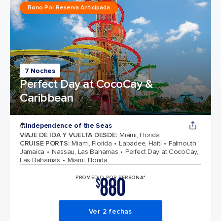
Bono Por Reserva Anticipada
7 Noches
Perfect Day at CocoCay &
Caribbean
Independence of the Seas
VIAJE DE IDA Y VUELTA DESDE
:
Miami, Florida
CRUISE PORTS
:
Miami, Florida
Labadee, Haití
Falmouth,
Jamaica
Nassau, Las Bahamas
Perfect Day at CocoCay,
Las Bahamas
Miami, Florida
880
PROMEDIO POR PERSONA*
$
Ver 2 fechas