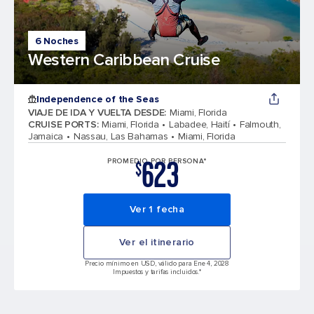
6 Noches
Western Caribbean Cruise
Independence of the Seas
VIAJE DE IDA Y VUELTA DESDE
:
Miami, Florida
CRUISE PORTS
:
Miami, Florida
Labadee, Haití
Falmouth,
Jamaica
Nassau, Las Bahamas
Miami, Florida
623
PROMEDIO POR PERSONA*
$
Ver 1 fecha
Ver el itinerario
Precio mínimo en USD, válido para Ene 4, 2028
Impuestos y tarifas incluidos.*