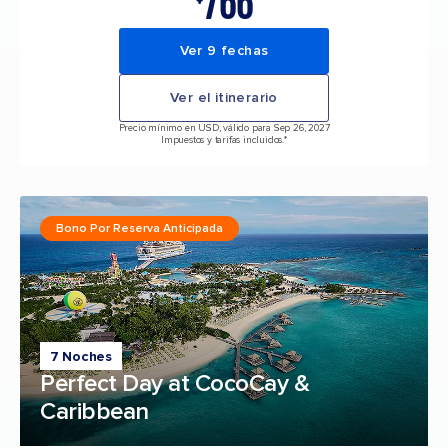
766
Ver 9 fechas
Ver el itinerario
Precio mínimo en USD, válido para Sep 26, 2027
Impuestos y tarifas incluidos.*
Bono Por Reserva Anticipada
7 Noches
Perfect Day at CocoCay &
Caribbean