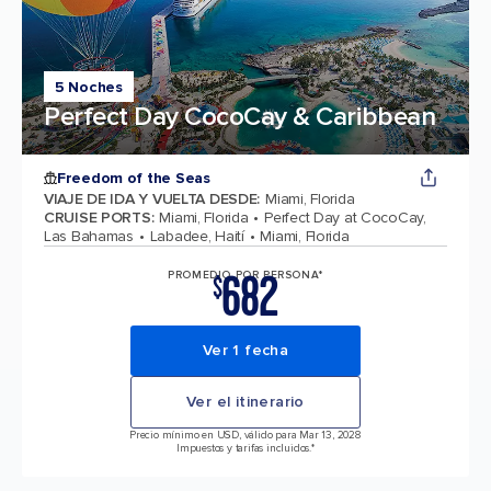
5 Noches
Perfect Day CocoCay & Caribbean
Freedom of the Seas
VIAJE DE IDA Y VUELTA DESDE
:
Miami, Florida
CRUISE PORTS
:
Miami, Florida
Perfect Day at CocoCay,
Las Bahamas
Labadee, Haití
Miami, Florida
682
PROMEDIO POR PERSONA*
$
Ver 1 fecha
Ver el itinerario
Precio mínimo en USD, válido para Mar 13, 2028
Impuestos y tarifas incluidos.*