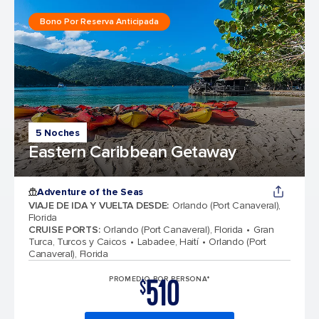
Bono Por Reserva Anticipada
5 Noches
Eastern Caribbean Getaway
Adventure of the Seas
VIAJE DE IDA Y VUELTA DESDE
:
Orlando (Port Canaveral),
Florida
CRUISE PORTS
:
Orlando (Port Canaveral), Florida
Gran
Turca, Turcos y Caicos
Labadee, Haití
Orlando (Port
Canaveral), Florida
510
PROMEDIO POR PERSONA*
$