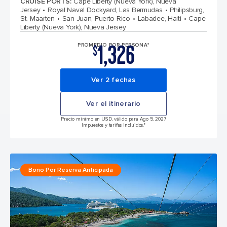
CRUISE PORTS
:
Cape Liberty (Nueva York), Nueva
Jersey
Royal Naval Dockyard, Las Bermudas
Philipsburg,
St. Maarten
San Juan, Puerto Rico
Labadee, Haití
Cape
Liberty (Nueva York), Nueva Jersey
1,326
PROMEDIO POR PERSONA*
$
Ver 2 fechas
Ver el itinerario
Precio mínimo en USD, válido para Ago 5, 2027
Impuestos y tarifas incluidos.*
Bono Por Reserva Anticipada