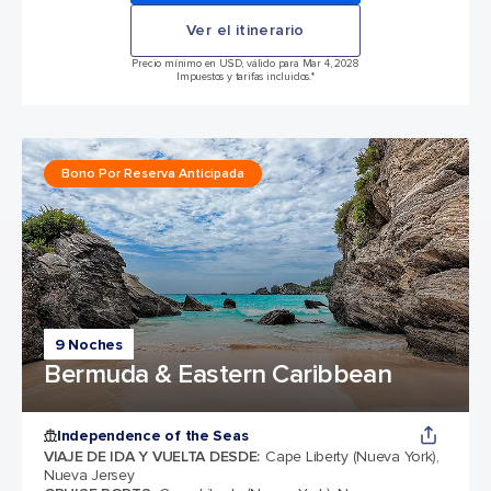
Ver el itinerario
Precio mínimo en USD, válido para Mar 4, 2028
Impuestos y tarifas incluidos.*
Bono Por Reserva Anticipada
9 Noches
Bermuda & Eastern Caribbean
Independence of the Seas
VIAJE DE IDA Y VUELTA DESDE
:
Cape Liberty (Nueva York),
Nueva Jersey