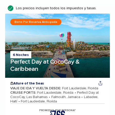
Los precios incluyen todos los impuestos y tasas.
Bono Por Reserva Anticipada
6 Noches
Perfect Day at CocoCay &
Caribbean
Allure of the Seas
VIAJE DE IDA Y VUELTA DESDE
:
Fort Lauderdale, Florida
CRUISE PORTS
:
Fort Lauderdale, Florida
Perfect Day at
CocoCay, Las Bahamas
Falmouth, Jamaica
Labadee,
Haití
Fort Lauderdale, Florida
PROMEDIO POR PERSONA*
$