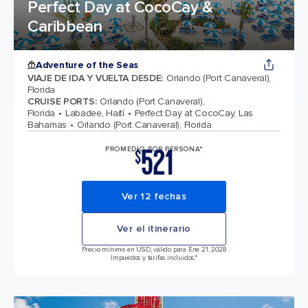
Perfect Day at CocoCay &
Caribbean
Adventure of the Seas
VIAJE DE IDA Y VUELTA DESDE
:
Orlando (Port Canaveral),
Florida
CRUISE PORTS
:
Orlando (Port Canaveral),
Florida
Labadee, Haití
Perfect Day at CocoCay, Las
Bahamas
Orlando (Port Canaveral), Florida
521
PROMEDIO POR PERSONA*
$
Ver 12 fechas
Ver el itinerario
Precio mínimo en USD, válido para Ene 21, 2028
Impuestos y tarifas incluidos.*