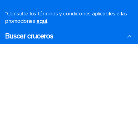
*Consulte los términos y condiciones aplicables a las
promociones
aquí
.
Buscar cruceros
Último momento
Fines de semana
Black Friday y Cyber Monday
Cruceros de vacaciones
Cruceros 2025-2026
Cruising guides
Los cruceros más grandes
Vacaciones en familia
Puertos del crucero cerca de mí
Bodas royal
Cruceros temáticos
Grupos
Accesibilidad a bordo
Ver folletos
Reuniones, incentivos y charters​