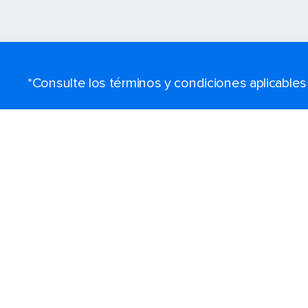
*Consulte los términos y condiciones aplicable
Buscar cruceros
Destinos
Puertos populares
Prepara tu viaje