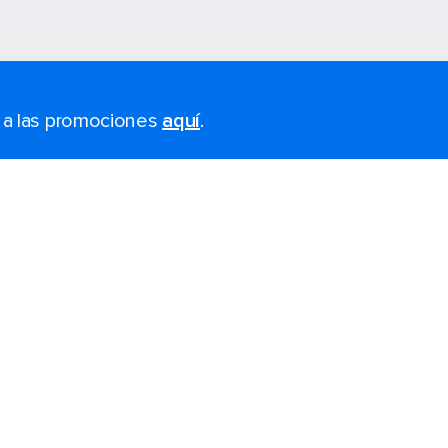
s a las promociones
aquí
.
Último momento
Black Friday y Cyber Monday
Cruceros 2025-2026
Los cruceros más grandes
Puertos del crucero cerca de 
Cruceros temáticos
Accesibilidad a bordo