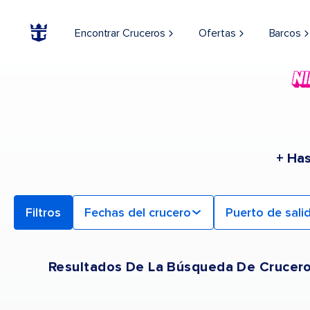
Find a Cruise | Search the Best Cruises for 2026 & 2027
Encontrar Cruceros
Ofertas
Barcos
+ Ha
Filtros
Fechas del crucero
Puerto de sali
Resultados De La Búsqueda De Crucer